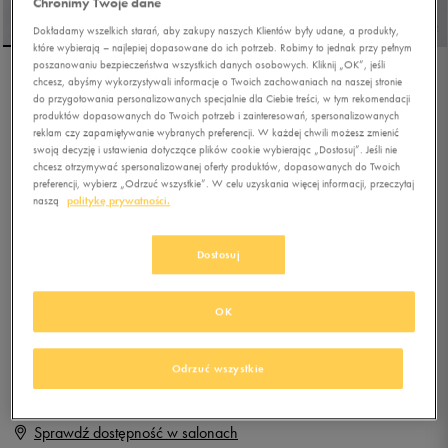
Chronimy Twoje dane
Dokładamy wszelkich starań, aby zakupy naszych Klientów były udane, a produkty,
które wybierają – najlepiej dopasowane do ich potrzeb. Robimy to jednak przy pełnym
poszanowaniu bezpieczeństwa wszystkich danych osobowych. Kliknij „OK”, jeśli
chcesz, abyśmy wykorzystywali informacje o Twoich zachowaniach na naszej stronie
ADIDAS RUN 60S 4.0
do przygotowania personalizowanych specjalnie dla Ciebie treści, w tym rekomendacji
produktów dopasowanych do Twoich potrzeb i zainteresowań, spersonalizowanych
reklam czy zapamiętywanie wybranych preferencji. W każdej chwili możesz zmienić
swoją decyzję i ustawienia dotyczące plików cookie wybierając „Dostosuj”. Jeśli nie
4.7
(
77
)
chcesz otrzymywać spersonalizowanej oferty produktów, dopasowanych do Twoich
179,99
zł
z Vat
preferencji, wybierz „Odrzuć wszystkie”. W celu uzyskania więcej informacji, przeczytaj
naszą
politykę prywatności.
+ 900 PKT W
KLUBIE 50 STYLE
Dostosuj
Produkt niedostępny
OK
Jeśli artykuł będzie ponownie dostępny, otrzymasz od nas powiadomienie.
Odrzuć wszystkie
Wybierz rozmiar
Sprawdź dostępność w salonach
Rozmiary EU
Rozmiary US