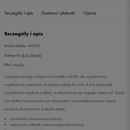
41 1/3
26 cm
Powiadom o dostępności
Szczegóły i opis
Dostawa i płatność
Opinie
42
26,5 cm
Powiadom o dostępności
Szczegóły i opis
43 1/3
27,5 cm
Powiadom o dostępności
Kod produktu:
JR6620
44
28 cm
Powiadom o dostępności
Kategoria:
Buty lifestyle
Płeć:
Męskie
45 1/3
29 cm
Powiadom o dostępności
Czerpią inspirację z biegowych modeli z lat 60. ale są gotowe na
46 2/3
30 cm
Powiadom o dostępności
współczesne wyzwania. Sneakersy adidas Run 60s 4.0 to doskonałe
uzupełnienie męskich outfitów, w których liczy się wygoda i dobry styl. Dzięki
nim dodasz luzu casualowym stylizacjom i wprowadzisz jeszcze więcej
swobody do zestawów w duchu sporty.
cholewka z przewiewnej tkaniny
zamszowe nakładki wzmacniające konstrukcję