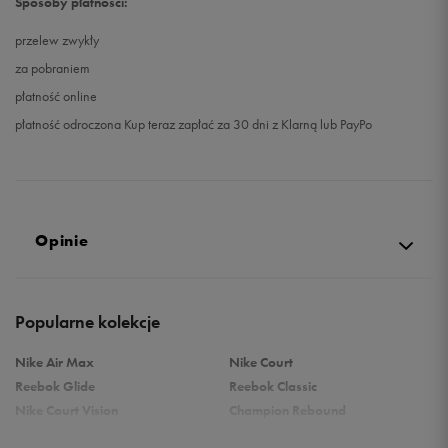
Sposoby płatności:
przelew zwykły
za pobraniem
płatność online
płatność odroczona Kup teraz zapłać za 30 dni z Klarną lub PayPo
Opinie
4.7
Popularne kolekcje
opinii klientów
77
z całego okresu
Nike Air Max
Nike Court
zebranych i zweryfikowanych przez
Reebok Glide
Reebok Classic
Nike Court Vision
Champion Rebound
Reebok Court Advance
Nike Air Max Systm