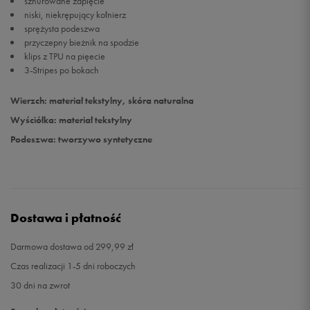
sznurowane zapięcie
niski, niekrępujący kołnierz
sprężysta podeszwa
przyczepny bieżnik na spodzie
klips z TPU na pięecie
3-Stripes po bokach
Wierzch: materiał tekstylny, skóra naturalna
Wyściółka: materiał tekstylny
Podeszwa: tworzywo syntetyczne
Dostawa i płatność
Darmowa dostawa od 299,99 zł
Czas realizacji 1-5 dni roboczych
30 dni na zwrot