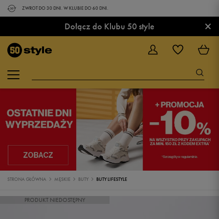
ZWROT DO 30 DNI. W KLUBIE DO 60 DNI.
×
Dołącz do Klubu 50 style
STRONA GŁÓWNA
MĘSKIE
BUTY
BUTY LIFESTYLE
PRODUKT NIEDOSTĘPNY