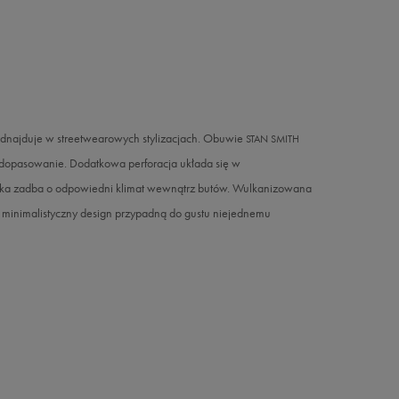
e odnajduje w streetwearowych stylizacjach. Obuwie
STAN SMITH
i dopasowanie. Dodatkowa perforacja układa się w
ciółka zadba o odpowiedni klimat wewnątrz butów. Wulkanizowana
i minimalistyczny design przypadną do gustu niejednemu