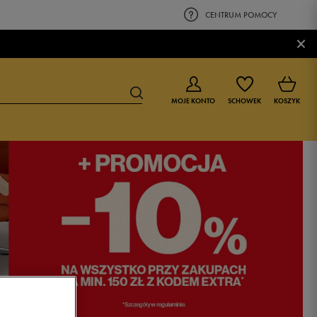
CENTRUM POMOCY
×
MOJE KONTO
SCHOWEK
KOSZYK
BUTY DLA CHŁOPCA
BUTY DLA DZIEWCZYNKI
0-4 lat
0-4 lat
4-8 lat
4-8 lat
9-16 lat
9-16 lat