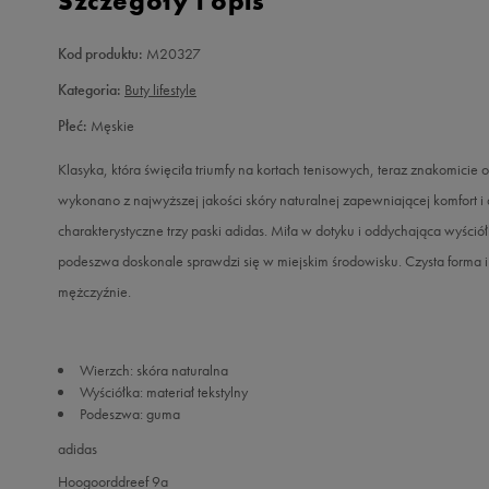
Szczegóły i opis
Kod produktu:
M20327
Kategoria:
Buty lifestyle
Płeć:
Męskie
Klasyka, która święciła triumfy na kortach tenisowych, teraz znakomici
wykonano z najwyższej jakości skóry naturalnej zapewniającej komfort 
charakterystyczne trzy paski adidas. Miła w dotyku i oddychająca wyś
podeszwa doskonale sprawdzi się w miejskim środowisku. Czysta forma 
mężczyźnie.
Wierzch: skóra naturalna
Wyściółka: materiał tekstylny
Podeszwa: guma
adidas
Hoogoorddreef 9a