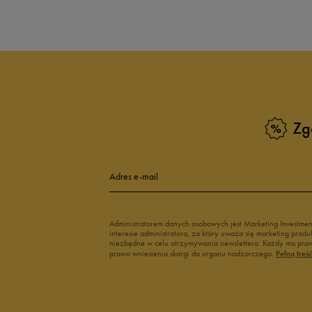
Zobacz również
Białe sneakersy męskie
Czarne sneake
Sneakersy zimowe męskie
Sneakersy nisk
Buty Fila męskie
Białe buty męs
Buty czerwone męskie
Buty niebieski
Buty męskie Puma
Buty męskie w
Zg
Buty męskie 43
Buty męskie 4
Adres e-mail
Administratorem danych osobowych jest Marketing Investme
interesie administratora, za który uważa się marketing pro
niezbędne w celu otrzymywania newslettera. Każdy ma prawo
prawo wniesienia skargi do organu nadzorczego.
Pełną treś