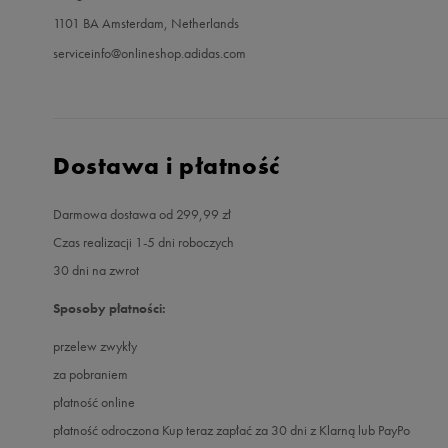
1101 BA Amsterdam, Netherlands
serviceinfo@onlineshop.adidas.com
Dostawa i płatność
Darmowa dostawa od 299,99 zł
Czas realizacji 1-5 dni roboczych
30 dni na zwrot
Sposoby płatności:
przelew zwykły
za pobraniem
płatność online
płatność odroczona Kup teraz zapłać za 30 dni z Klarną lub PayPo