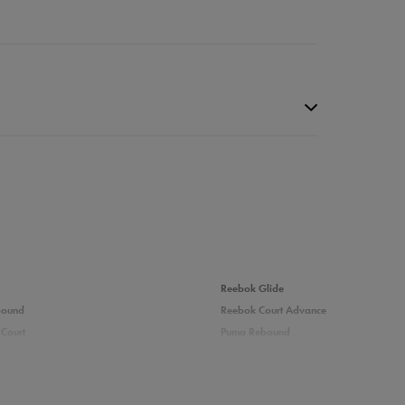
da recenzji
Reebok Glide
bound
Reebok Court Advance
Court
Puma Rebound
adidas Ozelle
Fila Grand Tier