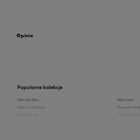
Opinie
Produkt nie posia
Popularne kolekcje
Nike Air Max
Nike Court
Nike Court Vision
Champion Re
adidas Terrex
adidas Grand 
Puma Caven
Vans Filmore
adidas Breaknet
Skechers Uno