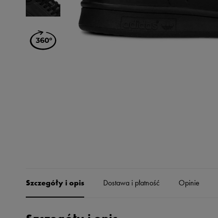
Skechers
Timberland
Umbro
Under Armour
Up8
U.S. Polo ASSN.
Vans
Szczegóły i opis
Dostawa i płatność
Opinie