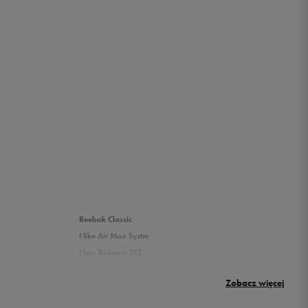
Reebok Classic
Nike Air Max Systm
New Balance 373
Umbro Griffin
Zobacz więcej
New Balance 500