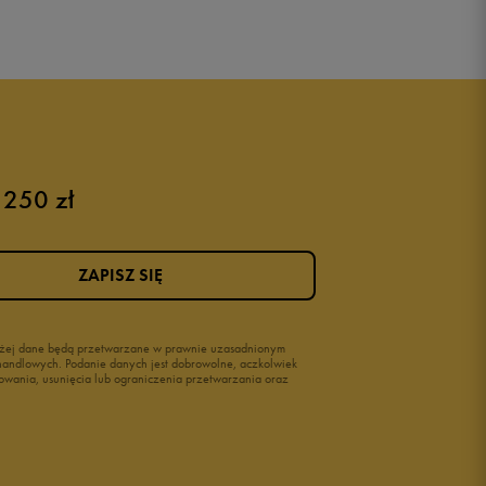
Puma sneakersy męskie
Buty adidas męskie
Buty męskie czarne
Buty męskie Nike
Buty męskie 42
 250 zł
Buty męskie 46
ZAPISZ SIĘ
wyżej dane będą przetwarzane w prawnie uzasadnionym
i handlowych. Podanie danych jest dobrowolne, aczkolwiek
owania, usunięcia lub ograniczenia przetwarzania oraz