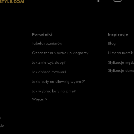
STYLE.COM
Wyczyść
Szukaj
Poradniki
Inspiracje
Tabela rozmiarów
Blog
Oznaczenia słowne i piktogramy
Historia marek
Jak zmierzyć stopę?
Stylizacje męsk
Stylizacje dam
Jak dobrać rozmiar?
Jakie buty na siłownię wybrać?
Jak wybrać buty na zimę?
Więcej >
e
yle