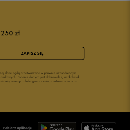
Buty dla niemowląt
Buty na rzepy
Świecące buty
 250 zł
ZAPISZ SIĘ
wyżej dane będą przetwarzane w prawnie uzasadnionym
i handlowych. Podanie danych jest dobrowolne, aczkolwiek
owania, usunięcia lub ograniczenia przetwarzania oraz
Pobierz aplikację