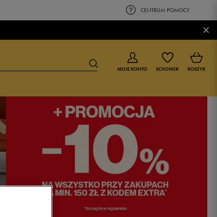
CENTRUM POMOCY
×
MOJE KONTO
SCHOWEK
KOSZYK
BUTY DLA CHŁOPCA
BUTY DLA DZIEWCZYNKI
0-4 lat
0-4 lat
4-8 lat
4-8 lat
9-16 lat
9-16 lat