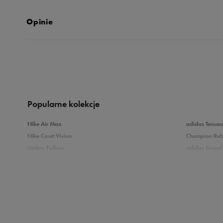
Opinie
5.0
opinii klientów
210
z całego okresu
zebranych i zweryfikowanych przez
Popularne kolekcje
Nike Air Max
adidas Tensau
Nike Court Vision
Champion Re
Umbro Follow
adidas Grand 
5
9
Nike Star Runner
Vans Filmore
adidas Breaknet
Vans Seldan
4
Zobacz również
3
Buty adidas dziecięce
Buty Fila dla d