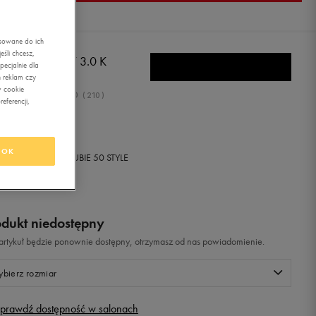
asowane do ich
śli chcesz,
DAS VL COURT 3.0 K
ecjalnie dla
 reklam czy
w cookie
5.0
(
210
)
eferencji,
9,99
zł
z Vat
OK
+ 1000 PKT W
KLUBIE 50 STYLE
odukt niedostępny
i artykuł będzie ponownie dostępny, otrzymasz od nas powiadomienie.
bierz rozmiar
prawdź dostępność w salonach
Rozmiary EU
Rozmiary US