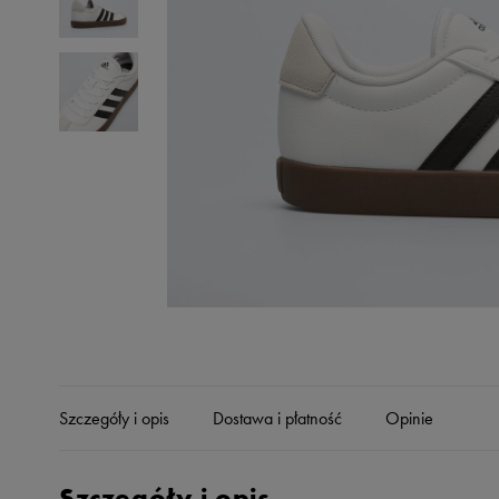
Skechers
Timberland
Umbro
Under Armour
Up8
U.S. Polo ASSN.
Vans
Szczegóły i opis
Dostawa i płatność
Opinie
Szczegóły i opis