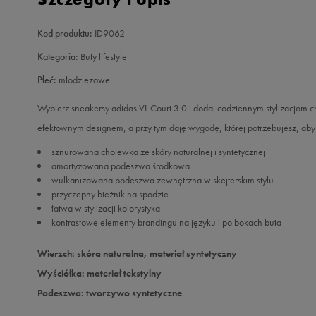
Kod produktu:
ID9062
Kategoria:
Buty lifestyle
Płeć:
młodzieżowe
Wybierz sneakersy adidas VL Court 3.0 i dodaj codziennym stylizacjom 
efektownym designem, a przy tym daję wygodę, której potrzebujesz, aby
sznurowana cholewka ze skóry naturalnej i syntetycznej
amortyzowana podeszwa środkowa
wulkanizowana podeszwa zewnętrzna w skejterskim stylu
przyczepny bieżnik na spodzie
łatwa w stylizacji kolorystyka
kontrastowe elementy brandingu na języku i po bokach buta
Wierzch: skóra naturalna, materiał syntetyczny
Wyściółka: materiał tekstylny
Podeszwa: tworzywo syntetyczne