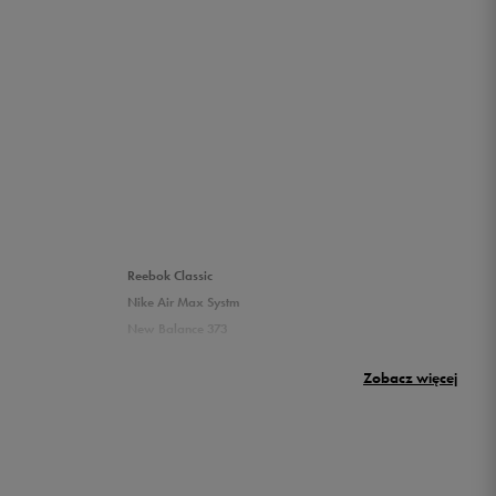
Reebok Classic
Nike Air Max Systm
New Balance 373
Puma Rickie
Zobacz więcej
New Balance 500
Buty Nike dziecięce