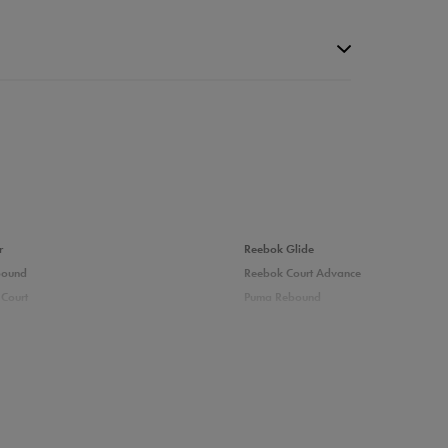
r
Reebok Glide
bound
Reebok Court Advance
Court
Puma Rebound
6%
adidas Ozelle
Puma Courtflex
2%
0%
zieci
Białe buty dziecięce