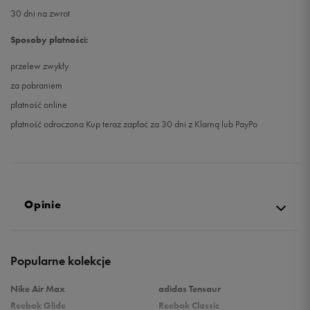
30 dni na zwrot
Sposoby płatności:
przelew zwykły
za pobraniem
płatność online
płatność odroczona Kup teraz zapłać za 30 dni z Klarną lub PayPo
Opinie
5.0
Popularne kolekcje
opinii klientów
44
z całego okresu
Nike Air Max
adidas Tensaur
zebranych i zweryfikowanych przez
Reebok Glide
Reebok Classic