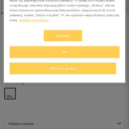
reklam czy zapamiętywanie wybranych preferencji. W każdej chwili możesz zmienić
swoją decyzję i ustawienia dotyczące plików cookie wybierając „Dostosuj”. Jeśli nie
chcesz otrzymywać spersonalizowanej oferty produktów, dopasowanych do Twoich
preferencji, wybierz „Odrzuć wszystkie”. W celu uzyskania więcej informacji, przeczytaj
naszą
politykę prywatności.
ADIDAS VS SWITCH 3 K
Dostosuj
5.0
(
44
)
109,99
zł
z Vat
OK
+ 550 PKT W
KLUBIE 50 STYLE
Odrzuć wszystkie
Kolor:
biały
Wybierz rozmiar