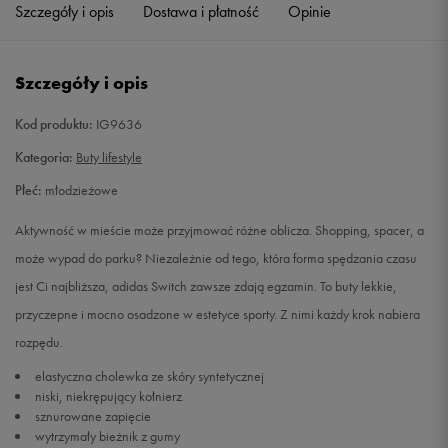
Szczegóły i opis
Dostawa i płatność
Opinie
Szczegóły i opis
Kod produktu:
IG9636
Kategoria:
Buty lifestyle
Płeć:
młodzieżowe
Aktywność w mieście może przyjmować różne oblicza. Shopping, spacer, a
może wypad do parku? Niezależnie od tego, która forma spędzania czasu
jest Ci najbliższa, adidas Switch zawsze zdają egzamin. To buty lekkie,
przyczepne i mocno osadzone w estetyce sporty. Z nimi każdy krok nabiera
rozpędu.
elastyczna cholewka ze skóry syntetycznej
niski, niekrępujący kołnierz
sznurowane zapięcie
wytrzymały bieżnik z gumy