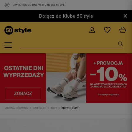
ZWROT DO 30 DNI. W KLUBIE DO 60 DNI.
×
Dołącz do Klubu 50 style
STRONA GŁÓWNA
DZIECIĘCE
BUTY
BUTY LIFESTYLE