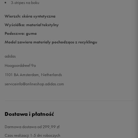
3-stripes na boku
Wierzch: skóra syntetyczna
Wyściółka: materiał tekstylny
Podeszwa: guma
Model zawiera materiały pochodzące z recyklingu
adidas
Hoogoorddreef 9a
1101 BA Amsterdam, Netherlands
serviceinfo@onlineshop.adidas.com
Dostawa i płatność
Darmowa dostawa od 299,99 zł
Czas realizacji 1-5 dni roboczych