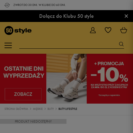
ZWROT DO 30 DNI. W KLUBIE DO 60 DNI.
×
Dołącz do Klubu 50 style
STRONA GŁÓWNA
MĘSKIE
BUTY
BUTY LIFESTYLE
PRODUKT NIEDOSTĘPNY