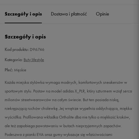
41 1/3
26 cm
Powiadom o dostępności
Szczegóły i opis
Dostawa i płatność
Opinie
42
26,5 cm
Powiadom o dostępności
Szczegóły i opis
42 2/3
27 cm
Powiadom o dostępności
Kod produktu:
D96746
43 1/3
27,5 cm
Powiadom o dostępności
Kategoria:
Buty lifestyle
Płeć:
Męskie
44
28 cm
Powiadom o dostępności
Każda miejska stylówka wymaga modnych, komfortowych sneakersów w
44 2/3
28,5 cm
Powiadom o dostępności
sportowym stylu. Postaw na model adidas X_PLR, który szturmem wziął serca
milionów streetwearowców na całym świecie. But ten posiada niską,
45 1/3
29 cm
Powiadom o dostępności
niekrępującą ruchów cholewkę. Jej wnętrze wypełnia oddychająca, miękka
wyściółka. Profilowana wkładka Ortholite dba nie tylko o miękkość kroków,
46
29,5 cm
Powiadom o dostępności
ale też zapobiega powstawaniu w butach nieprzyjemnych zapachów.
Podeszwa z pianki EVA oraz gumy wykazuje się właściwościami
46 2/3
30 cm
Powiadom o dostępności