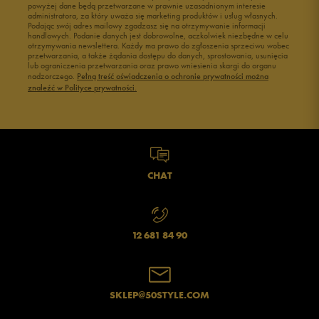
powyżej dane będą przetwarzane w prawnie uzasadnionym interesie
Buty męskie 43
Buty męskie 44
administratora, za który uważa się marketing produktów i usług własnych.
Buty męskie 45
Buty męskie 46
Podając swój adres mailowy zgadzasz się na otrzymywanie informacji
handlowych. Podanie danych jest dobrowolne, aczkolwiek niezbędne w celu
otrzymywania newslettera. Każdy ma prawo do zgłoszenia sprzeciwu wobec
przetwarzania, a także żądania dostępu do danych, sprostowania, usunięcia
lub ograniczenia przetwarzania oraz prawo wniesienia skargi do organu
nadzorczego.
Pełną treść oświadczenia o ochronie prywatności można
znaleźć w Polityce prywatności.
CHAT
12 681 84 90
SKLEP@50STYLE.COM