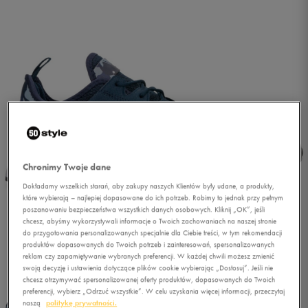
Chronimy Twoje dane
Dokładamy wszelkich starań, aby zakupy naszych Klientów były udane, a produkty,
które wybierają – najlepiej dopasowane do ich potrzeb. Robimy to jednak przy pełnym
poszanowaniu bezpieczeństwa wszystkich danych osobowych. Kliknij „OK”, jeśli
chcesz, abyśmy wykorzystywali informacje o Twoich zachowaniach na naszej stronie
do przygotowania personalizowanych specjalnie dla Ciebie treści, w tym rekomendacji
produktów dopasowanych do Twoich potrzeb i zainteresowań, spersonalizowanych
reklam czy zapamiętywanie wybranych preferencji. W każdej chwili możesz zmienić
1/5
swoją decyzję i ustawienia dotyczące plików cookie wybierając „Dostosuj”. Jeśli nie
chcesz otrzymywać spersonalizowanej oferty produktów, dopasowanych do Twoich
preferencji, wybierz „Odrzuć wszystkie”. W celu uzyskania więcej informacji, przeczytaj
naszą
politykę prywatności.