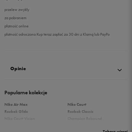
przelew zwykły
za pobraniem
płatność online
płatność odroczona Kup teraz zapłać za 30 dni z Klarną lub PayPo
Opinie
Produkt nie posiada recenzji
Popularne kolekcje
Nike Air Max
Nike Court
Reebok Glide
Reebok Classic
Nike Court Vision
Champion Rebound
Reebok Court Advance
Nike Air Max Systm
Zobacz więcej