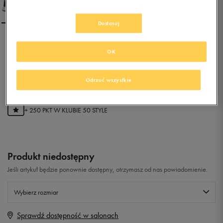
Dostosuj
ADIDAS X_PLR
OK
0.0
(
0
)
Odrzuć wszystkie
49,99
zł
z Vat
+ 250 PKT W
KLUBIE 50 STYLE
Produkt niedostępny
Jeśli artykuł będzie ponownie dostępny, otrzymasz od nas powiadomienie.
Wybierz rozmiar
Sprawdź dostępność w salonach
Rozmiary EU
Rozmiary US