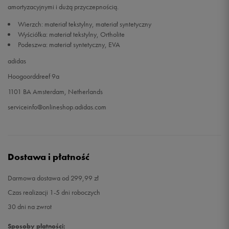
amortyzacyjnymi i dużą przyczepnością.
Wierzch: materiał tekstylny, materiał syntetyczny
Wyściółka: materiał tekstylny, Ortholite
Podeszwa: materiał syntetyczny, EVA
adidas
Hoogoorddreef 9a
1101 BA Amsterdam, Netherlands
serviceinfo@onlineshop.adidas.com
Dostawa i płatność
Darmowa dostawa od 299,99 zł
Czas realizacji 1-5 dni roboczych
30 dni na zwrot
Sposoby płatności: