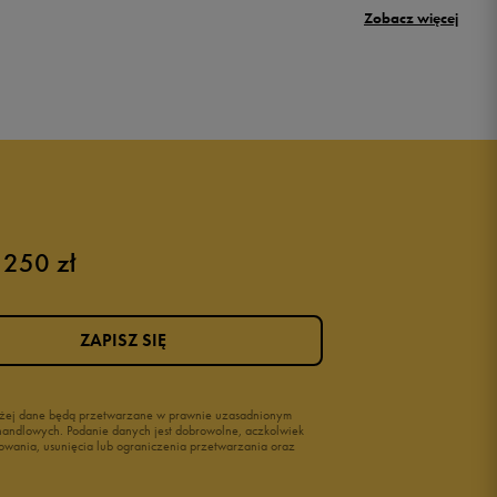
Zobacz więcej
New Balance 500
Puma sneakersy męskie
Buty adidas męskie
Buty męskie czarne
Buty męskie Nike
Buty męskie 42
 250 zł
Buty męskie 46
ZAPISZ SIĘ
wyżej dane będą przetwarzane w prawnie uzasadnionym
i handlowych. Podanie danych jest dobrowolne, aczkolwiek
owania, usunięcia lub ograniczenia przetwarzania oraz