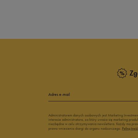
adidas Breaknet
Skechers Uno
Zobacz również
Białe sneakersy męskie
Czarne sneake
Sneakersy zimowe męskie
Sneakersy nisk
Buty Fila męskie
Białe buty męs
Buty czerwone męskie
Buty niebieski
Buty męskie Puma
Buty męskie w
Zg
Buty męskie 43
Buty męskie 4
Adres e-mail
Administratorem danych osobowych jest Marketing Investme
interesie administratora, za który uważa się marketing pro
niezbędne w celu otrzymywania newslettera. Każdy ma prawo
prawo wniesienia skargi do organu nadzorczego.
Pełną treś