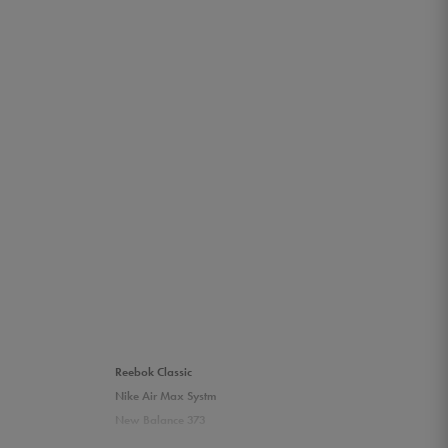
Reebok Classic
Nike Air Max Systm
New Balance 373
Umbro Griffin