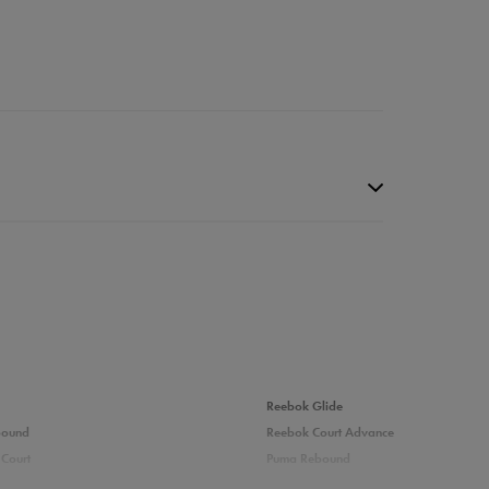
da recenzji
Reebok Glide
bound
Reebok Court Advance
Court
Puma Rebound
adidas Ozelle