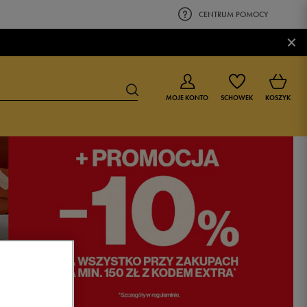
CENTRUM POMOCY
×
MOJE KONTO
SCHOWEK
KOSZYK
BUTY DLA CHŁOPCA
BUTY DLA DZIEWCZYNKI
0-4 lat
0-4 lat
4-8 lat
4-8 lat
9-16 lat
9-16 lat