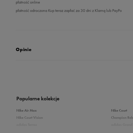
płatność online
płatność odroczona Kup teraz zapłać za 30 dni z Klarną lub PayPo
Opinie
Produkt nie posia
Popularne kolekcje
Nike Air Max
Nike Court
Nike Court Vision
Champion Re
adidas Terrex
adidas Grand 
Puma Caven
Vans Filmore