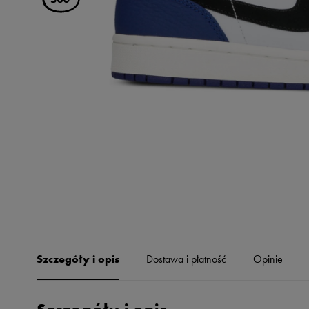
Skechers
Timberland
Umbro
Under Armour
Up8
U.S. Polo ASSN.
Vans
Szczegóły i opis
Dostawa i płatność
Opinie