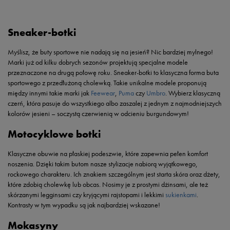
Sneaker-botki
Myślisz, że buty sportowe nie nadają się na jesień? Nic bardziej mylnego!
Marki już od kilku dobrych sezonów projektują specjalne modele
przeznaczone na drugą połowę roku. Sneaker-botki to klasyczna forma buta
sportowego z przedłużoną cholewką. Takie unikalne modele proponują
między innymi takie marki jak
Feewear
,
Puma
czy
Umbro
. Wybierz klasyczną
czerń, która pasuje do wszystkiego albo zaszalej z jednym z najmodniejszych
kolorów jesieni – soczystą czerwienią w odcieniu burgundowym!
Motocyklowe botki
Klasyczne obuwie na płaskiej podeszwie, które zapewnia pełen komfort
noszenia. Dzięki takim butom nasze stylizacje nabiorą wyjątkowego,
rockowego charakteru. Ich znakiem szczególnym jest starta skóra oraz dżety,
które zdobią cholewkę lub obcas. Nosimy je z prostymi dżinsami, ale też
skórzanymi legginsami czy kryjącymi rajstopami i lekkimi
sukienkami
.
Kontrasty w tym wypadku są jak najbardziej wskazane!
Mokasyny