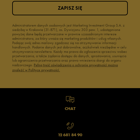
ZAPISZ SIĘ
Administratorem danych osobowych jest Marketing Investment Group S.A. z
siedzibą w Krakowie (31-871), os. Dywizjonu 303 paw. 1, udostępnione
powyżej dane będą przetwarzane w prawnie uzasadnionym interesie
administratora, za który uważa się marketing produktów i usług własnych.
Podając swój adres mailowy zgadzasz się na otrzymywanie informacji
handlowych. Podanie danych jest dobrowolne, aczkolwiek niezbędne w celu
otrzymywania newslettera. Każdy ma prawo do zgłoszenia sprzeciwu wobec
przetwarzania, a także żądania dostępu do danych, sprostowania, usunięcia
lub ograniczenia przetwarzania oraz prawo wniesienia skargi do organu
nadzorczego.
Pełną treść oświadczenia o ochronie prywatności można
znaleźć w Polityce prywatności.
CHAT
12 681 84 90