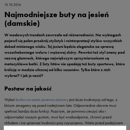
13.10.2016
Najmodniejsze buty na jesień
(damskie)
W modowych trendach zawrzało od różnorodności. Na wybiegach
pojawił się pełen przekrój stylistyk i reinterpretacji stylów wszystkich
dekad minionego wieku. Tej jesieni będzie elegancko za sprawą
wszechobecnego weluru i wężowej skóry. Powróci też styl znany pod
nazwą glamrock, którego największym sprzymierzeńcem są
motocyklowe botki. Z listy hitów nie spadają też buty sportowe, które
królują w modzie ulicznej od kilku sezonów. Tylko które z nich
wybrać? I jak je nosić?
Postaw na jakość
Wybór
butów na sezon jesienno-zimowy
jest dużo trudniejszy od tego, z
którym zmagamy się przed nadejściem lata. Odpowiednie obuwie musi
spełniać bardzo dużo funkcji. Poza tym, że powinno cieszyć oko i
odpowiadać naszym gustom, musi być wodoodporne, chronić przed
chłodem i nie sprawiać trudności przy czyszczeniu. Warto przed podejściem
do zakupów wyznaczyć sobie priorytety, ustalić takie cechy wymarzonych