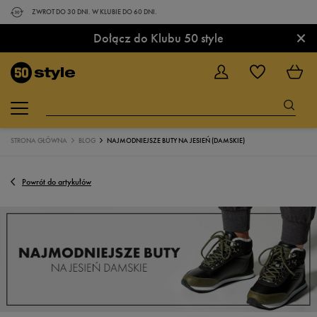
ZWROT DO 30 DNI. W KLUBIE DO 60 DNI.
×
Dołącz do Klubu 50 style
STRONA GŁÓWNA
BLOG
NAJMODNIEJSZE BUTY NA JESIEŃ (DAMSKIE)
Powrót do artykułów