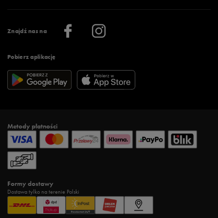
Praca
Regulamin aplikacji 50 style
Informacje o firmie
Więcej regulaminów >
Znajdź nas na
Pobierz aplikację
Metody płatności
Formy dostawy
Dostawa tylko na terenie Polski