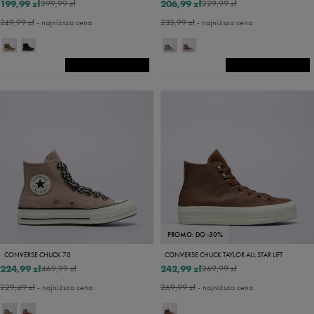
199,99 zł
206,99 zł
399,99 zł
229,99 zł
249,99 zł
- najniższa cena
233,99 zł
- najniższa cena
PROMO: DO -30%
CONVERSE CHUCK 70
CONVERSE CHUCK TAYLOR ALL STAR LIFT
224,99 zł
242,99 zł
469,99 zł
269,99 zł
229,49 zł
- najniższa cena
269,99 zł
- najniższa cena