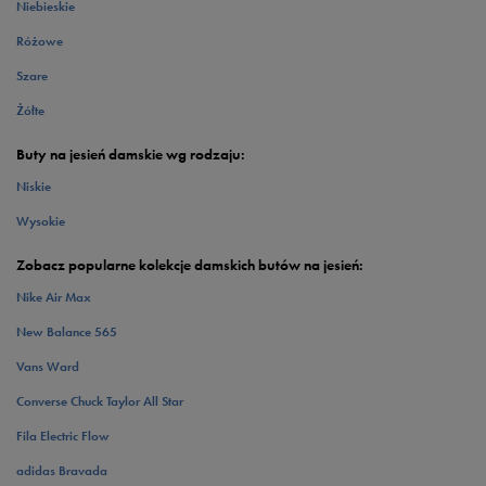
Niebieskie
Różowe
Szare
Żółte
Buty na jesień damskie wg rodzaju:
Niskie
Wysokie
Zobacz popularne kolekcje damskich butów na jesień:
Nike Air Max
New Balance 565
Vans Ward
Converse Chuck Taylor All Star
Fila Electric Flow
adidas Bravada