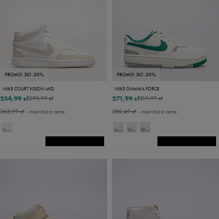
PROMO: DO -30%
PROMO: DO -30%
NIKE COURT VISION MID
NIKE GAMMA FORCE
254,99 zł
271,99 zł
299,99 zł
319,99 zł
263,99 zł
- najniższa cena
280,49 zł
- najniższa cena