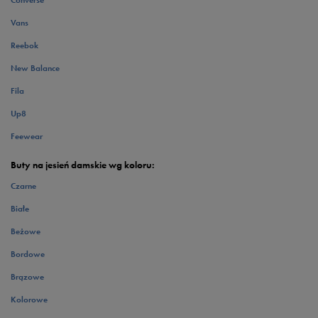
Converse
Vans
Reebok
New Balance
Fila
Up8
Feewear
Buty na jesień damskie wg koloru:
Czarne
Białe
Beżowe
Bordowe
Brązowe
Kolorowe