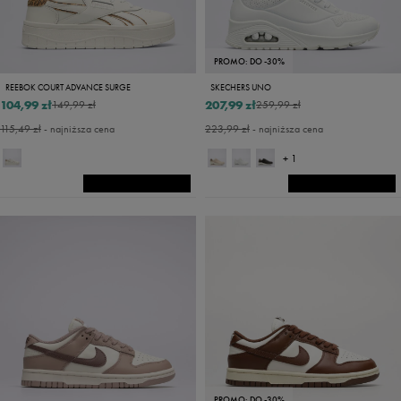
PROMO: DO -30%
REEBOK COURT ADVANCE SURGE
SKECHERS UNO
104,99 zł
207,99 zł
149,99 zł
259,99 zł
115,49 zł
- najniższa cena
223,99 zł
- najniższa cena
+ 1
PROMO: DO -30%