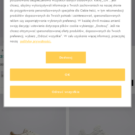
poszanowaniu bezpieczeństwa wszystkich danych osobowych. Kliknij „OK”, jeśli
chcesz, abyśmy wykorzystywali informacje o Twoich zachowaniach na naszej stronie
do przygotowania personalizowanych specjalnie dla Ciebie treści, w tym rekomendacji
produktów dopasowanych do Twoich potrzeb i zainteresowań, spersonalizowanych
reklam czy zapamiętywanie wybranych preferencji. W każdej chwili możesz zmienić
swoją decyzję i ustawienia dotyczące plików cookie wybierając „Dostosuj”. Jeśli nie
chcesz otrzymywać spersonalizowanej oferty produktów, dopasowanych do Twoich
preferencji, wybierz „Odrzuć wszystkie”. W celu uzyskania więcej informacji, przeczytaj
naszą
politykę prywatności.
PROMO: DO -30%
PROMO: DO -30%
NIKE WMNS AIR FORCE 1 '07 REC
ADIDAS BARREDA DECODE
323,99 zł
217,49 zł
359,99 zł
289,99 zł
Dostosuj
339,99 zł
- najniższa cena
224,99 zł
- najniższa cena
+ 2
OK
Odrzuć wszystkie