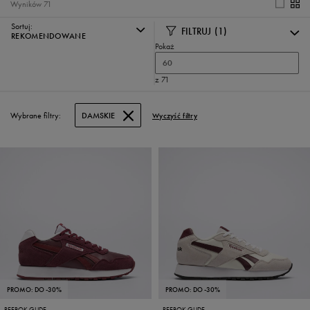
Wyników
71
Sortuj:
FILTRUJ
(1)
REKOMENDOWANE
Pokaż
60
z 71
Wybrane filtry:
DAMSKIE
Wyczyść filtry
PROMO: DO -30%
PROMO: DO -30%
REEBOK GLIDE
REEBOK GLIDE