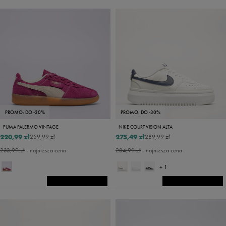
PROMO: DO -30%
PROMO: DO -30%
PUMA PALERMO VINTAGE
NIKE COURT VISION ALTA
220,99 zł
275,49 zł
259,99 zł
289,99 zł
233,99 zł
- najniższa cena
284,99 zł
- najniższa cena
+ 1