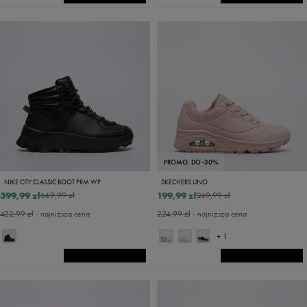
PROMO: DO -30%
NIKE CITY CLASSIC BOOT PRM WP
SKECHERS UNO
399,99 zł
199,99 zł
669,99 zł
249,99 zł
422,99 zł
- najniższa cena
224,99 zł
- najniższa cena
+ 1