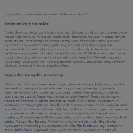
Przeglądasz
buty na jesień damskie
. Dostępne modele:
71
Jesienne buty damskie
To nieuchronne… Po gorącym lecie przychodzi chłodniejszy okres, który przygotowuje
nas na nadejście zimy. Wrzesień, październik i listopad to miesiące, w czasie których
coraz częściej towarzyszą nam deszcz i zimny wiatr. Niezwykle ważne jest więc
wyposażenie się w odpowiednią garderobę, a przede wszystkim w wygodne i
wytrzymałe buty. Idealnie byłoby, aby oprócz posiadania tych dwóch cech wpisywały
się także w nasze gusta i aktualne trendy? Oczywiście! W 50 style znajdziesz różne
rodzaje damskiego obuwia na jesień od najlepszych brandów. Odwiedź nasz salon
stacjonarny lub sklep online i wybieraj spośród trampków, sneakersów oraz workerów,
z którymi stworzysz wiele jesiennych outfitów.
Wygodne trampki i sneakersy
Najbardziej lubianym okresem jesieni są jej pierwsze miesiące, kiedy wciąż wysokie
temperatury, świecące słońce i kolorowe barwy drzew zachęcają do spacerów.
Idealnymi butami na ten przyjemny czas będą
trampki
, które sprawdzą się także w
szkole czy na uczelni. Ponad wszystko cenisz sobie klasykę? Postaw na ikoniczne
trampki od Converse w kolorze czarnym
np. model Ctas Madison wyposażony w
sznurówki z ciekawym printem. Uwielbiasz dziewczęce wzory? Zwróć uwagę na model
Vans Ward
z kwiatowym nadrukiem. Idealnym wyborem na te wciąż jeszcze ciepłe, ale
już jednak nieco chłodniejsze dni będą natomiast wygodne, solidnie wykonane
sneakersy
. W asortymencie 50 style znajdziesz buty lifestyle od takich marek jak
Nike
,
adidas
,
Fila
czy
New Balance
. Wśród nich są kultowe modele jak
Nike Air Max
,
wyposażone w technologię wspierająca kroki albo
Fila Strada Low
, czyli będące na
czasie
daddy shoes
. Naprawdę duży wybór tych butów wykonanych z różnych