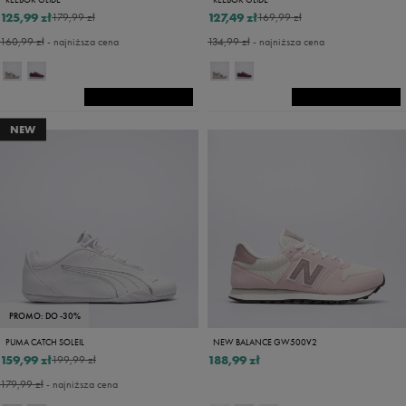
125,99 zł
127,49 zł
179,99 zł
169,99 zł
160,99 zł
- najniższa cena
134,99 zł
- najniższa cena
NEW
PROMO: DO -30%
PUMA CATCH SOLEIL
NEW BALANCE GW500V2
159,99 zł
188,99 zł
199,99 zł
179,99 zł
- najniższa cena