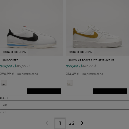
PROMO: DO -30%
PROMO: DO -30%
NIKE CORTEZ
NIKE W AIR FORCE 1 '07 NEXT NATURE
287,99 zł
297,49 zł
319,99 zł
349,99 zł
296,99 zł
- najniższa cena
314,49 zł
- najniższa cena
Pokaż
60
z 71
z
2