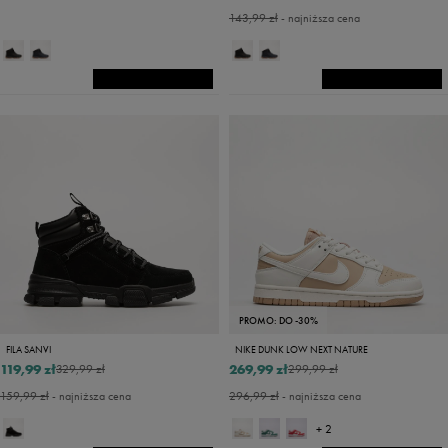
143,99 zł
- najniższa cena
PROMO: DO -30%
FILA SANVI
NIKE DUNK LOW NEXT NATURE
119,99 zł
269,99 zł
329,99 zł
299,99 zł
159,99 zł
- najniższa cena
296,99 zł
- najniższa cena
+ 2