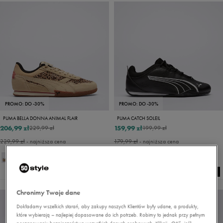
PROMO: DO -30%
PROMO: DO -30%
PUMA BELLA DONNA ANIMAL FLAIR
PUMA CATCH SOLEIL
206,99 zł
159,99 zł
229,99 zł
199,99 zł
229,99 zł
- najniższa cena
179,99 zł
- najniższa cena
Chronimy Twoje dane
Dokładamy wszelkich starań, aby zakupy naszych Klientów były udane, a produkty,
które wybierają – najlepiej dopasowane do ich potrzeb. Robimy to jednak przy pełnym