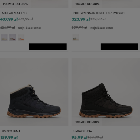
PROMO: DO -30%
PROMO: DO -30%
NIKE AIR MAX 1 '87
NIKE WMNS AIR FORCE 1 '07 LV8 VSPT
407,99 zł
323,99 zł
479,99 zł
359,99 zł
424,99 zł
- najniższa cena
359,99 zł
- najniższa cena
PROMO: DO -30%
UMBRO LUNA
UMBRO LUNA
159,99 zł
95,99 zł
159,99 zł