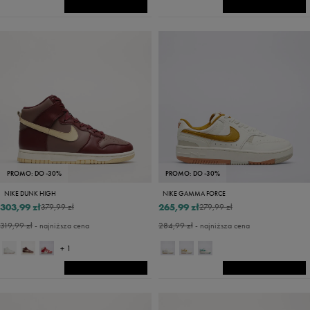
PROMO: DO -30%
PROMO: DO -30%
NIKE DUNK HIGH
NIKE GAMMA FORCE
303,99 zł
265,99 zł
379,99 zł
279,99 zł
319,99 zł
- najniższa cena
284,99 zł
- najniższa cena
+ 1