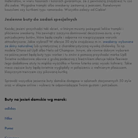
materiałów, w wielu fasonach i kolorach gwarantuje, że z pewnością znajdziesz tu coś
dla siebie. Wygodne trampki albo sneakersy zestawiaj z jeansami, flanelowymi
koszulami czy kurtkami typu ramoneska. Wszystko zależy od Ciebie!
Jesienne buty do zadań specjalnych
Każdej jesieni przychodzi taki dzień, w którym musimy pożegnać lekkie trampki i
płócienne sneakersy. Na zewnątrz zaczyna dominować deszczowa aura, a my
potrzebujemy butów, które będą ciepłe i odporne na niesprzyjające warunki
atmosferyczne. Jakie wybrać? W ofercie 50 style znajdziesz m.in.
sneakersy wykonane
ze skóry naturalnej
lub syntetycznej z charakterystyczną wysoką cholewką. To np.
modele Otana od Up8 albo Nela od Champion. Innym, ale równie dobrym wyborem
na późną jesień będą buty typu worker i tu znów z pomocą przychodzi marka Up8.
Świetne outdoorowe obuwie z grubą podeszwą z bieżnikiem oferuje także Feewear.
Jego dodatkowe atuty to miękka wyściółka w formie futerka oraz wysoki kołnierz. Takie
nieco cięższe buty będą świetnie wyglądały w połączeniu z wełnianym płaszczem,
klasycznym trenczem czy pikowaną kurtką.
Sprawdź wszystkie jesienne buty damskie dostępne w salonach stacjonarnych 50 style
oraz w sklepie online i wybierz te odpowiadające Twoim gustom i potrzebom.
Buty na jesień damskie wg marek:
adidas
Nike
Puma