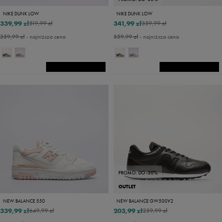
NIKE DUNK LOW
NIKE DUNK LOW
339,99 zł
341,99 zł
519,99 zł
359,99 zł
359,99 zł
- najniższa cena
359,99 zł
- najniższa cena
PROMO: DO -30%
OUTLET
NEW BALANCE 550
NEW BALANCE GW500V2
339,99 zł
203,99 zł
649,99 zł
239,99 zł