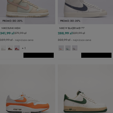
PROMO: DO -30%
PROMO: DO -30%
NIKE DUNK HIGH
NIKE W BLAZER MID '77
341,99 zł
288,99 zł
379,99 zł
339,99 zł
359,99 zł
- najniższa cena
305,99 zł
- najniższa cena
+ 1