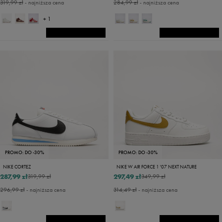
319,99 zł
- najniższa cena
284,99 zł
- najniższa cena
+ 1
PROMO: DO -30%
PROMO: DO -30%
NIKE CORTEZ
NIKE W AIR FORCE 1 '07 NEXT NATURE
287,99 zł
297,49 zł
319,99 zł
349,99 zł
296,99 zł
- najniższa cena
314,49 zł
- najniższa cena