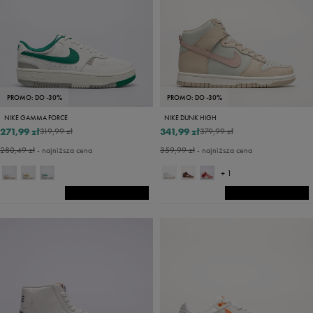
PROMO: DO -30%
PROMO: DO -30%
NIKE GAMMA FORCE
NIKE DUNK HIGH
271,99 zł
341,99 zł
319,99 zł
379,99 zł
280,49 zł
- najniższa cena
359,99 zł
- najniższa cena
+ 1