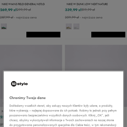
NIKE WMNS FIELD GENERAL NSTLG
NIKE W DUNK LOW NEXT NATURE
269,99 zł
339,99 zł
299,99 zł
519,99 zł
287,99 zł
- najniższa cena
359,99 zł
- najniższa cena
Chronimy Twoje dane
PROMO: DO -30%
PROMO: DO -30%
Dokładamy wszelkich starań, aby zakupy naszych Klientów były udane, a produkty,
które wybierają – najlepiej dopasowane do ich potrzeb. Robimy to jednak przy pełnym
NIKE WMNS FIELD GENERAL
NIKE V2K RUN
poszanowaniu bezpieczeństwa wszystkich danych osobowych. Kliknij „OK”, jeśli
251,99 zł
341,99 zł
279,99 zł
379,99 zł
chcesz, abyśmy wykorzystywali informacje o Twoich zachowaniach na naszej stronie
279,99 zł
- najniższa cena
379,99 zł
- najniższa cena
do przygotowania personalizowanych specjalnie dla Ciebie treści, w tym rekomendacji