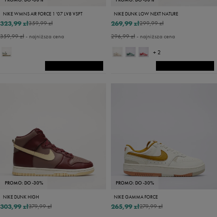
NIKE WMNS AIR FORCE 1 '07 LV8 VSPT
NIKE DUNK LOW NEXT NATURE
323,99 zł
269,99 zł
359,99 zł
299,99 zł
359,99 zł
- najniższa cena
296,99 zł
- najniższa cena
+ 2
PROMO: DO -30%
PROMO: DO -30%
NIKE DUNK HIGH
NIKE GAMMA FORCE
303,99 zł
265,99 zł
379,99 zł
279,99 zł