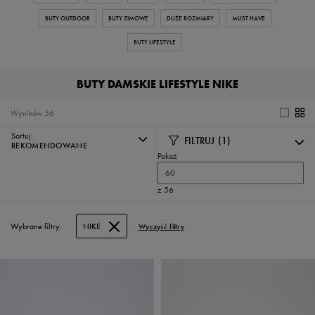
BUTY OUTDOOR
BUTY ZIMOWE
DUŻE ROZMIARY
MUST HAVE
BUTY LIFESTYLE
BUTY DAMSKIE LIFESTYLE NIKE
Wyników
56
Sortuj:
FILTRUJ
(1)
REKOMENDOWANE
Pokaż
60
z 56
Wybrane filtry:
NIKE
Wyczyść filtry