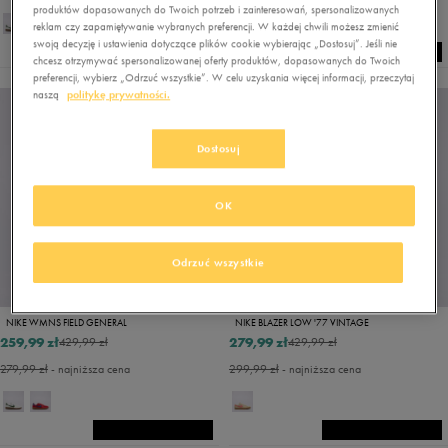
produktów dopasowanych do Twoich potrzeb i zainteresowań, spersonalizowanych
reklam czy zapamiętywanie wybranych preferencji. W każdej chwili możesz zmienić
swoją decyzję i ustawienia dotyczące plików cookie wybierając „Dostosuj”. Jeśli nie
chcesz otrzymywać spersonalizowanej oferty produktów, dopasowanych do Twoich
preferencji, wybierz „Odrzuć wszystkie”. W celu uzyskania więcej informacji, przeczytaj
naszą
politykę prywatności.
Dostosuj
OK
Odrzuć wszystkie
NIKE WMNS FIELD GENERAL
NIKE BLAZER LOW '77 VINTAGE
259,99 zł
279,99 zł
429,99 zł
429,99 zł
279,99 zł
- najniższa cena
299,99 zł
- najniższa cena