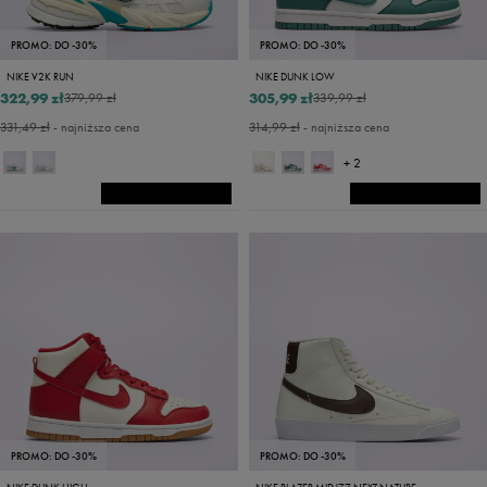
PROMO: DO -30%
PROMO: DO -30%
NIKE V2K RUN
NIKE DUNK LOW
322,99 zł
305,99 zł
379,99 zł
339,99 zł
331,49 zł
- najniższa cena
314,99 zł
- najniższa cena
+ 2
PROMO: DO -30%
PROMO: DO -30%