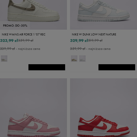
PROMO: DO -30%
NIKE WMNS AIR FORCE 1 '07 REC
NIKE W DUNK LOW NEXT NATURE
323,99 zł
329,99 zł
359,99 zł
519,99 zł
339,99 zł
- najniższa cena
359,99 zł
- najniższa cena