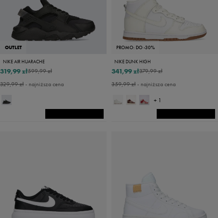
OUTLET
PROMO: DO -30%
NIKE AIR HUARACHE
NIKE DUNK HIGH
319,99 zł
341,99 zł
599,99 zł
379,99 zł
329,99 zł
- najniższa cena
359,99 zł
- najniższa cena
+ 1