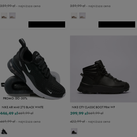
359,99 zł
- najniższa cena
359,99 zł
- najniższa cena
PROMO: DO -30%
NIKE AIR MAX 270 BLACK WHITE
NIKE CITY CLASSIC BOOT PRM WP
446,49 zł
399,99 zł
469,99 zł
669,99 zł
469,99 zł
- najniższa cena
422,99 zł
- najniższa cena