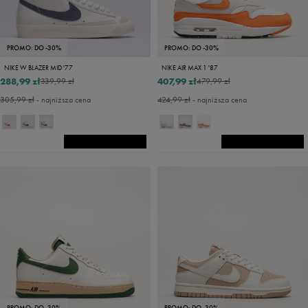
PROMO: DO -30%
PROMO: DO -30%
NIKE W BLAZER MID '77
NIKE AIR MAX 1 '87
288,99 zł
407,99 zł
339,99 zł
479,99 zł
305,99 zł
- najniższa cena
424,99 zł
- najniższa cena
PROMO: DO -30%
PROMO: DO -30%