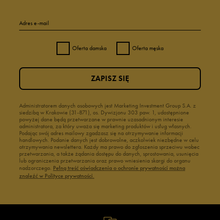
Adres e-mail
Oferta damska
Oferta męska
ZAPISZ SIĘ
Administratorem danych osobowych jest Marketing Investment Group S.A. z
siedzibą w Krakowie (31-871), os. Dywizjonu 303 paw. 1, udostępnione
powyżej dane będą przetwarzane w prawnie uzasadnionym interesie
administratora, za który uważa się marketing produktów i usług własnych.
Podając swój adres mailowy zgadzasz się na otrzymywanie informacji
handlowych. Podanie danych jest dobrowolne, aczkolwiek niezbędne w celu
otrzymywania newslettera. Każdy ma prawo do zgłoszenia sprzeciwu wobec
przetwarzania, a także żądania dostępu do danych, sprostowania, usunięcia
lub ograniczenia przetwarzania oraz prawo wniesienia skargi do organu
nadzorczego.
Pełną treść oświadczenia o ochronie prywatności można
znaleźć w Polityce prywatności.