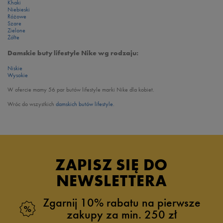
Khaki
Niebieski
Różowe
Szare
Zielone
Żółte
Damskie buty lifestyle Nike wg rodzaju:
Niskie
Wysokie
W ofercie mamy 56 par butów lifestyle marki Nike dla kobiet.
Wróc do wszystkich
damskich butów lifestyle
.
ZAPISZ SIĘ DO
NEWSLETTERA
Zgarnij 10% rabatu na pierwsze
zakupy za min. 250 zł