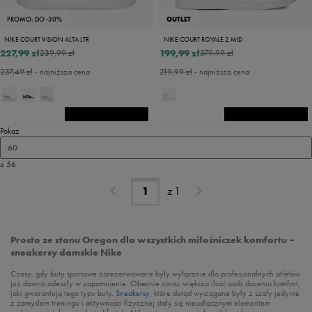
PROMO: DO -30%
OUTLET
NIKE COURT VISION ALTA LTR
NIKE COURT ROYALE 2 MID
227,99 zł
199,99 zł
239,99 zł
379,99 zł
237,49 zł
- najniższa cena
219,99 zł
- najniższa cena
Pokaż
60
z 56
z
1
Prosto ze stanu Oregon dla wszystkich miłośniczek komfortu –
sneakersy damskie Nike
Czasy, gdy buty sportowe zarezerwowane były wyłącznie dla profesjonalnych atletów
już dawno odeszły w zapomnienie. Obecnie coraz większa ilość osób docenia komfort,
jaki gwarantują tego typu buty.
Sneakersy
, które dotąd wyciągane były z szafy jedynie
z zamysłem treningu i aktywności fizycznej stały się nieodłącznym elementem