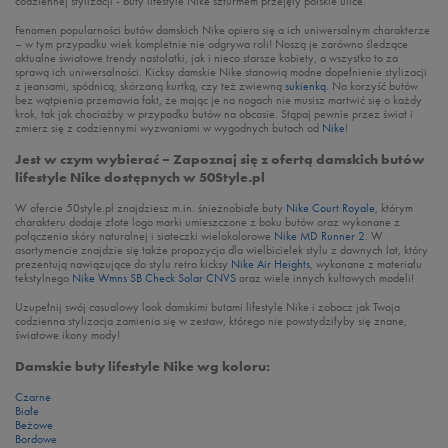
codziennej stylizacji - buty lifestyle Nike szturmem przejęły polskie ulice.
Fenomen popularności butów damskich Nike opiera się a ich uniwersalnym charakterze
– w tym przypadku wiek kompletnie nie odgrywa roli! Noszą je zarówno śledzące
aktualne światowe trendy nastolatki, jak i nieco starsze kobiety, a wszystko to za
sprawą ich uniwersalności. Kicksy damskie Nike stanowią modne dopełnienie stylizacji
z jeansami, spódnicą, skórzaną kurtką, czy też zwiewną
sukienką
. Na korzyść butów
bez wątpienia przemawia fakt, że mając je na nogach nie musisz martwić się o każdy
krok, tak jak chociażby w przypadku butów na obcasie. Stąpaj pewnie przez świat i
zmierz się z codziennymi wyzwaniami w wygodnych butach od
Nike
!
Jest w czym wybierać – Zapoznaj się z ofertą damskich butów
lifestyle Nike dostępnych w 50Style.pl
W ofercie 50style.pl znajdziesz m.in. śnieżnobiałe buty
Nike Court Royale
, którym
charakteru dodaje złote logo marki umieszczone z boku butów oraz wykonane z
połączenia skóry naturalnej i siateczki wielokolorowe
Nike MD Runner 2
. W
asortymencie znajdzie się także propozycja dla wielbicielek stylu z dawnych lat, który
prezentują nawiązujące do stylu retro kicksy
Nike Air Heights
, wykonane z materiału
tekstylnego
Nike Wmns SB Check Solar CNVS
oraz wiele innych kultowych modeli!
Uzupełnij swój casualowy look damskimi butami lifestyle Nike i zobacz jak Twoja
codzienna stylizacja zamienia się w zestaw, którego nie powstydziłyby się znane,
światowe ikony mody!
Damskie buty lifestyle Nike wg koloru:
Czarne
Białe
Beżowe
Bordowe