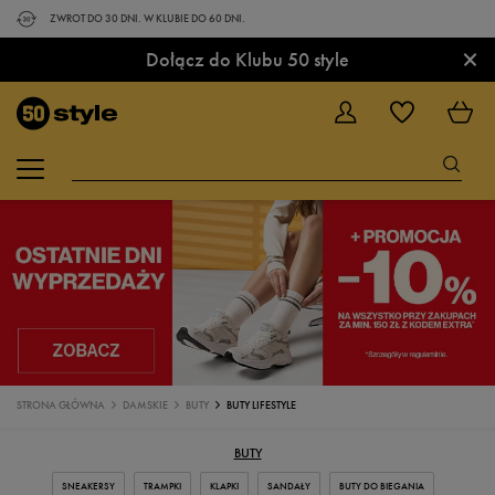
ZWROT DO 30 DNI. W KLUBIE DO 60 DNI.
×
Dołącz do Klubu 50 style
STRONA GŁÓWNA
DAMSKIE
BUTY
BUTY LIFESTYLE
BUTY
SNEAKERSY
TRAMPKI
KLAPKI
SANDAŁY
BUTY DO BIEGANIA