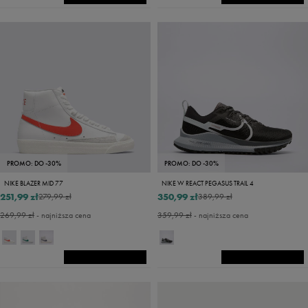
PROMO: DO -30%
PROMO: DO -30%
NIKE BLAZER MID 77
NIKE W REACT PEGASUS TRAIL 4
251,99 zł
350,99 zł
279,99 zł
389,99 zł
269,99 zł
- najniższa cena
359,99 zł
- najniższa cena