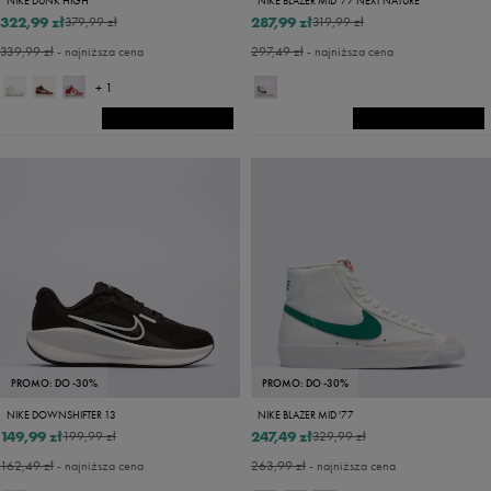
NIKE DUNK HIGH
NIKE BLAZER MID '77 NEXT NATURE
322,99 zł
287,99 zł
379,99 zł
319,99 zł
339,99 zł
- najniższa cena
297,49 zł
- najniższa cena
+ 1
PROMO: DO -30%
PROMO: DO -30%
NIKE DOWNSHIFTER 13
NIKE BLAZER MID '77
149,99 zł
247,49 zł
199,99 zł
329,99 zł
162,49 zł
- najniższa cena
263,99 zł
- najniższa cena