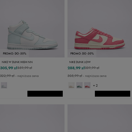
PROMO: DO -30%
PROMO: DO -30%
NIKE W DUNK HIGH NN
NIKE DUNK LOW
305,99 zł
288,99 zł
359,99 zł
339,99 zł
322,99 zł
- najniższa cena
305,99 zł
- najniższa cena
+ 2