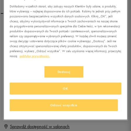
Dokładamy wszelkich starań, aby zakupy naszych Klientów były udane, a produkty,
które wybierają – najlepiej dopasowane do ich potrzeb. Robimy to jednak przy pełnym
poszanowaniu bezpieczeństwa wszystkich danych osobowych. Kliknij „OK”, jeśli
chcesz, abyśmy wykorzystywali informacje o Twoich zachowaniach na naszej stronie
CONFRONT BOAT LTHR
do przygotowania personalizowanych specjalnie dla Ciebie treści, w tym rekomendacji
produktów dopasowanych do Twoich potrzeb i zainteresowań, spersonalizowanych
reklam czy zapamiętywanie wybranych preferencji. W każdej chwili możesz zmienić
swoją decyzję i ustawienia dotyczące plików cookie wybierając „Dostosuj”. Jeśli nie
0.0
chcesz otrzymywać spersonalizowanej oferty produktów, dopasowanych do Twoich
(
0
)
preferencji, wybierz „Odrzuć wszystkie”. W celu uzyskania więcej informacji, przeczytaj
0
zł
z Vat
naszą
politykę prywatności.
+ 0 PKT W
KLUBIE 50 STYLE
Dostosuj
OK
Produkt niedostępny
Jeśli artykuł będzie ponownie dostępny, otrzymasz od nas powiadomienie.
Odrzuć wszystkie
Wybierz rozmiar
Sprawdź dostępność w salonach
Rozmiary EU
Rozmiary US