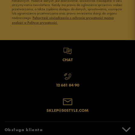
handlowych. Podanie danych jest dobrowolne, aczkolwiek niezbędne w celu
otrzymywania newslettera. Każdy ma prawo do zgłoszenia sprzeciwu wobec
przetwarzania, a także żądania dostępu do danych, sprostowania, usunięcia
lub ograniczenia przetwarzania oraz prawo wniesienia skargi do organu
nadzorczego.
Pełną treść oświadczenia o ochronie prywatności można
znaleźć w Polityce prywatności.
CHAT
12 681 84 90
SKLEP@50STYLE.COM
Obsługa klienta