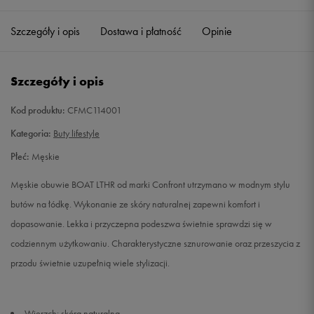
41
26 cm
Powiadom o dostępności
Szczegóły i opis
Dostawa i płatność
Opinie
42
26,5 cm
Powiadom o dostępności
Szczegóły i opis
43
27,5 cm
Powiadom o dostępności
Kod produktu:
CFMC114001
44
28 cm
Powiadom o dostępności
Kategoria:
Buty lifestyle
Płeć:
Męskie
45
29 cm
Powiadom o dostępności
Męskie obuwie BOAT LTHR od marki Confront utrzymano w modnym stylu
46
30 cm
Powiadom o dostępności
butów na łódkę. Wykonanie ze skóry naturalnej zapewni komfort i
dopasowanie. Lekka i przyczepna podeszwa świetnie sprawdzi się w
codziennym użytkowaniu. Charakterystyczne sznurowanie oraz przeszycia z
przodu świetnie uzupełnią wiele stylizacji.
Wierzch: skóra naturalna