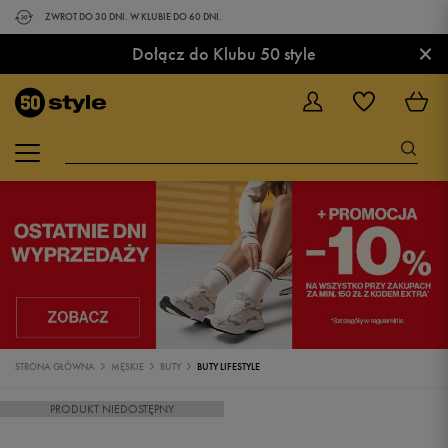
ZWROT DO 30 DNI. W KLUBIE DO 60 DNI.
×
Dołącz do Klubu 50 style
STRONA GŁÓWNA
MĘSKIE
BUTY
BUTY LIFESTYLE
PRODUKT NIEDOSTĘPNY