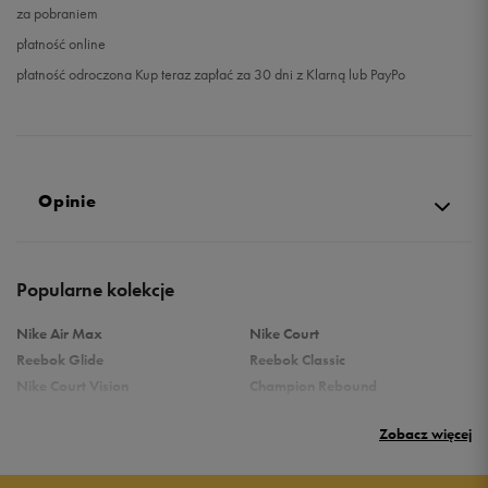
za pobraniem
płatność online
płatność odroczona Kup teraz zapłać za 30 dni z Klarną lub PayPo
Opinie
Produkt nie posiada recenzji
Popularne kolekcje
Nike Air Max
Nike Court
Reebok Glide
Reebok Classic
Nike Court Vision
Champion Rebound
Reebok Court Advance
Nike Air Max Systm
Zobacz więcej
adidas Terrex
adidas Grand Court
Puma Rebound
New Balance 373