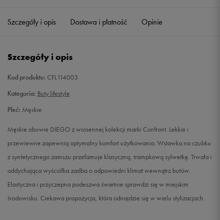
42
26,5 cm
Powiadom o dostępności
Szczegóły i opis
Dostawa i płatność
Opinie
43
27,5 cm
Powiadom o dostępności
Szczegóły i opis
44
28 cm
Powiadom o dostępności
Kod produktu:
CFL114003
45
29 cm
Powiadom o dostępności
Kategoria:
Buty lifestyle
Płeć:
Męskie
46
30 cm
Powiadom o dostępności
Męskie obuwie DIEGO z wiosennej kolekcji marki Confront. Lekkie i
przewiewne zapewnią optymalny komfort użytkowania. Wstawka na czubku
z syntetycznego zamszu przełamuje klasyczną, trampkową sylwetkę. Trwała i
oddychająca wyściółka zadba o odpowiedni klimat wewnątrz butów.
Elastyczna i przyczepna podeszwa świetnie sprawdzi się w miejskim
środowisku. Ciekawa propozycja, która odnajdzie się w wielu stylizacjach.