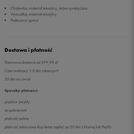
Cholewka: materiał tekstylny, skóra syntetyczna
Wyściółka: materiał tekstylny
Podeszwa: guma
Dostawa i płatność
Darmowa dostawa od 299,99 zł
Czas realizacji 1-5 dni roboczych
30 dni na zwrot
Sposoby płatności:
przelew zwykły
za pobraniem
płatność online
płatność odroczona Kup teraz zapłać za 30 dni z Klarną lub PayPo