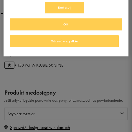
Dostosuj
OK
CONFRONT DIEGO
Odrzuć wszystkie
0.0
(
0
)
29,99
zł
z Vat
+ 150 PKT W
KLUBIE 50 STYLE
Produkt niedostępny
Jeśli artykuł będzie ponownie dostępny, otrzymasz od nas powiadomienie.
Wybierz rozmiar
Sprawdź dostępność w salonach
Rozmiary EU
Rozmiary US