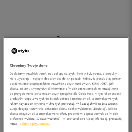
Chronimy Twoje dane
Dokładamy wszelkich starań, aby zakupy naszych Klientów były udane, a produkty,
które wybierają – najlepiej dopasowane do ich potrzeb. Robimy to jednak przy pełnym
poszanowaniu bezpieczeństwa wszystkich danych osobowych. Kliknij „OK”, jeśli
chcesz, abyśmy wykorzystywali informacje o Twoich zachowaniach na naszej stronie
do przygotowania personalizowanych specjalnie dla Ciebie treści, w tym rekomendacji
produktów dopasowanych do Twoich potrzeb i zainteresowań, spersonalizowanych
reklam czy zapamiętywanie wybranych preferencji. W każdej chwili możesz zmienić
swoją decyzję i ustawienia dotyczące plików cookie wybierając „Dostosuj”. Jeśli nie
1/4
chcesz otrzymywać spersonalizowanej oferty produktów, dopasowanych do Twoich
preferencji, wybierz „Odrzuć wszystkie”. W celu uzyskania więcej informacji, przeczytaj
naszą
politykę prywatności.