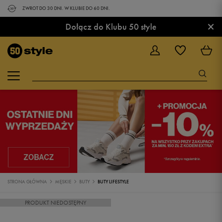
ZWROT DO 30 DNI. W KLUBIE DO 60 DNI.
×
Dołącz do Klubu 50 style
STRONA GŁÓWNA
MĘSKIE
BUTY
BUTY LIFESTYLE
PRODUKT NIEDOSTĘPNY