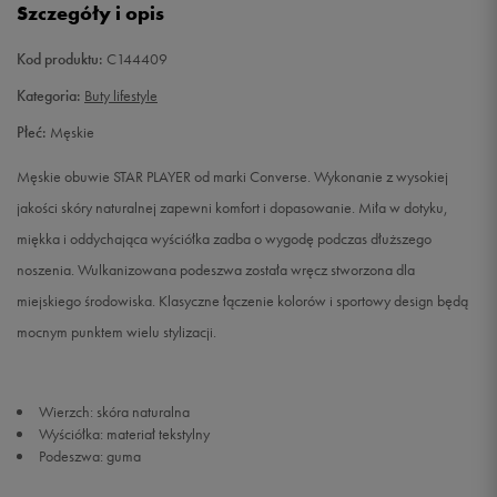
Szczegóły i opis
42
26,5 cm
Powiadom o dostępności
Kod produktu:
C144409
43
27,5 cm
Powiadom o dostępności
Kategoria:
Buty lifestyle
Płeć:
Męskie
44
28 cm
Powiadom o dostępności
Męskie obuwie STAR PLAYER od marki Converse. Wykonanie z wysokiej
45
29 cm
Powiadom o dostępności
jakości skóry naturalnej zapewni komfort i dopasowanie. Miła w dotyku,
miękka i oddychająca wyściółka zadba o wygodę podczas dłuższego
46
29,5 cm
Powiadom o dostępności
noszenia. Wulkanizowana podeszwa została wręcz stworzona dla
miejskiego środowiska. Klasyczne łączenie kolorów i sportowy design będą
mocnym punktem wielu stylizacji.
Wierzch: skóra naturalna
Wyściółka: materiał tekstylny
Podeszwa: guma