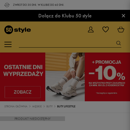
ZWROT DO 30 DNI. W KLUBIE DO 60 DNI.
×
Dołącz do Klubu 50 style
STRONA GŁÓWNA
MĘSKIE
BUTY
BUTY LIFESTYLE
PRODUKT NIEDOSTĘPNY