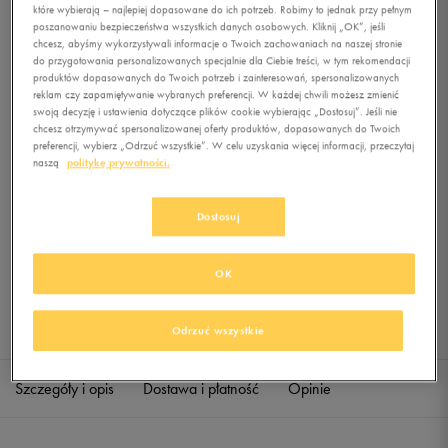
które wybierają – najlepiej dopasowane do ich potrzeb. Robimy to jednak przy pełnym
poszanowaniu bezpieczeństwa wszystkich danych osobowych. Kliknij „OK”, jeśli
chcesz, abyśmy wykorzystywali informacje o Twoich zachowaniach na naszej stronie
0.0
(
0
)
do przygotowania personalizowanych specjalnie dla Ciebie treści, w tym rekomendacji
0
zł
z Vat
produktów dopasowanych do Twoich potrzeb i zainteresowań, spersonalizowanych
reklam czy zapamiętywanie wybranych preferencji. W każdej chwili możesz zmienić
swoją decyzję i ustawienia dotyczące plików cookie wybierając „Dostosuj”. Jeśli nie
+ 0 PKT W
KLUBIE 50 STYLE
chcesz otrzymywać spersonalizowanej oferty produktów, dopasowanych do Twoich
preferencji, wybierz „Odrzuć wszystkie”. W celu uzyskania więcej informacji, przeczytaj
naszą
politykę prywatności.
Produkt niedostępny
Dostosuj
Jeśli artykuł będzie ponownie dostępny, otrzymasz od nas powiadomienie.
OK
Wybierz rozmiar
Sprawdź dostępność w salonach
Rozmiary EU
Rozmiary US
Odrzuć wszystkie
40,5
25,5 cm
Powiadom o dostępności
Szczegóły i opis
Dostawa i płatność
Opinie
41
26 cm
Powiadom o dostępności