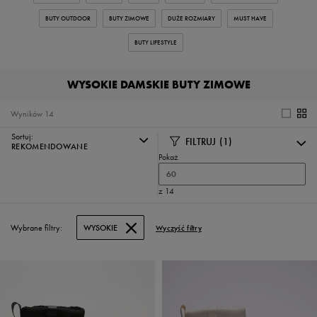
BUTY OUTDOOR
BUTY ZIMOWE
DUŻE ROZMIARY
MUST HAVE
BUTY LIFESTYLE
WYSOKIE DAMSKIE BUTY ZIMOWE
Wyników
14
Sortuj:
FILTRUJ
(1)
REKOMENDOWANE
Pokaż
60
z 14
Wybrane filtry:
WYSOKIE
Wyczyść filtry