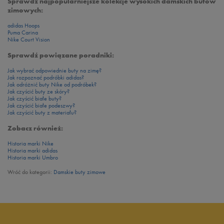
Sprawdź najpopularniejsze kolekcje wysokich damskich butów
zimowych:
adidas Hoops
Puma Carina
Nike Court Vision
Sprawdź powiązane poradniki:
Jak wybrać odpowiednie buty na zimę?
Jak rozpoznać podróbki adidas?
Jak odróżnić buty Nike od podróbek?
Jak czyścić buty ze skóry?
Jak czyścić białe buty?
Jak czyścić białe podeszwy?
Jak czyścić buty z materiału?
Zobacz również:
Historia marki Nike
Historia marki adidas
Historia marki Umbro
Wróć do kategorii:
Damskie buty zimowe