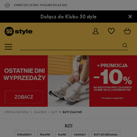
ZWROT DO 30 DNI. W KLUBIE DO 60 DNI.
×
Dołącz do Klubu 50 style
STRONA GŁÓWNA
DAMSKIE
BUTY
BUTY ZIMOWE
BUTY
SNEAKERSY
TRAMPKI
KLAPKI
SANDAŁY
BUTY DO BIEGANIA