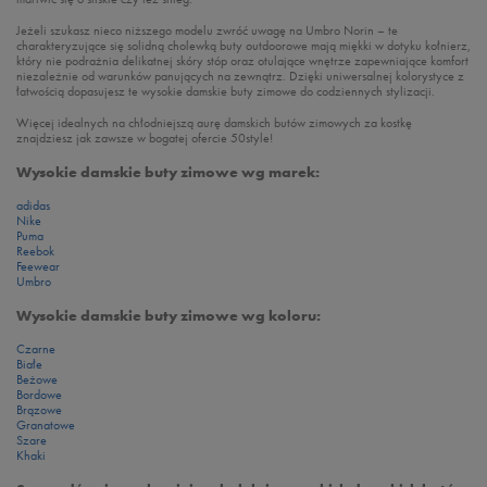
Jeżeli szukasz nieco niższego modelu zwróć uwagę na Umbro Norin – te
charakteryzujące się solidną cholewką buty outdoorowe mają miękki w dotyku kołnierz,
który nie podrażnia delikatnej skóry stóp oraz otulające wnętrze zapewniające komfort
niezależnie od warunków panujących na zewnątrz. Dzięki uniwersalnej kolorystyce z
łatwością dopasujesz te wysokie damskie buty zimowe do codziennych stylizacji.
Więcej idealnych na chłodniejszą aurę damskich butów zimowych za kostkę
znajdziesz jak zawsze w bogatej ofercie 50style!
Wysokie damskie buty zimowe wg marek:
adidas
Nike
Puma
Reebok
Feewear
Umbro
Wysokie damskie buty zimowe wg koloru:
Czarne
Białe
Beżowe
Bordowe
Brązowe
Granatowe
Szare
Khaki