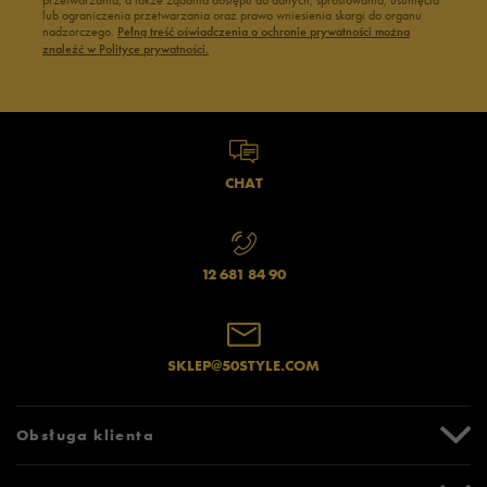
przetwarzania, a także żądania dostępu do danych, sprostowania, usunięcia
lub ograniczenia przetwarzania oraz prawo wniesienia skargi do organu
nadzorczego.
Pełną treść oświadczenia o ochronie prywatności można
znaleźć w Polityce prywatności.
CHAT
12 681 84 90
SKLEP@50STYLE.COM
Obsługa klienta
Centrum Pomocy