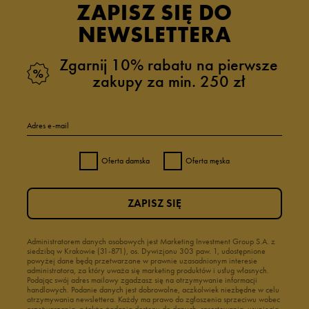
ZAPISZ SIĘ DO
NEWSLETTERA
Zgarnij 10% rabatu na pierwsze
zakupy za min. 250 zł
Adres e-mail
Oferta damska
Oferta męska
ZAPISZ SIĘ
Administratorem danych osobowych jest Marketing Investment Group S.A. z
siedzibą w Krakowie (31-871), os. Dywizjonu 303 paw. 1, udostępnione
powyżej dane będą przetwarzane w prawnie uzasadnionym interesie
administratora, za który uważa się marketing produktów i usług własnych.
Podając swój adres mailowy zgadzasz się na otrzymywanie informacji
handlowych. Podanie danych jest dobrowolne, aczkolwiek niezbędne w celu
otrzymywania newslettera. Każdy ma prawo do zgłoszenia sprzeciwu wobec