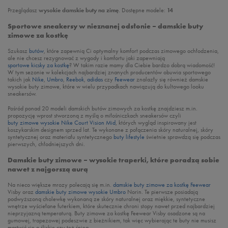
Przeglądasz
wysokie damskie buty na zimę
. Dostępne modele:
14
Sportowe sneakersy w nieznanej odsłonie – damskie buty
zimowe za kostkę
Szukasz
butów
, które zapewnią Ci optymalny komfort podczas zimowego ochłodzenia,
ale nie chcesz rezygnować z wygody i komfortu jaki zapewniają
sportowe kicsky za kostkę
? W takim razie mamy dla Ciebie bardzo dobrą wiadomość!
W tym sezonie w kolekcjach najbardziej znanych producentów obuwia sportowego
takich jak
Nike
,
Umbro
,
Reebok
,
adidas
czy
Feewear
znalazły się również damskie
wysokie buty zimowe, które w wielu przypadkach nawiązują do kultowego looku
sneakersów.
Pośród ponad 20 modeli damskich butów zimowych za kostkę znajdziesz m.in.
propozycję wprost stworzoną z myślą o miłośniczkach sneakersów czyli
buty zimowe wysokie Nike Court Vision Mid
, których wygląd inspirowany jest
koszykarskim designem sprzed lat. Te wykonane z połączenia skóry naturalnej, skóry
syntetycznej oraz materiału syntetycznego
buty lifestyle
świetnie sprawdzą się podczas
pierwszych, chłodniejszych dni.
Damskie buty zimowe – wysokie traperki, które poradzą sobie
nawet z najgorszą aurą
Na nieco większe mrozy polecają się m.in.
damskie buty zimowe za kostkę Feewear
Visby oraz
damskie buty zimowe wysokie Umbro
Norin. Te pierwsze posiadają
podwyższoną cholewkę wykonaną ze skóry naturalnej oraz miękkie, syntetyczne
wnętrze wyściełane futerkiem, które skutecznie chroni stopy nawet przed najbardziej
nieprzyjazną temperaturą. Buty zimowe za kostkę Feewear Visby osadzone są na
gumowej, trapezowej podeszwie z bieżnikiem, tak więc wybierając te buty nie musisz
martwić się o śliskie czy też śnieg.