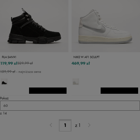
FILA SANVI
NIKE W AF1 SCULPT
119,99 zł
469,99 zł
329,99 zł
159,99 zł
- najniższa cena
Pokaż
60
z 14
z
1