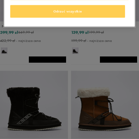
Odrzuć wszystkie
PROMO: DO -30%
NIKE CITY CLASSIC BOOT PRM WP
FILA MONTI CTF
399,99 zł
139,99 zł
669,99 zł
199,99 zł
422,99 zł
- najniższa cena
199,99 zł
- najniższa cena