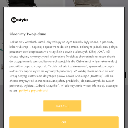
Chronimy Twoje dane
Dokładamy wszelkich starań, aby zakupy naszych Klientów były udane, a produkty,
PUMA SNOWBAE WNS
PUMA SNOWBAE WNS
które wybierają – najlepiej dopasowane do ich potrzeb. Robimy to jednak przy pełnym
249,99 zł
229,99 zł
poszanowaniu bezpieczeństwa wszystkich danych osobowych. Kliknij „OK”, jeśli
chcesz, abyśmy wykorzystywali informacje o Twoich zachowaniach na naszej stronie
do przygotowania personalizowanych specjalnie dla Ciebie treści, w tym rekomendacji
produktów dopasowanych do Twoich potrzeb i zainteresowań, spersonalizowanych
reklam czy zapamiętywanie wybranych preferencji. W każdej chwili możesz zmienić
swoją decyzję i ustawienia dotyczące plików cookie wybierając „Dostosuj”. Jeśli nie
chcesz otrzymywać spersonalizowanej oferty produktów, dopasowanych do Twoich
preferencji, wybierz „Odrzuć wszystkie”. W celu uzyskania więcej informacji, przeczytaj
naszą
politykę prywatności.
Dostosuj
OK