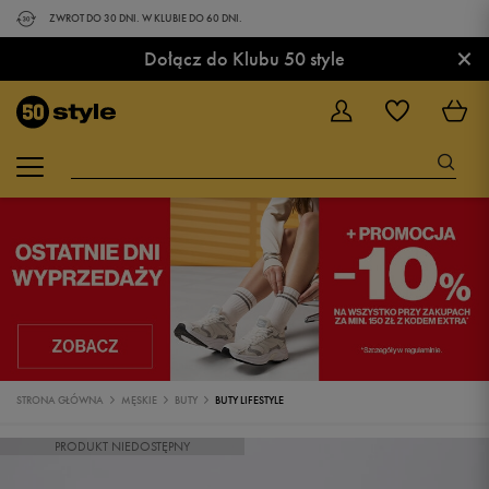
ZWROT DO 30 DNI. W KLUBIE DO 60 DNI.
×
Dołącz do Klubu 50 style
STRONA GŁÓWNA
MĘSKIE
BUTY
BUTY LIFESTYLE
PRODUKT NIEDOSTĘPNY