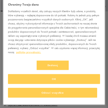
Chronimy Twoje dane
Dokładamy wszelkich starań, aby zakupy naszych Klientów były udane, a produkty,
które wybierają – najlepiej dopasowane do ich potrzeb. Robimy to jednak przy pełnym
poszanowaniu bezpieczeństwa wszystkich danych osobowych. Kliknij „OK”, jeśli
ELLESSE LS987 CUPSOLE
chcesz, abyśmy wykorzystywali informacje o Twoich zachowaniach na naszej stronie
do przygotowania personalizowanych specjalnie dla Ciebie treści, w tym rekomendacji
produktów dopasowanych do Twoich potrzeb i zainteresowań, spersonalizowanych
reklam czy zapamiętywanie wybranych preferencji. W każdej chwili możesz zmienić
5.0
(
10
)
swoją decyzję i ustawienia dotyczące plików cookie wybierając „Dostosuj”. Jeśli nie
89,99
zł
z Vat
chcesz otrzymywać spersonalizowanej oferty produktów, dopasowanych do Twoich
preferencji, wybierz „Odrzuć wszystkie”. W celu uzyskania więcej informacji, przeczytaj
naszą
politykę prywatności.
+ 450 PKT W
KLUBIE 50 STYLE
Dostosuj
Produkt niedostępny
OK
Jeśli artykuł będzie ponownie dostępny, otrzymasz od nas powiadomienie.
Wybierz rozmiar
Odrzuć wszystkie
Sprawdź dostępność w salonach
Rozmiary EU
Rozmiary US