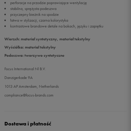
perforacje na przodzie poprawiające wentylację
stabilna, sprężysta podeszwa
przyczepny bieżnik na spodzie
łatwa w stylizacji, czarna kolorystyka
kontrastowe brandowe detale na bokach, języku i zapiętku
Wierzch: materiał syntetyczny, materiał tekstylny
Wyściółka: materiał tekstylny
Podeszwa: tworzywo syntetyczne
Focus International Nl B.V.
Danzigerkade 9A
1013 AP Amsterdam, Netherlands
compliance@focus-brands.com
Dostawa i płatność