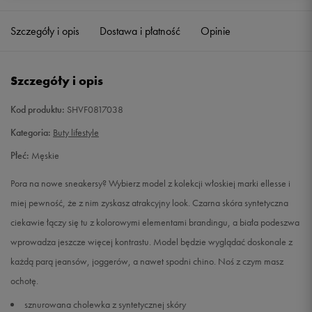
40
25,1 cm
Powiadom o dostępności
Szczegóły i opis
Dostawa i płatność
Opinie
41
25,4 cm
Powiadom o dostępności
Szczegóły i opis
42
26 cm
Powiadom o dostępności
Kod produktu:
SHVF0817038
43
27,1 cm
Powiadom o dostępności
Kategoria:
Buty lifestyle
Płeć:
Męskie
44
27,8 cm
Powiadom o dostępności
Pora na nowe sneakersy? Wybierz model z kolekcji włoskiej marki ellesse i
45
28 cm
Powiadom o dostępności
miej pewność, że z nim zyskasz atrakcyjny look. Czarna skóra syntetyczna
ciekawie łączy się tu z kolorowymi elementami brandingu, a biała podeszwa
46
29,1 cm
Powiadom o dostępności
wprowadza jeszcze więcej kontrastu. Model będzie wyglądać doskonale z
każdą parą jeansów, joggerów, a nawet spodni chino. Noś z czym masz
47
30 cm
Powiadom o dostępności
ochotę.
sznurowana cholewka z syntetycznej skóry