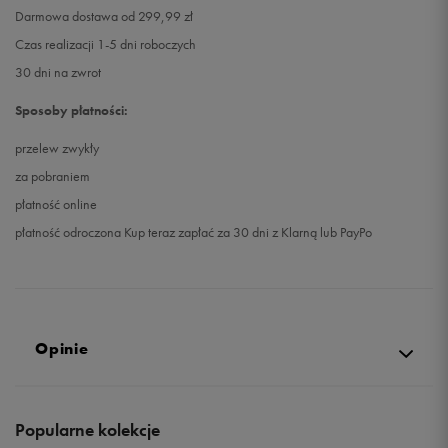
Darmowa dostawa od 299,99 zł
Czas realizacji 1-5 dni roboczych
30 dni na zwrot
Sposoby płatności:
przelew zwykły
za pobraniem
płatność online
płatność odroczona Kup teraz zapłać za 30 dni z Klarną lub PayPo
Opinie
5.0
Popularne kolekcje