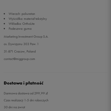
Wierzch: poliuretan
Wyściółka: materiał tekstylny
Wkładka: OrthoLite
Podeszwa: guma
Marketing Investment Group S.A.
os. Dywizjonu 303 Paw. 1
31-871 Cracow, Poland
contact@miggroup.com
Dostawa i płatność
Darmowa dostawa od 299,99 zł
Czas realizacji 1-5 dni roboczych
30 dni na zwrot