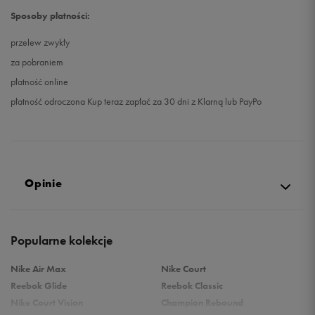
Sposoby płatności:
przelew zwykły
za pobraniem
płatność online
płatność odroczona Kup teraz zapłać za 30 dni z Klarną lub PayPo
Opinie
Produkt nie posiada recenzji
Popularne kolekcje
Nike Air Max
Nike Court
Reebok Glide
Reebok Classic
Nike Court Vision
Champion Rebound