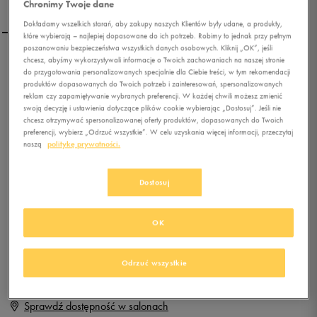
Chronimy Twoje dane
Dokładamy wszelkich starań, aby zakupy naszych Klientów były udane, a produkty,
które wybierają – najlepiej dopasowane do ich potrzeb. Robimy to jednak przy pełnym
poszanowaniu bezpieczeństwa wszystkich danych osobowych. Kliknij „OK”, jeśli
chcesz, abyśmy wykorzystywali informacje o Twoich zachowaniach na naszej stronie
FILA BASELINE LOW
do przygotowania personalizowanych specjalnie dla Ciebie treści, w tym rekomendacji
produktów dopasowanych do Twoich potrzeb i zainteresowań, spersonalizowanych
reklam czy zapamiętywanie wybranych preferencji. W każdej chwili możesz zmienić
swoją decyzję i ustawienia dotyczące plików cookie wybierając „Dostosuj”. Jeśli nie
0.0
(
0
)
chcesz otrzymywać spersonalizowanej oferty produktów, dopasowanych do Twoich
9,99
zł
z Vat
preferencji, wybierz „Odrzuć wszystkie”. W celu uzyskania więcej informacji, przeczytaj
naszą
politykę prywatności.
+ 50 PKT W
KLUBIE 50 STYLE
Dostosuj
Produkt niedostępny
OK
Jeśli artykuł będzie ponownie dostępny, otrzymasz od nas powiadomienie.
Odrzuć wszystkie
Wybierz rozmiar
Sprawdź dostępność w salonach
Rozmiary EU
Rozmiary US