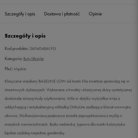
41
26 cm
Powiadom o dostępności
Szczegóły i opis
Dostawa i płatność
Opinie
41,5
26,5 cm
Powiadom o dostępności
Szczegóły i opis
42,5
27,5 cm
Powiadom o dostępności
Kod produktu:
260404861FG
43
28 cm
Powiadom o dostępności
Kategoria:
Buty lifestyle
Płeć:
Męskie
44,5
29 cm
Powiadom o dostępności
Klasyczne sneakery BASELINE LOW od marki Fila świetnie sprawdzą się w
45
29,5 cm
Powiadom o dostępności
streetowych stylizacjach. Wykonane z trwałej i elastycznej skóry syntetycznej
doskonale zniosą trudy użytkowania. Miła w dotyku wyściółka wraz z
oddychającą i antybakteryjną wkładką OrthoLite zadbają o klimat wewnątrz
obuwia. Wulkanizowana podeszwa została zaprojektowana z myślą o
miejskich nawierzchniach. Biało niebieska, typowa dla marki kolorystyka
będzie ozdobą niejednej garderoby.