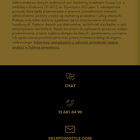
Administratorem danych osobowych jest Marketing Investment Group S.A. z
Buty męskie 41
Buty męskie 42
siedzibą w Krakowie (31-871), os. Dywizjonu 303 paw. 1, udostępnione
powyżej dane będą przetwarzane w prawnie uzasadnionym interesie
Buty męskie 43
Buty męskie 44
administratora, za który uważa się marketing produktów i usług własnych.
Buty męskie 45
Buty męskie 46
Podając swój adres mailowy zgadzasz się na otrzymywanie informacji
handlowych. Podanie danych jest dobrowolne, aczkolwiek niezbędne w celu
otrzymywania newslettera. Każdy ma prawo do zgłoszenia sprzeciwu wobec
przetwarzania, a także żądania dostępu do danych, sprostowania, usunięcia
lub ograniczenia przetwarzania oraz prawo wniesienia skargi do organu
nadzorczego.
Pełną treść oświadczenia o ochronie prywatności można
znaleźć w Polityce prywatności.
CHAT
12 681 84 90
SKLEP@50STYLE.COM