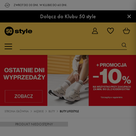
ZWROT DO 30 DNI. W KLUBIE DO 60 DNI.
×
Dołącz do Klubu 50 style
STRONA GŁÓWNA
MĘSKIE
BUTY
BUTY LIFESTYLE
PRODUKT NIEDOSTĘPNY