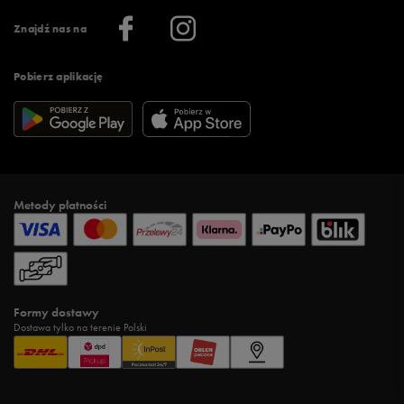
Informacje o firmie
Więcej regulaminów >
Znajdź nas na
Pobierz aplikację
Metody płatności
Formy dostawy
Dostawa tylko na terenie Polski