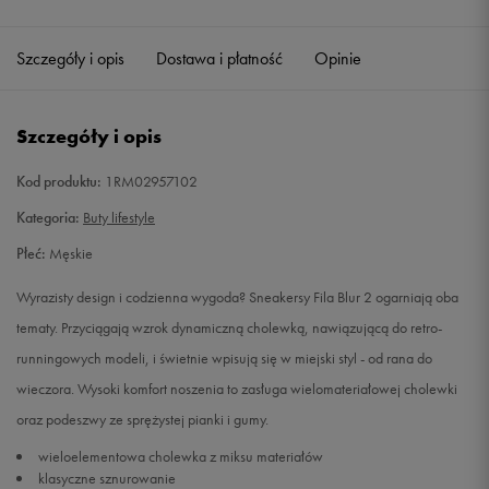
Szczegóły i opis
Dostawa i płatność
Opinie
Szczegóły i opis
Kod produktu:
1RM02957102
Kategoria:
Buty lifestyle
Płeć:
Męskie
Wyrazisty design i codzienna wygoda? Sneakersy Fila Blur 2 ogarniają oba
tematy. Przyciągają wzrok dynamiczną cholewką, nawiązującą do retro-
runningowych modeli, i świetnie wpisują się w miejski styl - od rana do
wieczora. Wysoki komfort noszenia to zasługa wielomateriałowej cholewki
oraz podeszwy ze sprężystej pianki i gumy.
wieloelementowa cholewka z miksu materiałów
klasyczne sznurowanie