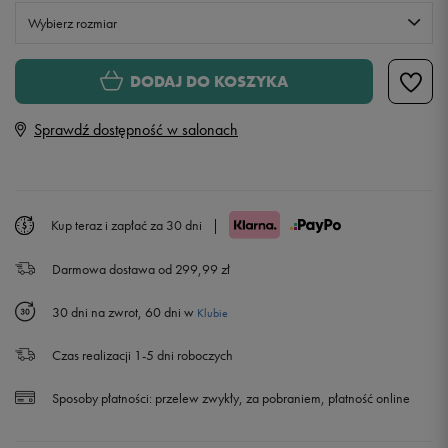
Wybierz rozmiar
Rozmiary EU
Rozmiary US
DODAJ DO KOSZYKA
40
25,5 cm
Powiadom o dostępności
Sprawdź dostępność w salonach
41,5
26,5 cm
Powiadom o dostępności
42,5
27,5 cm
Powiadom o dostępności
Kup teraz i zapłać za 30 dni
|
Darmowa dostawa od 299,99 zł
43
28 cm
Powiadom o dostępności
30 dni na zwrot, 60 dni w
Klubie
44,5
29 cm
Czas realizacji 1-5 dni roboczych
46
30 cm
Powiadom o dostępności
Sposoby płatności:
przelew zwykły, za pobraniem, płatność online