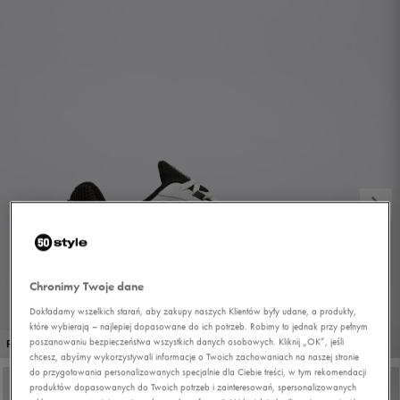
Chronimy Twoje dane
Dokładamy wszelkich starań, aby zakupy naszych Klientów były udane, a produkty,
które wybierają – najlepiej dopasowane do ich potrzeb. Robimy to jednak przy pełnym
1/7
poszanowaniu bezpieczeństwa wszystkich danych osobowych. Kliknij „OK”, jeśli
PROMO: DO -30%
chcesz, abyśmy wykorzystywali informacje o Twoich zachowaniach na naszej stronie
do przygotowania personalizowanych specjalnie dla Ciebie treści, w tym rekomendacji
produktów dopasowanych do Twoich potrzeb i zainteresowań, spersonalizowanych