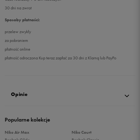
30 dni na zwrot
Sposoby płatności:
przelew zwykły
za pobraniem
płatność online
płatność odroczona Kup teraz zapłać za 30 dni z Klarną lub PayPo
Opinie
5.0
Popularne kolekcje
opinii klientów
27
z całego okresu
Nike Air Max
Nike Court
zebranych i zweryfikowanych przez
Reebok Glide
Reebok Classic