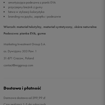
amortyzująca podeszwa z pianki EVA
przyczepny bieżnik z gumy
łatwa w stylizacji kolorystyka
branding na języku, zapiętku i podeszwie
Wierzch: materiał tekstylny, materiał syntetyczny, skóra naturalna
Podeszwa: pianka EVA, guma
Marketing Investment Group S.A.
os. Dywizjonu 303 Paw. 1
31-871 Cracow, Poland
contact@miggroup.com
Dostawa i płatność
Darmowa dostawa od 299,99 zł
Czas realizacji 1-5 dni roboczych