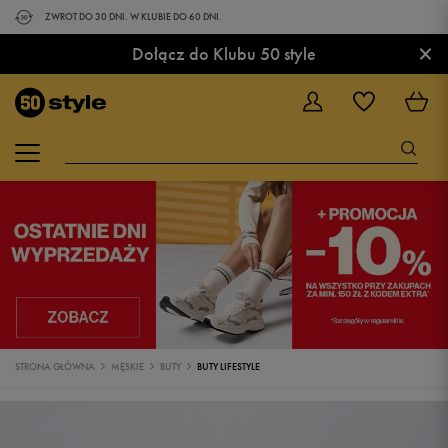
ZWROT DO 30 DNI. W KLUBIE DO 60 DNI.
×
Dołącz do Klubu 50 style
STRONA GŁÓWNA
MĘSKIE
BUTY
BUTY LIFESTYLE