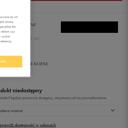
asowane do ich
śli chcesz,
LA CROOKED LOW
ecjalnie dla
 reklam czy
w cookie
0.0
(
0
)
eferencji,
99
zł
z Vat
OK
+ 50 PKT W
KLUBIE 50 STYLE
odukt niedostępny
i artykuł będzie ponownie dostępny, otrzymasz od nas powiadomienie.
bierz rozmiar
prawdź dostępność w salonach
Rozmiary EU
Rozmiary US