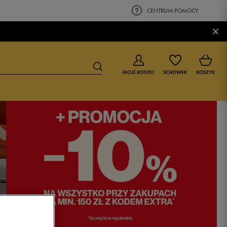
CENTRUM POMOCY
×
MOJE KONTO
SCHOWEK
KOSZYK
BUTY DLA CHŁOPCA
BUTY DLA DZIEWCZYNKI
0-4 lat
0-4 lat
4-8 lat
4-8 lat
9-16 lat
9-16 lat