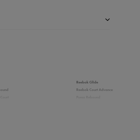
da recenzji
Reebok Glide
bound
Reebok Court Advance
Court
Puma Rebound
adidas Ozelle
Fila Grand Tier