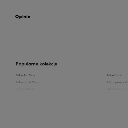
Opinie
Produkt nie posia
Popularne kolekcje
Nike Air Max
Nike Court
Nike Court Vision
Champion Re
adidas Terrex
adidas Grand 
Puma Caven
Vans Filmore
adidas Breaknet
Skechers Uno
Zobacz również