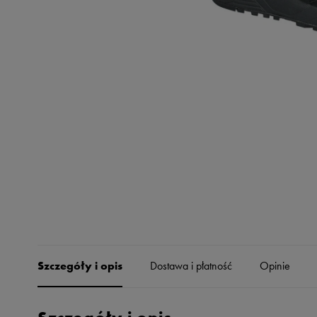
Skechers
Timberland
Umbro
Under Armour
Up8
U.S. Polo ASSN.
Vans
Szczegóły i opis
Dostawa i płatność
Opinie