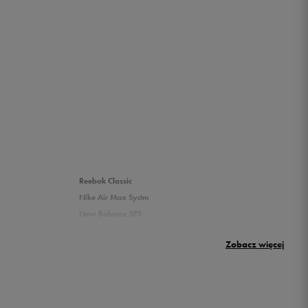
Reebok Classic
Nike Air Max Systm
New Balance 373
Umbro Griffin
Zobacz więcej
New Balance 500