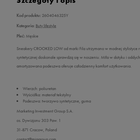
Szczegóły i opis
Kod produktu:
2604046325Y
Kategoria:
Buty lifestyle
Płeć:
Męskie
Sneakery CROOKED LOW od marki Fila utrzymano w modnej stylistyce retr
syntetycznej doskonale sprawdzą się w noszeniu. Miła w dotyku i oddyc
amortyzowana podeszwa oferuje całodzienny komfort użytkowania.
Wierzch: poliuretan
Wyściółka: materiał tekstylny
Podeszwa: tworzywo syntetyczne, guma
Marketing Investment Group S.A.
os. Dywizjonu 303 Paw. 1
31-871 Cracow, Poland
contact@miggroup.com