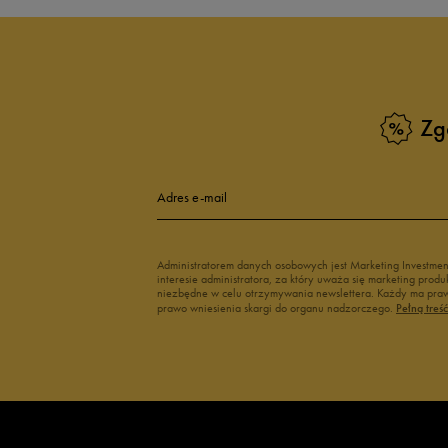
Białe sneakersy męskie
Czarne sneake
Sneakersy zimowe męskie
Sneakersy nisk
Buty Fila męskie
Białe buty męs
Buty czerwone męskie
Buty niebieski
Buty męskie Puma
Buty męskie w
Zg
Buty męskie 43
Buty męskie 4
Adres e-mail
Administratorem danych osobowych jest Marketing Investme
interesie administratora, za który uważa się marketing pro
niezbędne w celu otrzymywania newslettera. Każdy ma prawo
prawo wniesienia skargi do organu nadzorczego.
Pełną treś