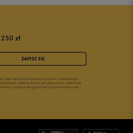
Puma sneakersy męskie
Buty adidas męskie
Buty męskie czarne
Buty męskie Nike
Buty męskie 42
 250 zł
Buty męskie 46
ZAPISZ SIĘ
wyżej dane będą przetwarzane w prawnie uzasadnionym
i handlowych. Podanie danych jest dobrowolne, aczkolwiek
owania, usunięcia lub ograniczenia przetwarzania oraz