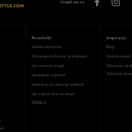
Znajdź nas na
STYLE.COM
Poradniki
Inspiracje
Tabela rozmiarów
Blog
Oznaczenia słowne i piktogramy
Historia marek
Jak zmierzyć stopę?
Stylizacje męsk
Stylizacje dam
Jak dobrać rozmiar?
Jakie buty na siłownię wybrać?
Jak wybrać buty na zimę?
Więcej >
e
yle