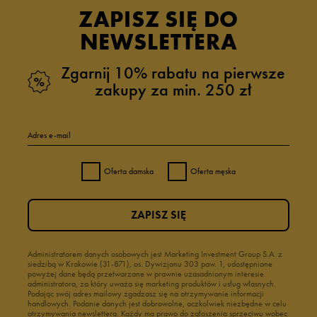
ZAPISZ SIĘ DO
NEWSLETTERA
Zgarnij 10% rabatu na pierwsze
zakupy za min. 250 zł
Adres e-mail
Oferta damska
Oferta męska
ZAPISZ SIĘ
Administratorem danych osobowych jest Marketing Investment Group S.A. z
siedzibą w Krakowie (31-871), os. Dywizjonu 303 paw. 1, udostępnione
powyżej dane będą przetwarzane w prawnie uzasadnionym interesie
administratora, za który uważa się marketing produktów i usług własnych.
Podając swój adres mailowy zgadzasz się na otrzymywanie informacji
handlowych. Podanie danych jest dobrowolne, aczkolwiek niezbędne w celu
otrzymywania newslettera. Każdy ma prawo do zgłoszenia sprzeciwu wobec