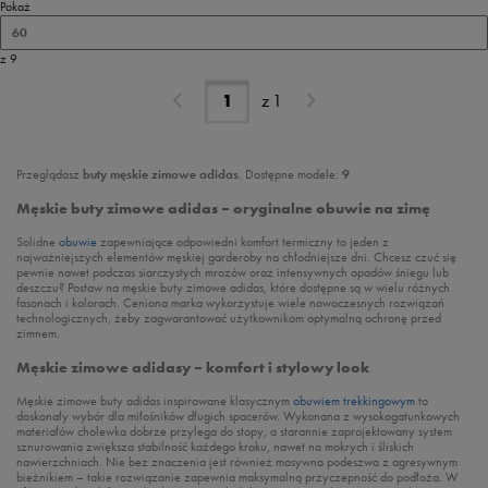
Pokaż
60
z 9
z
1
Przeglądasz
buty męskie zimowe adidas
. Dostępne modele:
9
Męskie buty zimowe adidas – oryginalne obuwie na zimę
Solidne
obuwie
zapewniające odpowiedni komfort termiczny to jeden z
najważniejszych elementów męskiej garderoby na chłodniejsze dni. Chcesz czuć się
pewnie nawet podczas siarczystych mrozów oraz intensywnych opadów śniegu lub
deszczu? Postaw na męskie buty zimowe adidas, które dostępne są w wielu różnych
fasonach i kolorach. Ceniona marka wykorzystuje wiele nowoczesnych rozwiązań
technologicznych, żeby zagwarantować użytkownikom optymalną ochronę przed
zimnem.
Męskie zimowe adidasy – komfort i stylowy look
Męskie zimowe buty adidas inspirowane klasycznym
obuwiem trekkingowym
to
doskonały wybór dla miłośników długich spacerów. Wykonana z wysokogatunkowych
materiałów cholewka dobrze przylega do stopy, a starannie zaprojektowany system
sznurowania zwiększa stabilność każdego kroku, nawet na mokrych i śliskich
nawierzchniach. Nie bez znaczenia jest również masywna podeszwa z agresywnym
bieżnikiem – takie rozwiązanie zapewnia maksymalną przyczepność do podłoża. W