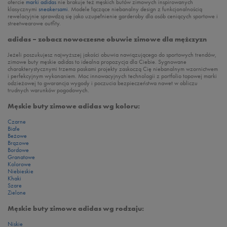
ofercie
marki adidas
nie brakuje też męskich butów zimowych inspirowanych
klasycznymi
sneakersami
. Modele łączące niebanalny design z funkcjonalnością
rewelacyjnie sprawdzą się jako uzupełnienie garderoby dla osób ceniących sportowe i
streetwearowe outfity.
adidas – zobacz nowoczesne obuwie zimowe dla mężczyzn
Jeżeli poszukujesz najwyższej jakości obuwia nawiązującego do sportowych trendów,
zimowe buty męskie adidas to idealna propozycja dla Ciebie. Sygnowane
charakterystycznymi trzema paskami projekty zaskoczą Cię niebanalnym wzornictwem
i perfekcyjnym wykonaniem. Moc innowacyjnych technologii z portfolio topowej marki
odzieżowej to gwarancja wygody i poczucia bezpieczeństwa nawet w obliczu
trudnych warunków pogodowych.
Męskie buty zimowe adidas wg koloru:
Czarne
Białe
Beżowe
Brązowe
Bordowe
Granatowe
Kolorowe
Niebieskie
Khaki
Szare
Zielone
Męskie buty zimowe adidas wg rodzaju:
Niskie