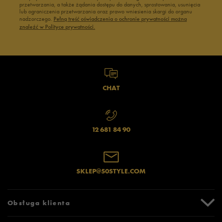
przetwarzania, a także żądania dostępu do danych, sprostowania, usunięcia
lub ograniczenia przetwarzania oraz prawo wniesienia skargi do organu
nadzorczego.
Pełną treść oświadczenia o ochronie prywatności można
znaleźć w Polityce prywatności.
CHAT
12 681 84 90
SKLEP@50STYLE.COM
Obsługa klienta