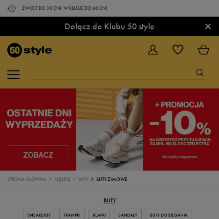
ZWROT DO 30 DNI. W KLUBIE DO 60 DNI.
×
Dołącz do Klubu 50 style
STRONA GŁÓWNA
MĘSKIE
BUTY
BUTY ZIMOWE
BUTY
SNEAKERSY
TRAMPKI
KLAPKI
SANDAŁY
BUTY DO BIEGANIA