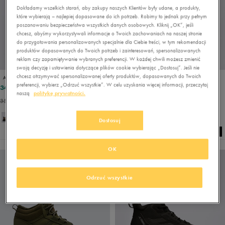
Dokładamy wszelkich starań, aby zakupy naszych Klientów były udane, a produkty,
które wybierają – najlepiej dopasowane do ich potrzeb. Robimy to jednak przy pełnym
poszanowaniu bezpieczeństwa wszystkich danych osobowych. Kliknij „OK”, jeśli
chcesz, abyśmy wykorzystywali informacje o Twoich zachowaniach na naszej stronie
do przygotowania personalizowanych specjalnie dla Ciebie treści, w tym rekomendacji
produktów dopasowanych do Twoich potrzeb i zainteresowań, spersonalizowanych
reklam czy zapamiętywanie wybranych preferencji. W każdej chwili możesz zmienić
swoją decyzję i ustawienia dotyczące plików cookie wybierając „Dostosuj”. Jeśli nie
chcesz otrzymywać spersonalizowanej oferty produktów, dopasowanych do Twoich
ADIDAS TERREX ANYLANDER MID R.RDY
ADIDAS HOOPS 4.0 MID WINTERIZED
preferencji, wybierz „Odrzuć wszystkie”. W celu uzyskania więcej informacji, przeczytaj
349,99 zł
229,99 zł
439,99 zł
329,99 zł
naszą
politykę prywatności.
359,99 zł
- najniższa cena
242,99 zł
- najniższa cena
Dostosuj
OK
Odrzuć wszystkie