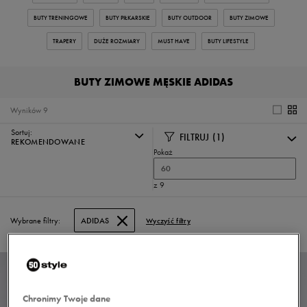
BUTY TRENINGOWE
BUTY PIŁKARSKIE
BUTY OUTDOOR
BUTY ZIMOWE
TRAPERY
DUŻE ROZMIARY
MUST HAVE
BUTY LIFESTYLE
BUTY ZIMOWE MĘSKIE ADIDAS
Wyników
9
Sortuj:
FILTRUJ
(1)
REKOMENDOWANE
Pokaż
60
z 9
Wybrane filtry:
ADIDAS
Wyczyść filtry
Chronimy Twoje dane