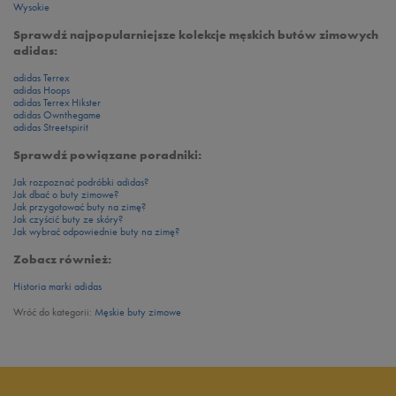
Wysokie
Sprawdź najpopularniejsze kolekcje męskich butów zimowych
adidas:
adidas Terrex
adidas Hoops
adidas Terrex Hikster
adidas Ownthegame
adidas Streetspirit
Sprawdź powiązane poradniki:
Jak rozpoznać podróbki adidas?
Jak dbać o buty zimowe?
Jak przygotować buty na zimę?
Jak czyścić buty ze skóry?
Jak wybrać odpowiednie buty na zimę?
Zobacz również:
Historia marki adidas
Wróć do kategorii:
Męskie buty zimowe