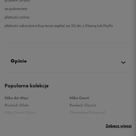
przelew zwykły
za pobraniem
płatność online
płatność odroczona Kup teraz zapłać za 30 dni z Klarną lub PayPo
Opinie
4.9
Popularne kolekcje
opinii klientów
289
z całego okresu
Nike Air Max
Nike Court
zebranych i zweryfikowanych przez
Reebok Glide
Reebok Classic
Nike Court Vision
Champion Rebound
Reebok Court Advance
Nike Air Max Systm
Zobacz więcej
adidas Terrex
adidas Grand Court
Puma Rebound
New Balance 373