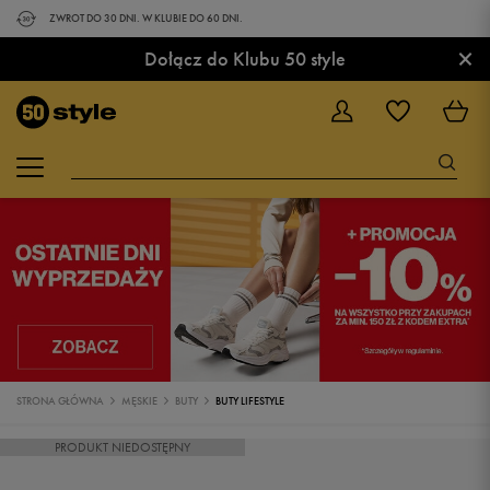
ZWROT DO 30 DNI. W KLUBIE DO 60 DNI.
×
Dołącz do Klubu 50 style
STRONA GŁÓWNA
MĘSKIE
BUTY
BUTY LIFESTYLE
PRODUKT NIEDOSTĘPNY