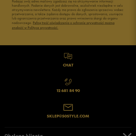
Buty męskie 45
Buty męskie 46
Podając swój adres mailowy zgadzasz się na otrzymywanie informacji
handlowych. Podanie danych jest dobrowolne, aczkolwiek niezbędne w celu
otrzymywania newslettera. Każdy ma prawo do zgłoszenia sprzeciwu wobec
przetwarzania, a także żądania dostępu do danych, sprostowania, usunięcia
lub ograniczenia przetwarzania oraz prawo wniesienia skargi do organu
Jak zbieramy opinie?
nadzorczego.
Pełną treść oświadczenia o ochronie prywatności można
znaleźć w Polityce prywatności.
Opinie klientów
Wyczyść
Szukaj
CHAT
12 681 84 90
SKLEP@50STYLE.COM
Obsługa klienta