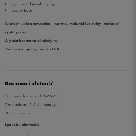
wytrzymały bieżnik z gumy
logo po boku
46,5
30 cm
Powiadom o dostępności
Wierzch: skóra naturalna – zamsz, materiał tekstylny, materiał
47,5
31 cm
Powiadom o dostępności
syntetyczny
Wyściółka: materiał tekstylny
Podeszwa: guma, pianka EVA
Dostawa i płatność
Darmowa dostawa od 299,99 zł
Czas realizacji 1-5 dni roboczych
30 dni na zwrot
Sposoby płatności: