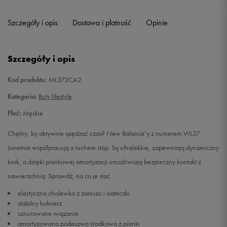
40,5
25,5 cm
Powiadom o dostępności
Szczegóły i opis
Dostawa i płatność
Opinie
41,5
26 cm
Powiadom o dostępności
Szczegóły i opis
42
26,5 cm
Powiadom o dostępności
Kod produktu:
ML373CA2
42,5
27 cm
Powiadom o dostępności
Kategoria:
Buty lifestyle
Płeć:
Męskie
43
27,5 cm
Powiadom o dostępności
Chętny, by aktywnie spędzać czas? New Balance’y z numerem WL37
44
28 cm
Powiadom o dostępności
świetnie współpracują z ruchem stóp. Są ultralekkie, zapewniają dynamiczny
krok, a dzięki piankowej amortyzacji umożliwiają bezpieczny kontakt z
44,5
28,5 cm
Powiadom o dostępności
nawierzchnią. Sprawdź, na co je stać.
elastyczna cholewka z zamszu i siateczki
45
29 cm
Powiadom o dostępności
stabilny kołnierz
sznurowane wiązanie
amortyzowana podeszwa środkowa z pianki
45,5
29,5 cm
Powiadom o dostępności