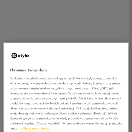
Chronimy Twoje dane
Dokładamy wszelkich starań, aby zakupy naszych Klientów były udane, a produkty,
które wybierają – najlepiej dopasowane do ich potrzeb. Robimy to jednak przy pełnym
poszanowaniu bezpieczeństwa wszystkich danych osobowych. Kliknij „OK”, jeśli
chcesz, abyśmy wykorzystywali informacje o Twoich zachowaniach na naszej stronie
do przygotowania personalizowanych specjalnie dla Ciebie treści, w tym rekomendacji
produktów dopasowanych do Twoich potrzeb i zainteresowań, spersonalizowanych
reklam czy zapamiętywanie wybranych preferencji. W każdej chwili możesz zmienić
1/5
swoją decyzję i ustawienia dotyczące plików cookie wybierając „Dostosuj”. Jeśli nie
chcesz otrzymywać spersonalizowanej oferty produktów, dopasowanych do Twoich
preferencji, wybierz „Odrzuć wszystkie”. W celu uzyskania więcej informacji, przeczytaj
naszą
politykę prywatności.