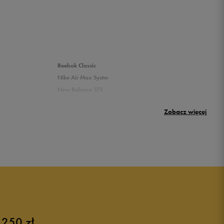
Reebok Classic
Nike Air Max Systm
New Balance 373
Umbro Griffin
Zobacz więcej
New Balance 500
Puma sneakersy męskie
Buty adidas męskie
Buty męskie czarne
Buty męskie Nike
Buty męskie 42
 250 zł
Buty męskie 46