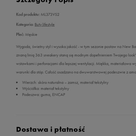
Kod produktu:
ML373VS2
Kategoria:
Buty lifestyle
Płeć:
Męskie
Wygoda, świetny styl i wysoka jakość - w tym sezonie postaw na New Bal
znaną linią 363 sneakery staną się modnym dopełnieniem Twojego look'
wstawkami i perforacjami dla lepszej wentylacji. Miękka, materiałowa 
warunki dla stóp. Całość osadzano na dwuwarstwowej podeszwie z amor
Wierzch: skóra naturalna – zamsz, materiał tekstylny
Wyściółka: materiał tekstylny
Podeszwa: guma, ENCAP
Dostawa i płatność