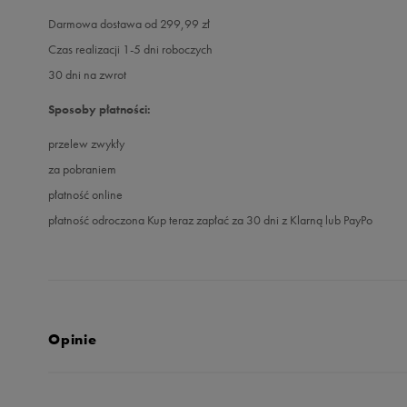
Darmowa dostawa od 299,99 zł
Czas realizacji 1-5 dni roboczych
30 dni na zwrot
Sposoby płatności:
przelew zwykły
za pobraniem
płatność online
płatność odroczona Kup teraz zapłać za 30 dni z Klarną lub PayPo
Opinie