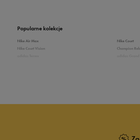
Produkt nie posia
Popularne kolekcje
Nike Air Max
Nike Court
Nike Court Vision
Champion Re
adidas Terrex
adidas Grand 
Puma Caven
Vans Filmore
adidas Breaknet
Skechers Uno
Zobacz również
Białe sneakersy męskie
Czarne sneake
Sneakersy zimowe męskie
Sneakersy nisk
Buty Fila męskie
Białe buty męs
Buty czerwone męskie
Buty niebieski
Buty męskie Puma
Buty męskie w
Zg
Buty męskie 43
Buty męskie 4