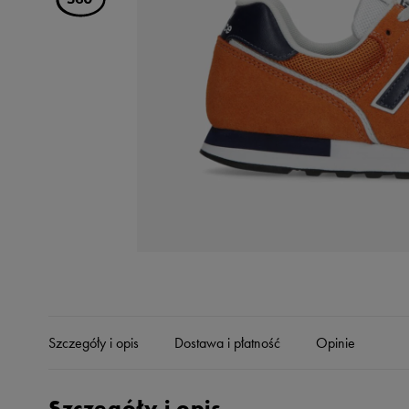
Skechers
Timberland
Umbro
Under Armour
Up8
U.S. Polo ASSN.
Vans
Szczegóły i opis
Dostawa i płatność
Opinie
Szczegóły i opis