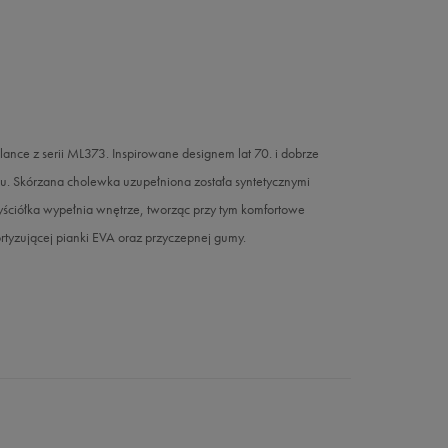
ance z serii ML373. Inspirowane designem lat 70. i dobrze
u. Skórzana cholewka uzupełniona została syntetycznymi
wyściółka wypełnia wnętrze, tworząc przy tym komfortowe
tyzującej pianki EVA oraz przyczepnej gumy.