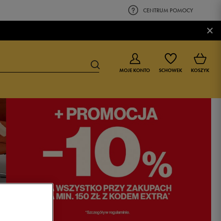
CENTRUM POMOCY
×
MOJE KONTO
SCHOWEK
KOSZYK
BUTY DLA CHŁOPCA
BUTY DLA DZIEWCZYNKI
0-4 lat
0-4 lat
4-8 lat
4-8 lat
9-16 lat
9-16 lat