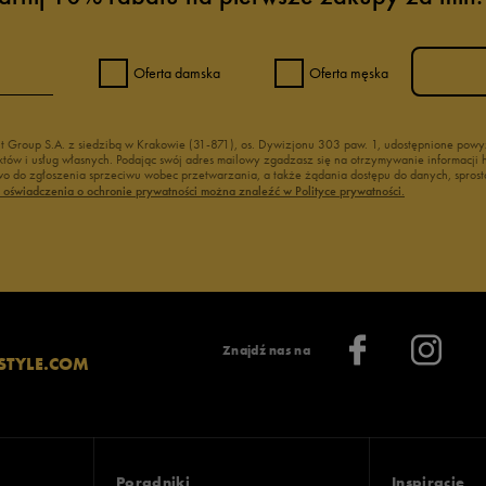
Oferta damska
Oferta męska
nt Group S.A. z siedzibą w Krakowie (31-871), os. Dywizjonu 303 paw. 1, udostępnione po
duktów i usług własnych. Podając swój adres mailowy zgadzasz się na otrzymywanie informacj
 do zgłoszenia sprzeciwu wobec przetwarzania, a także żądania dostępu do danych, sprost
ć oświadczenia o ochronie prywatności można znaleźć w Polityce prywatności.
Znajdź nas na
STYLE.COM
Poradniki
Inspiracje