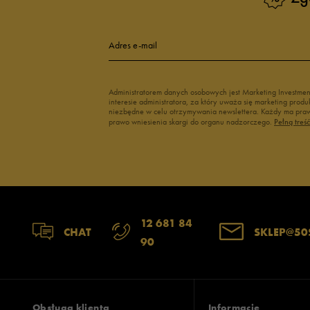
Adres e-mail
Administratorem danych osobowych jest Marketing Investme
interesie administratora, za który uważa się marketing pro
niezbędne w celu otrzymywania newslettera. Każdy ma prawo
prawo wniesienia skargi do organu nadzorczego.
Pełną treś
12 681 84
CHAT
SKLEP@50
90
Obsługa klienta
Informacje