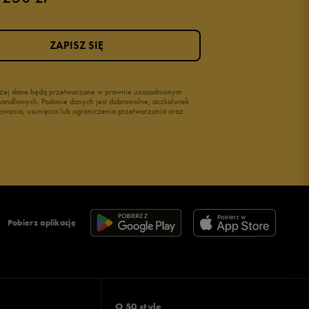
ZAPISZ SIĘ
wyżej dane będą przetwarzane w prawnie uzasadnionym
i handlowych. Podanie danych jest dobrowolne, aczkolwiek
owania, usunięcia lub ograniczenia przetwarzania oraz
Pobierz aplikację
O 50 style