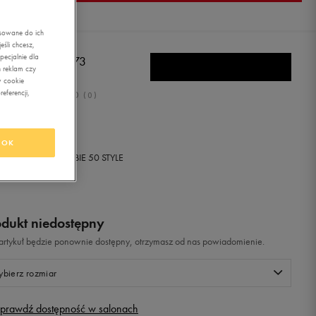
asowane do ich
śli chcesz,
ecjalnie dla
W BALANCE 373
 reklam czy
w cookie
eferencji,
0.0
(
0
)
9,99
zł
z Vat
OK
+ 650 PKT W
KLUBIE 50 STYLE
odukt niedostępny
i artykuł będzie ponownie dostępny, otrzymasz od nas powiadomienie.
bierz rozmiar
prawdź dostępność w salonach
Rozmiary EU
Rozmiary US