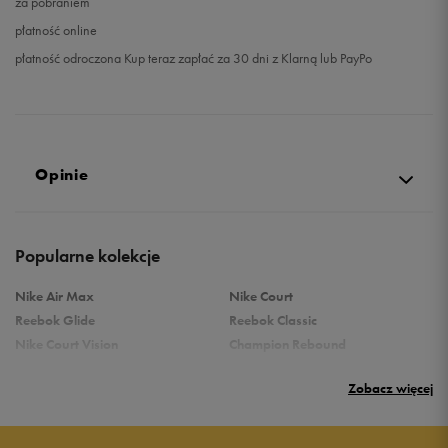
za pobraniem
płatność online
płatność odroczona Kup teraz zapłać za 30 dni z Klarną lub PayPo
Opinie
5.0
Popularne kolekcje
opinii klientów
262
z całego okresu
Nike Air Max
Nike Court
zebranych i zweryfikowanych przez
Reebok Glide
Reebok Classic
Nike Court Vision
Champion Rebound
Reebok Court Advance
Nike Air Max Systm
Zobacz więcej
adidas Terrex
adidas Grand Court
Puma Rebound
New Balance 373
5
97%
Puma Caven
Vans Filmore