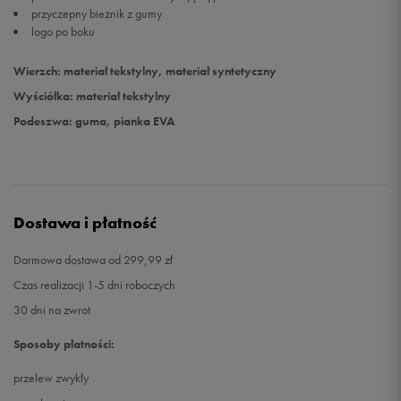
przyczepny bieżnik z gumy
logo po boku
45,5
29,5 cm
Powiadom o dostępności
Wierzch: materiał tekstylny, materiał syntetyczny
46,5
30 cm
Powiadom o dostępności
Wyściółka: materiał tekstylny
Podeszwa: guma, pianka EVA
47,5
31 cm
Powiadom o dostępności
Dostawa i płatność
Darmowa dostawa od 299,99 zł
Czas realizacji 1-5 dni roboczych
30 dni na zwrot
Sposoby płatności:
przelew zwykły