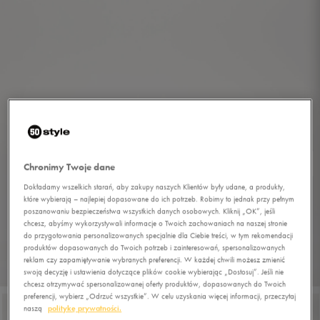
Chronimy Twoje dane
Dokładamy wszelkich starań, aby zakupy naszych Klientów były udane, a produkty,
które wybierają – najlepiej dopasowane do ich potrzeb. Robimy to jednak przy pełnym
poszanowaniu bezpieczeństwa wszystkich danych osobowych. Kliknij „OK”, jeśli
chcesz, abyśmy wykorzystywali informacje o Twoich zachowaniach na naszej stronie
do przygotowania personalizowanych specjalnie dla Ciebie treści, w tym rekomendacji
produktów dopasowanych do Twoich potrzeb i zainteresowań, spersonalizowanych
reklam czy zapamiętywanie wybranych preferencji. W każdej chwili możesz zmienić
1/7
swoją decyzję i ustawienia dotyczące plików cookie wybierając „Dostosuj”. Jeśli nie
chcesz otrzymywać spersonalizowanej oferty produktów, dopasowanych do Twoich
preferencji, wybierz „Odrzuć wszystkie”. W celu uzyskania więcej informacji, przeczytaj
naszą
politykę prywatności.