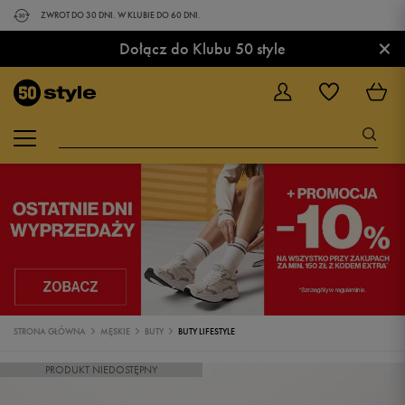
ZWROT DO 30 DNI. W KLUBIE DO 60 DNI.
×
Dołącz do Klubu 50 style
STRONA GŁÓWNA
MĘSKIE
BUTY
BUTY LIFESTYLE
PRODUKT NIEDOSTĘPNY