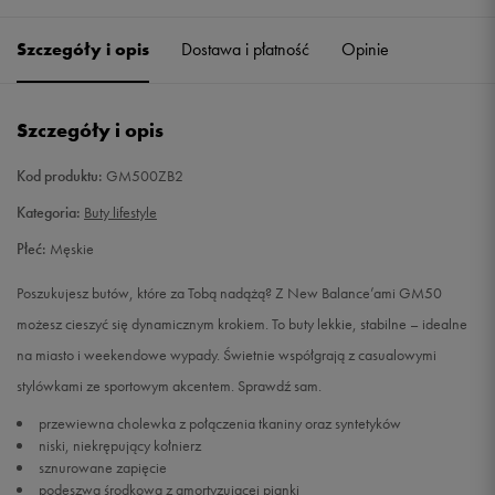
40
25 cm
Powiadom o dostępności
Szczegóły i opis
Dostawa i płatność
Opinie
40,5
25,5 cm
Powiadom o dostępności
Szczegóły i opis
41,5
26 cm
Powiadom o dostępności
Kod produktu:
GM500ZB2
42
26,5 cm
Powiadom o dostępności
Kategoria:
Buty lifestyle
Płeć:
Męskie
42,5
27 cm
Powiadom o dostępności
Poszukujesz butów, które za Tobą nadążą? Z New Balance’ami GM50
43
27,5 cm
Powiadom o dostępności
możesz cieszyć się dynamicznym krokiem. To buty lekkie, stabilne – idealne
na miasto i weekendowe wypady. Świetnie współgrają z casualowymi
44
28 cm
Powiadom o dostępności
stylówkami ze sportowym akcentem. Sprawdź sam.
przewiewna cholewka z połączenia tkaniny oraz syntetyków
44,5
28,5 cm
Powiadom o dostępności
niski, niekrępujący kołnierz
sznurowane zapięcie
45
29 cm
Powiadom o dostępności
podeszwa środkowa z amortyzującej pianki