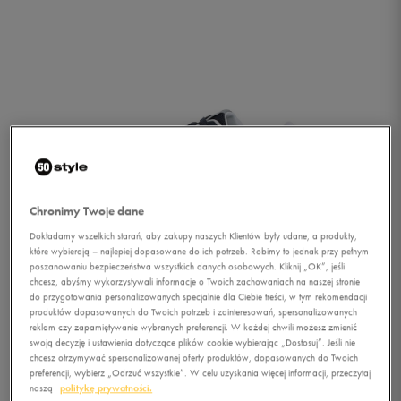
Chronimy Twoje dane
Dokładamy wszelkich starań, aby zakupy naszych Klientów były udane, a produkty,
które wybierają – najlepiej dopasowane do ich potrzeb. Robimy to jednak przy pełnym
poszanowaniu bezpieczeństwa wszystkich danych osobowych. Kliknij „OK”, jeśli
chcesz, abyśmy wykorzystywali informacje o Twoich zachowaniach na naszej stronie
do przygotowania personalizowanych specjalnie dla Ciebie treści, w tym rekomendacji
produktów dopasowanych do Twoich potrzeb i zainteresowań, spersonalizowanych
reklam czy zapamiętywanie wybranych preferencji. W każdej chwili możesz zmienić
1/3
swoją decyzję i ustawienia dotyczące plików cookie wybierając „Dostosuj”. Jeśli nie
chcesz otrzymywać spersonalizowanej oferty produktów, dopasowanych do Twoich
preferencji, wybierz „Odrzuć wszystkie”. W celu uzyskania więcej informacji, przeczytaj
naszą
politykę prywatności.