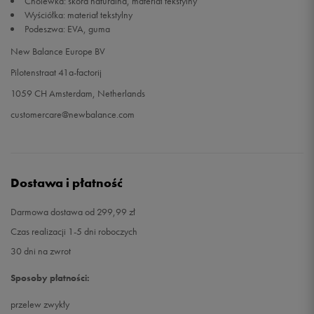
Cholewka: skóra naturalna, materiał tekstylny
Wyściółka: materiał tekstylny
Podeszwa: EVA, guma
New Balance Europe BV
Pilotenstraat 41a-factorij
1059 CH Amsterdam, Netherlands
customercare@newbalance.com
Dostawa i płatność
Darmowa dostawa od 299,99 zł
Czas realizacji 1-5 dni roboczych
30 dni na zwrot
Sposoby płatności:
przelew zwykły