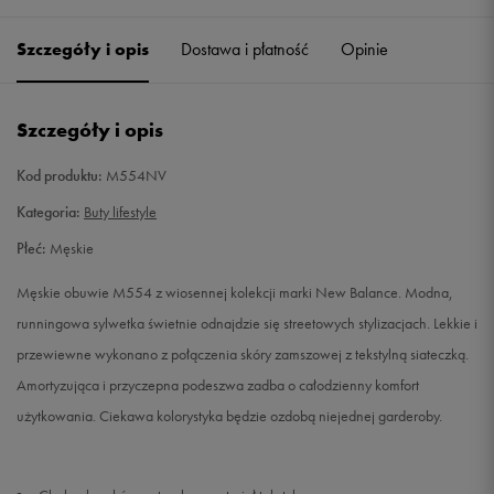
41,5
26 cm
Powiadom o dostępności
Szczegóły i opis
Dostawa i płatność
Opinie
42
26,5 cm
Powiadom o dostępności
Szczegóły i opis
42,5
27 cm
Powiadom o dostępności
Kod produktu:
M554NV
43
27,5 cm
Powiadom o dostępności
Kategoria:
Buty lifestyle
Płeć:
Męskie
44
28 cm
Powiadom o dostępności
Męskie obuwie M554 z wiosennej kolekcji marki New Balance. Modna,
44,5
28,5 cm
Powiadom o dostępności
runningowa sylwetka świetnie odnajdzie się streetowych stylizacjach. Lekkie i
przewiewne wykonano z połączenia skóry zamszowej z tekstylną siateczką.
45
29 cm
Powiadom o dostępności
Amortyzująca i przyczepna podeszwa zadba o całodzienny komfort
użytkowania. Ciekawa kolorystyka będzie ozdobą niejednej garderoby.
45,5
29,5 cm
Powiadom o dostępności
46,5
30 cm
Powiadom o dostępności