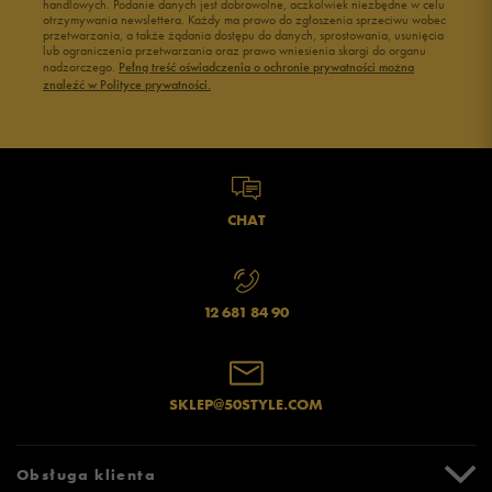
handlowych. Podanie danych jest dobrowolne, aczkolwiek niezbędne w celu
otrzymywania newslettera. Każdy ma prawo do zgłoszenia sprzeciwu wobec
przetwarzania, a także żądania dostępu do danych, sprostowania, usunięcia
lub ograniczenia przetwarzania oraz prawo wniesienia skargi do organu
nadzorczego.
Pełną treść oświadczenia o ochronie prywatności można
znaleźć w Polityce prywatności.
CHAT
12 681 84 90
SKLEP@50STYLE.COM
Obsługa klienta