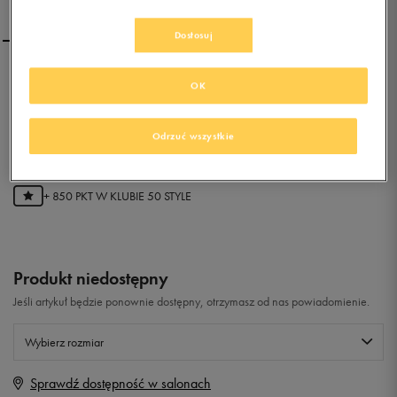
Dostosuj
NEW BALANCE M554NV
OK
Odrzuć wszystkie
0.0
(
0
)
169,99
zł
z Vat
+ 850 PKT W
KLUBIE 50 STYLE
Produkt niedostępny
Jeśli artykuł będzie ponownie dostępny, otrzymasz od nas powiadomienie.
Wybierz rozmiar
Sprawdź dostępność w salonach
Rozmiary EU
Rozmiary US