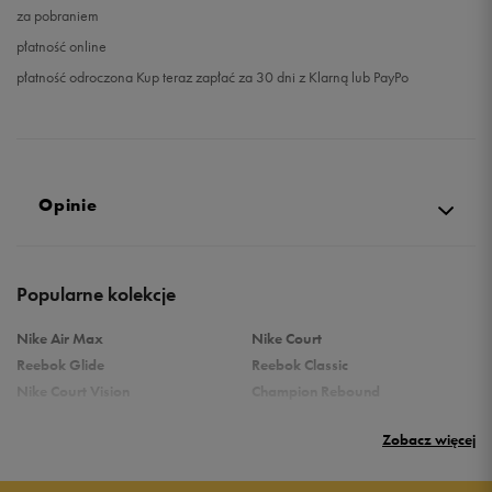
za pobraniem
płatność online
płatność odroczona Kup teraz zapłać za 30 dni z Klarną lub PayPo
Opinie
Produkt nie posiada recenzji
Popularne kolekcje
Nike Air Max
Nike Court
Reebok Glide
Reebok Classic
Nike Court Vision
Champion Rebound
Reebok Court Advance
Nike Air Max Systm
Zobacz więcej
adidas Terrex
adidas Grand Court
Puma Rebound
New Balance 373