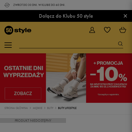
ZWROT DO 30 DNI. W KLUBIE DO 60 DNI.
×
Dołącz do Klubu 50 style
STRONA GŁÓWNA
MĘSKIE
BUTY
BUTY LIFESTYLE
PRODUKT NIEDOSTĘPNY