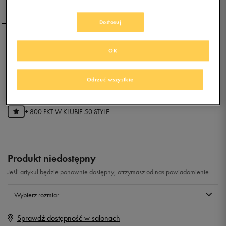
Dostosuj
NEW BALANCE
OK
ML360GW
0.0
Odrzuć wszystkie
(
0
)
159,99
zł
z Vat
+ 800 PKT W
KLUBIE 50 STYLE
Produkt niedostępny
Jeśli artykuł będzie ponownie dostępny, otrzymasz od nas powiadomienie.
Wybierz rozmiar
Sprawdź dostępność w salonach
Rozmiary EU
Rozmiary US