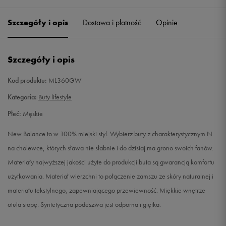
41,5
26 cm
Powiadom o dostępności
Szczegóły i opis
Dostawa i płatność
Opinie
42
26,5 cm
Powiadom o dostępności
Szczegóły i opis
42,5
27 cm
Powiadom o dostępności
Kod produktu:
ML360GW
43
27,5 cm
Powiadom o dostępności
Kategoria:
Buty lifestyle
Płeć:
Męskie
44
28 cm
Powiadom o dostępności
New Balance to w 100% miejski styl. Wybierz buty z charakterystycznym N
44,5
28,5 cm
Powiadom o dostępności
na cholewce, których sława nie słabnie i do dzisiaj ma grono swoich fanów.
Materiały najwyższej jakości użyte do produkcji buta są gwarancją komfortu
45
29 cm
Powiadom o dostępności
użytkowania. Materiał wierzchni to połączenie zamszu ze skóry naturalnej i
materiału tekstylnego, zapewniającego przewiewność. Miękkie wnętrze
45,5
29,5 cm
Powiadom o dostępności
otula stopę. Syntetyczna podeszwa jest odporna i giętka.
46,5
30 cm
Powiadom o dostępności