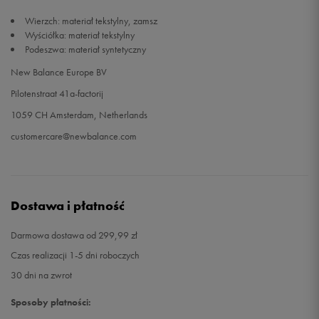
Wierzch: materiał tekstylny, zamsz
47,5
31 cm
Powiadom o dostępności
Wyściółka: materiał tekstylny
Podeszwa: materiał syntetyczny
New Balance Europe BV
Pilotenstraat 41a-factorij
1059 CH Amsterdam, Netherlands
customercare@newbalance.com
Dostawa i płatność
Darmowa dostawa od 299,99 zł
Czas realizacji 1-5 dni roboczych
30 dni na zwrot
Sposoby płatności: