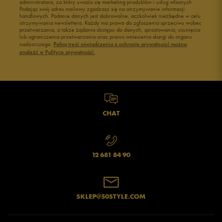
administratora, za który uważa się marketing produktów i usług własnych.
Buty męskie 45
Buty męskie 46
Podając swój adres mailowy zgadzasz się na otrzymywanie informacji
handlowych. Podanie danych jest dobrowolne, aczkolwiek niezbędne w celu
otrzymywania newslettera. Każdy ma prawo do zgłoszenia sprzeciwu wobec
przetwarzania, a także żądania dostępu do danych, sprostowania, usunięcia
lub ograniczenia przetwarzania oraz prawo wniesienia skargi do organu
nadzorczego.
Pełną treść oświadczenia o ochronie prywatności można
znaleźć w Polityce prywatności.
CHAT
12 681 84 90
SKLEP@50STYLE.COM