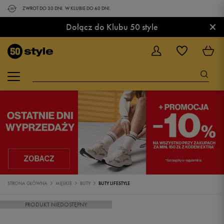
ZWROT DO 30 DNI. W KLUBIE DO 60 DNI.
×
Dołącz do Klubu 50 style
STRONA GŁÓWNA
MĘSKIE
BUTY
BUTY LIFESTYLE
PRODUKT NIEDOSTĘPNY