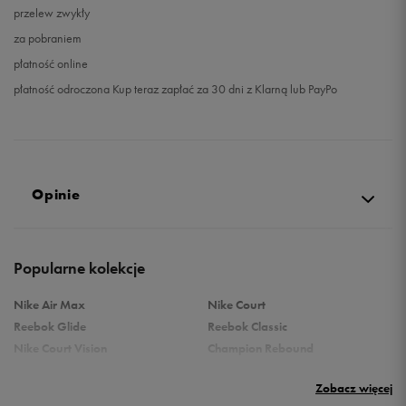
przelew zwykły
za pobraniem
płatność online
płatność odroczona Kup teraz zapłać za 30 dni z Klarną lub PayPo
Opinie
Produkt nie posiada recenzji
Popularne kolekcje
Nike Air Max
Nike Court
Reebok Glide
Reebok Classic
Nike Court Vision
Champion Rebound
Reebok Court Advance
Nike Air Max Systm
Zobacz więcej
adidas Terrex
adidas Grand Court