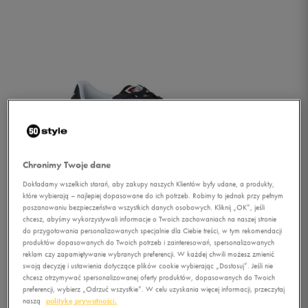
Chronimy Twoje dane
Dokładamy wszelkich starań, aby zakupy naszych Klientów były udane, a produkty,
które wybierają – najlepiej dopasowane do ich potrzeb. Robimy to jednak przy pełnym
poszanowaniu bezpieczeństwa wszystkich danych osobowych. Kliknij „OK”, jeśli
chcesz, abyśmy wykorzystywali informacje o Twoich zachowaniach na naszej stronie
do przygotowania personalizowanych specjalnie dla Ciebie treści, w tym rekomendacji
produktów dopasowanych do Twoich potrzeb i zainteresowań, spersonalizowanych
reklam czy zapamiętywanie wybranych preferencji. W każdej chwili możesz zmienić
1/5
swoją decyzję i ustawienia dotyczące plików cookie wybierając „Dostosuj”. Jeśli nie
chcesz otrzymywać spersonalizowanej oferty produktów, dopasowanych do Twoich
preferencji, wybierz „Odrzuć wszystkie”. W celu uzyskania więcej informacji, przeczytaj
naszą
politykę prywatności.