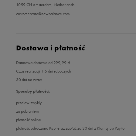
1059 CH Amsterdam, Netherlands
customercare@newbalance.com
Dostawa i płatność
Darmowa dostawa od 299,99 zł
Czas realizacji 1-5 dni roboczych
30 dni na zwrot
Sposoby płatności:
przelew zwykły
za pobraniem
płatność online
płatność odroczona Kup teraz zapłać za 30 dni z Klarną lub PayPo