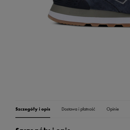
Skechers
Timberland
Umbro
Under Armour
Up8
U.S. Polo ASSN.
Vans
Szczegóły i opis
Dostawa i płatność
Opinie