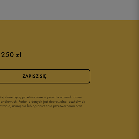
Puma sneakersy męskie
Buty adidas męskie
Buty męskie czarne
Buty męskie Nike
Buty męskie 42
 250 zł
Buty męskie 46
ZAPISZ SIĘ
wyżej dane będą przetwarzane w prawnie uzasadnionym
i handlowych. Podanie danych jest dobrowolne, aczkolwiek
owania, usunięcia lub ograniczenia przetwarzania oraz