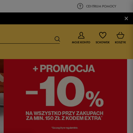
CENTRUM POMOCY
×
MOJE KONTO
SCHOWEK
KOSZYK
BUTY DLA CHŁOPCA
BUTY DLA DZIEWCZYNKI
0-4 lat
0-4 lat
4-8 lat
4-8 lat
9-16 lat
9-16 lat