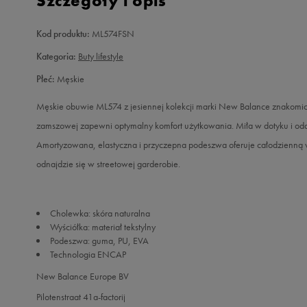
Szczegóły i opis
Kod produktu:
ML574FSN
Kategoria:
Buty lifestyle
Płeć:
Męskie
Męskie obuwie ML574 z jesiennej kolekcji marki New Balance znakomicie
zamszowej zapewni optymalny komfort użytkowania. Miła w dotyku i odd
Amortyzowana, elastyczna i przyczepna podeszwa oferuje całodzienną
odnajdzie się w streetowej garderobie.
Cholewka: skóra naturalna
Wyściółka: materiał tekstylny
Podeszwa: guma, PU, EVA
Technologia ENCAP
New Balance Europe BV
Pilotenstraat 41a-factorij