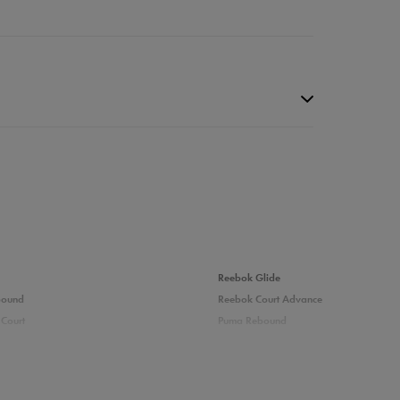
da recenzji
Reebok Glide
bound
Reebok Court Advance
Court
Puma Rebound
adidas Ozelle
Fila Grand Tier