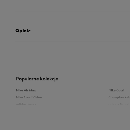
Opinie
Produkt nie posia
Popularne kolekcje
Nike Air Max
Nike Court
Nike Court Vision
Champion Re
adidas Terrex
adidas Grand 
Puma Caven
Vans Filmore
adidas Breaknet
Skechers Uno