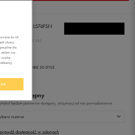
W BALANCE ML574FSN
asowane do ich
0.0
(
0
)
śli chcesz,
ecjalnie dla
9,99
zł
z Vat
 reklam czy
w cookie
eferencji,
+ 1450 PKT W
KLUBIE 50 STYLE
OK
odukt niedostępny
i artykuł będzie ponownie dostępny, otrzymasz od nas powiadomienie.
bierz rozmiar
prawdź dostępność w salonach
Rozmiary EU
Rozmiary US