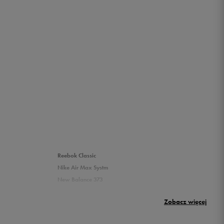
Reebok Classic
Nike Air Max Systm
New Balance 373
Umbro Griffin
Zobacz więcej
New Balance 500