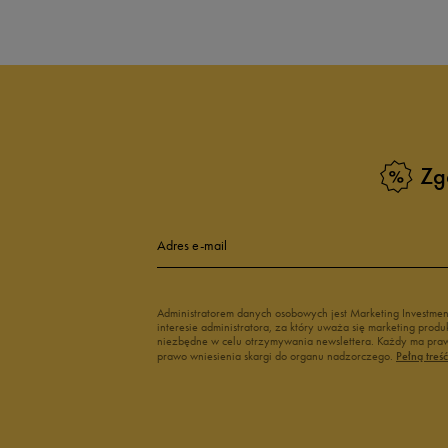
Zobacz również
Białe sneakersy męskie
Czarne sneake
Sneakersy zimowe męskie
Sneakersy nisk
Buty Fila męskie
Białe buty męs
Buty czerwone męskie
Buty niebieski
Buty męskie Puma
Buty męskie w
Zg
Buty męskie 43
Buty męskie 4
Adres e-mail
Administratorem danych osobowych jest Marketing Investme
interesie administratora, za który uważa się marketing pro
niezbędne w celu otrzymywania newslettera. Każdy ma prawo
prawo wniesienia skargi do organu nadzorczego.
Pełną treś