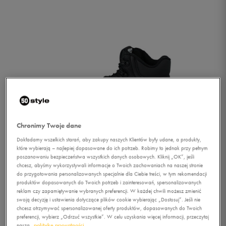
Chronimy Twoje dane
Dokładamy wszelkich starań, aby zakupy naszych Klientów były udane, a produkty,
które wybierają – najlepiej dopasowane do ich potrzeb. Robimy to jednak przy pełnym
poszanowaniu bezpieczeństwa wszystkich danych osobowych. Kliknij „OK”, jeśli
chcesz, abyśmy wykorzystywali informacje o Twoich zachowaniach na naszej stronie
do przygotowania personalizowanych specjalnie dla Ciebie treści, w tym rekomendacji
produktów dopasowanych do Twoich potrzeb i zainteresowań, spersonalizowanych
reklam czy zapamiętywanie wybranych preferencji. W każdej chwili możesz zmienić
1/2
swoją decyzję i ustawienia dotyczące plików cookie wybierając „Dostosuj”. Jeśli nie
chcesz otrzymywać spersonalizowanej oferty produktów, dopasowanych do Twoich
preferencji, wybierz „Odrzuć wszystkie”. W celu uzyskania więcej informacji, przeczytaj
naszą
politykę prywatności.