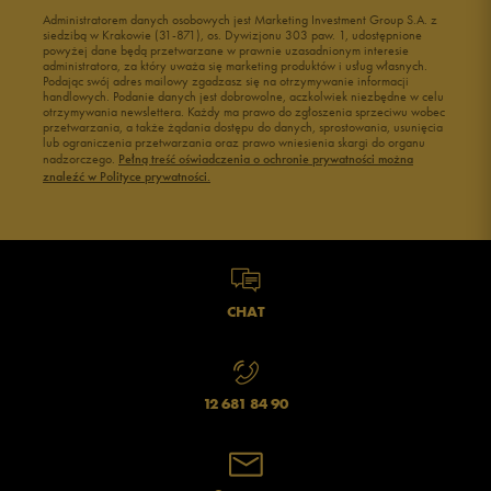
Buty męskie Puma
Buty męskie wysokie
Administratorem danych osobowych jest Marketing Investment Group S.A. z
Buty męskie 41
Buty męskie 42
siedzibą w Krakowie (31-871), os. Dywizjonu 303 paw. 1, udostępnione
powyżej dane będą przetwarzane w prawnie uzasadnionym interesie
Buty męskie 43
Buty męskie 44
administratora, za który uważa się marketing produktów i usług własnych.
Buty męskie 45
Buty męskie 46
Podając swój adres mailowy zgadzasz się na otrzymywanie informacji
handlowych. Podanie danych jest dobrowolne, aczkolwiek niezbędne w celu
otrzymywania newslettera. Każdy ma prawo do zgłoszenia sprzeciwu wobec
przetwarzania, a także żądania dostępu do danych, sprostowania, usunięcia
lub ograniczenia przetwarzania oraz prawo wniesienia skargi do organu
nadzorczego.
Pełną treść oświadczenia o ochronie prywatności można
znaleźć w Polityce prywatności.
CHAT
12 681 84 90