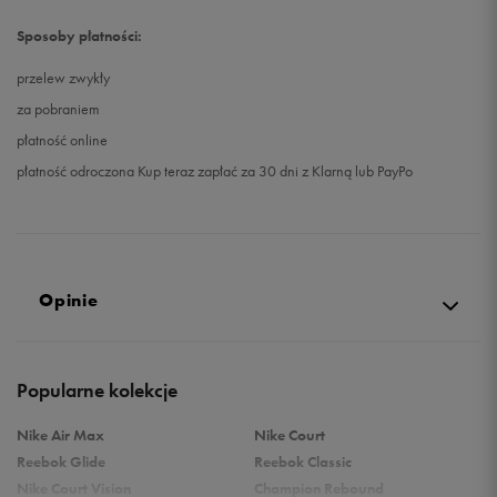
Sposoby płatności:
przelew zwykły
za pobraniem
płatność online
płatność odroczona Kup teraz zapłać za 30 dni z Klarną lub PayPo
Opinie
Produkt nie posiada recenzji
Popularne kolekcje
Nike Air Max
Nike Court
Reebok Glide
Reebok Classic
Nike Court Vision
Champion Rebound