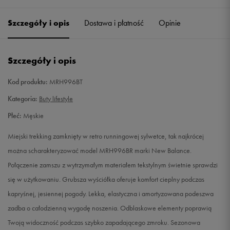
40
25 cm
Powiadom o dostępności
Szczegóły i opis
Dostawa i płatność
Opinie
40,5
25,5 cm
Powiadom o dostępności
Szczegóły i opis
41,5
26 cm
Powiadom o dostępności
Kod produktu:
MRH996BT
42
26,5 cm
Powiadom o dostępności
Kategoria:
Buty lifestyle
Płeć:
Męskie
42,5
27 cm
Powiadom o dostępności
Miejski trekking zamknięty w retro runningowej sylwetce, tak najkrócej
43
27,5 cm
Powiadom o dostępności
można scharakteryzować model MRH996BR marki New Balance.
Połączenie zamszu z wytrzymałym materiałem tekstylnym świetnie sprawdzi
44
28 cm
Powiadom o dostępności
się w użytkowaniu. Grubsza wyściółka oferuje komfort cieplny podczas
kapryśnej, jesiennej pogody. Lekka, elastyczna i amortyzowana podeszwa
44,5
28,5 cm
Powiadom o dostępności
zadba o całodzienną wygodę noszenia. Odblaskowe elementy poprawią
Twoją widoczność podczas szybko zapadającego zmroku. Sezonowa
45
29 cm
Powiadom o dostępności