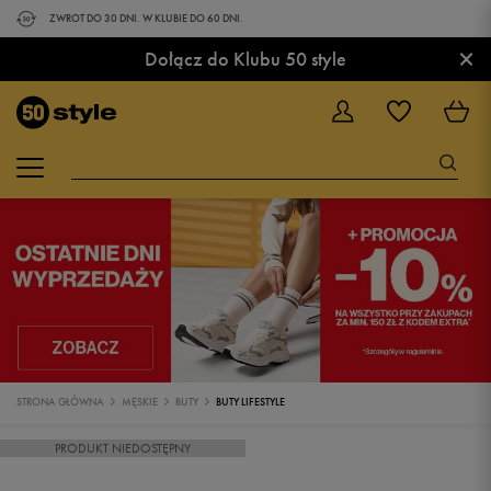
ZWROT DO 30 DNI. W KLUBIE DO 60 DNI.
×
Dołącz do Klubu 50 style
STRONA GŁÓWNA
MĘSKIE
BUTY
BUTY LIFESTYLE
PRODUKT NIEDOSTĘPNY