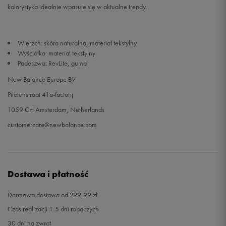
kolorystyka idealnie wpasuje się w aktualne trendy.
45,5
29,5 cm
Powiadom o dostępności
Wierzch: skóra naturalna, materiał tekstylny
46,5
30 cm
Powiadom o dostępności
Wyściółka: materiał tekstylny
Podeszwa: RevLite, guma
47,5
31 cm
Powiadom o dostępności
New Balance Europe BV
Pilotenstraat 41a-factorij
1059 CH Amsterdam, Netherlands
customercare@newbalance.com
Dostawa i płatność
Darmowa dostawa od 299,99 zł
Czas realizacji 1-5 dni roboczych
30 dni na zwrot