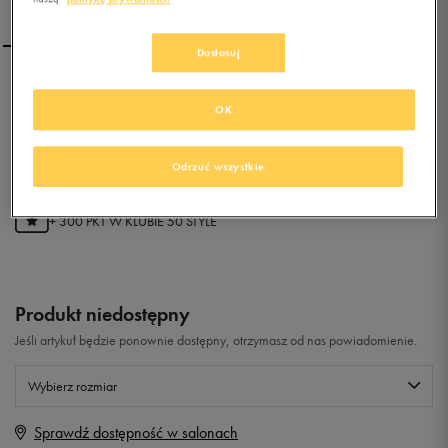
Dostosuj
NEW BALANCE
OK
MRH996BT
0.0
(
0
)
Odrzuć wszystkie
59,99
zł
z Vat
+ 300 PKT W
KLUBIE 50 STYLE
Produkt niedostępny
Jeśli artykuł będzie ponownie dostępny, otrzymasz od nas powiadomienie.
Wybierz rozmiar
Sprawdź dostępność w salonach
Rozmiary EU
Rozmiary US