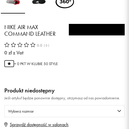
NIKE AIR MAX
COMMAND LEATHER
0.0
(
0
)
0
zł
z Vat
+ 0 PKT W
KLUBIE 50 STYLE
Produkt niedostępny
Jeśli artykuł będzie ponownie dostępny, otrzymasz od nas powiadomienie.
Wybierz rozmiar
Sprawdź dostępność w salonach
Rozmiary EU
Rozmiary US