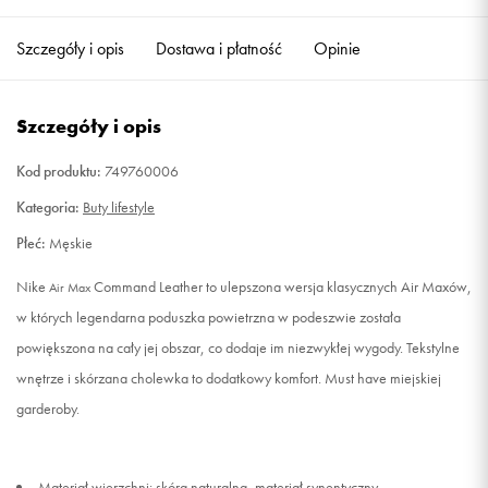
41
26 cm
Powiadom o dostępności
Szczegóły i opis
Dostawa i płatność
Opinie
42
26,5 cm
Powiadom o dostępności
Szczegóły i opis
42,5
27 cm
Powiadom o dostępności
Kod produktu:
749760006
43
27,5 cm
Powiadom o dostępności
Kategoria:
Buty lifestyle
Płeć:
Męskie
44
28 cm
Powiadom o dostępności
Nike
Command Leather to ulepszona wersja klasycznych Air Maxów,
Air Max
44,5
28,5 cm
Powiadom o dostępności
w których legendarna poduszka powietrzna w podeszwie została
powiększona na cały jej obszar, co dodaje im niezwykłej wygody. Tekstylne
45
29 cm
Powiadom o dostępności
wnętrze i skórzana cholewka to dodatkowy komfort. Must have miejskiej
garderoby.
45,5
29,5 cm
Powiadom o dostępności
46
30 cm
Powiadom o dostępności
Materiał wierzchni: skóra naturalna, materiał synentyczny