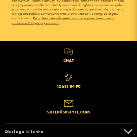
handlowych. Podanie danych jest dobrowolne, aczkolwiek niezbędne w celu
otrzymywania newslettera. Każdy ma prawo do zgłoszenia sprzeciwu wobec
przetwarzania, a także żądania dostępu do danych, sprostowania, usunięcia
lub ograniczenia przetwarzania oraz prawo wniesienia skargi do organu
nadzorczego.
Pełną treść oświadczenia o ochronie prywatności można
znaleźć w Polityce prywatności.
CHAT
12 681 84 90
SKLEP@50STYLE.COM
Obsługa klienta