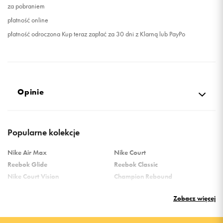
za pobraniem
płatność online
płatność odroczona Kup teraz zapłać za 30 dni z Klarną lub PayPo
Opinie
Produkt nie posiada recenzji
Popularne kolekcje
Nike Air Max
Nike Court
Reebok Glide
Reebok Classic
Nike Court Vision
Champion Rebound
Reebok Court Advance
Nike Air Max Systm
Zobacz więcej
adidas Terrex
adidas Grand Court
Puma Rebound
New Balance 373