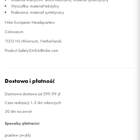
Wyściółka: materiał tekstylny
Podeszwa: materiał syntetyczny
47,5
31 cm
Powiadom o dostępności
Nike European Headquarters
48,5
32 cm
Powiadom o dostępności
Colosseum
11213 NL Hilversum, Netherlands
Product.Safety.EMEA@nike.com
Dostawa i płatność
Darmowa dostawa od 299,99 zł
Czas realizacji 1-5 dni roboczych
30 dni na zwrot
Sposoby płatności:
przelew zwykły