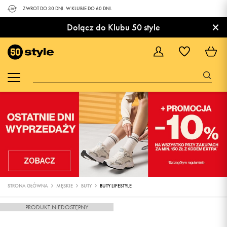
ZWROT DO 30 DNI. W KLUBIE DO 60 DNI.
×
Dołącz do Klubu 50 style
STRONA GŁÓWNA
MĘSKIE
BUTY
BUTY LIFESTYLE
PRODUKT NIEDOSTĘPNY