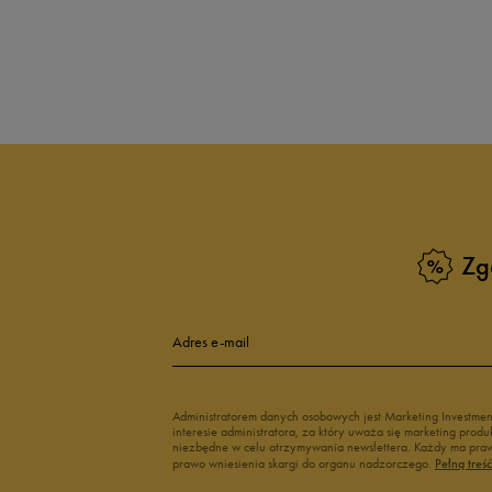
Puma Caven
Vans Filmore
adidas Breaknet
Skechers Uno
Zobacz również
Białe sneakersy męskie
Czarne sneake
Sneakersy zimowe męskie
Sneakersy nisk
Buty Fila męskie
Białe buty męs
Buty czerwone męskie
Buty niebieski
Buty męskie Puma
Buty męskie w
Zg
Buty męskie 43
Buty męskie 4
Adres e-mail
Administratorem danych osobowych jest Marketing Investme
interesie administratora, za który uważa się marketing pro
niezbędne w celu otrzymywania newslettera. Każdy ma prawo
prawo wniesienia skargi do organu nadzorczego.
Pełną treś