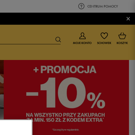
CENTRUM POMOCY
×
MOJE KONTO
SCHOWEK
KOSZYK
BUTY DLA CHŁOPCA
BUTY DLA DZIEWCZYNKI
0-4 lat
0-4 lat
4-8 lat
4-8 lat
9-16 lat
9-16 lat