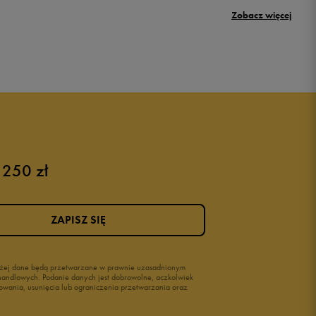
Umbro Griffin
Zobacz więcej
New Balance 500
Puma sneakersy męskie
Buty adidas męskie
Buty męskie czarne
Buty męskie Nike
Buty męskie 42
 250 zł
Buty męskie 46
ZAPISZ SIĘ
wyżej dane będą przetwarzane w prawnie uzasadnionym
i handlowych. Podanie danych jest dobrowolne, aczkolwiek
owania, usunięcia lub ograniczenia przetwarzania oraz