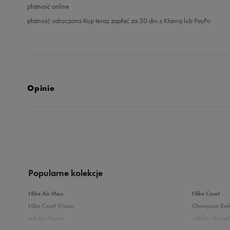
płatność online
płatność odroczona Kup teraz zapłać za 30 dni z Klarną lub PayPo
Opinie
Produkt nie posia
Popularne kolekcje
Nike Air Max
Nike Court
Nike Court Vision
Champion Re
adidas Terrex
adidas Grand 