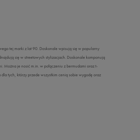
 tej marki z lat 90. Doskonale wpisują się w popularny
e odnajdują się w streetowych stylizacjach. Doskonale komponują
mi. Można je nosić m.in. w połączeniu z bermudami oraz t-
a tych, którzy przede wszystkim cenią sobie wygodę oraz