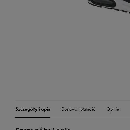
Skechers
Timberland
Umbro
Under Armour
Up8
U.S. Polo ASSN.
Vans
Szczegóły i opis
Dostawa i płatność
Opinie