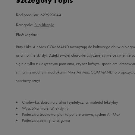
Szczegóły i opis
Kod produktu:
629993044
Kategoria:
Buty lifestyle
Płeć:
Męskie
Buty Nike Air Max COMMAND nawiązują do kultowego obuwia biegowego
ostatnio miejski styl. Dzięki swojej charakterystycznej sylwetce świetni
się nie tylko z klasycznymi jeansami, czy też luźnymi spodniami dresowy
shirtami z modnymi nadrukami. Nike Air Max COMMAND to propozycja dl
sportowy sznyt.
Cholewka: skóra naturalna i syntetyczna, materiał tekstylny
Wyściółka: materiał tekstylny
Podeszwa środkowa: pianka poliuretanowa, system Air Max
Podeszwa zewnętrzna: guma