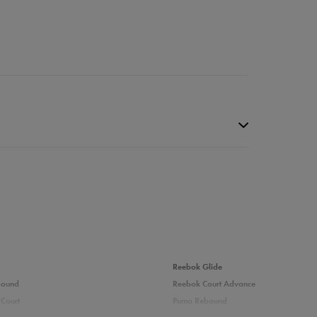
da recenzji
Reebok Glide
bound
Reebok Court Advance
Court
Puma Rebound