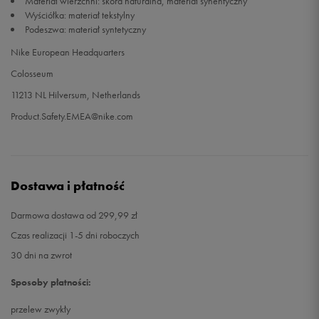
Materiał wierzchni: skóra naturalna, materiał synentyczny
Wyściółka: materiał tekstylny
Podeszwa: materiał syntetyczny
47,5
31 cm
Powiadom o dostępności
Nike European Headquarters
48,5
32 cm
Powiadom o dostępności
Colosseum
11213 NL Hilversum, Netherlands
Product.Safety.EMEA@nike.com
Dostawa i płatność
Darmowa dostawa od 299,99 zł
Czas realizacji 1-5 dni roboczych
30 dni na zwrot
Sposoby płatności:
przelew zwykły