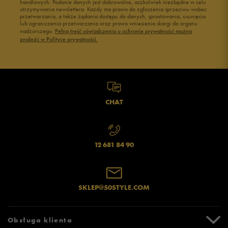
handlowych. Podanie danych jest dobrowolne, aczkolwiek niezbędne w celu
otrzymywania newslettera. Każdy ma prawo do zgłoszenia sprzeciwu wobec
przetwarzania, a także żądania dostępu do danych, sprostowania, usunięcia
lub ograniczenia przetwarzania oraz prawo wniesienia skargi do organu
nadzorczego.
Pełną treść oświadczenia o ochronie prywatności można
znaleźć w Polityce prywatności.
CHAT
12 681 84 90
SKLEP@50STYLE.COM
Obsługa klienta