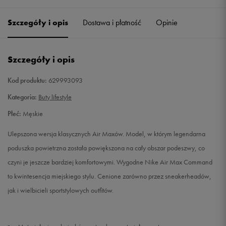
41
26 cm
Powiadom o dostępności
Szczegóły i opis
Dostawa i płatność
Opinie
42
26,5 cm
Powiadom o dostępności
Szczegóły i opis
42,5
27 cm
Powiadom o dostępności
Kod produktu:
629993093
43
27,5 cm
Powiadom o dostępności
Kategoria:
Buty lifestyle
Płeć:
Męskie
44
28 cm
Powiadom o dostępności
Ulepszona wersja klasycznych Air Maxów. Model, w którym legendarna
44,5
28,5 cm
Powiadom o dostępności
poduszka powietrzna została powiększona na cały obszar podeszwy, co
czyni je jeszcze bardziej komfortowymi. Wygodne Nike Air Max Command
45
29 cm
Powiadom o dostępności
to kwintesencja miejskiego stylu. Cenione zarówno przez sneakerheadów,
jak i wielbicieli sportstylowych outfitów.
45,5
29,5 cm
Powiadom o dostępności
46
30 cm
Powiadom o dostępności