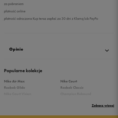
za pobraniem
płatność online
płatność odroczona Kup teraz zapłać za 30 dni z Klarną lub PayPo
Opinie
Produkt nie posiada recenzji
Popularne kolekcje
Nike Air Max
Nike Court
Reebok Glide
Reebok Classic
Nike Court Vision
Champion Rebound
Reebok Court Advance
Nike Air Max Systm
Zobacz więcej
adidas Terrex
adidas Grand Court
Puma Rebound
New Balance 373