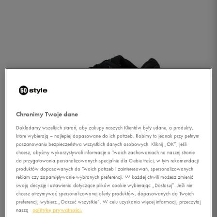
Chronimy Twoje dane
Dokładamy wszelkich starań, aby zakupy naszych Klientów były udane, a produkty,
które wybierają – najlepiej dopasowane do ich potrzeb. Robimy to jednak przy pełnym
poszanowaniu bezpieczeństwa wszystkich danych osobowych. Kliknij „OK”, jeśli
chcesz, abyśmy wykorzystywali informacje o Twoich zachowaniach na naszej stronie
do przygotowania personalizowanych specjalnie dla Ciebie treści, w tym rekomendacji
produktów dopasowanych do Twoich potrzeb i zainteresowań, spersonalizowanych
reklam czy zapamiętywanie wybranych preferencji. W każdej chwili możesz zmienić
1/3
swoją decyzję i ustawienia dotyczące plików cookie wybierając „Dostosuj”. Jeśli nie
chcesz otrzymywać spersonalizowanej oferty produktów, dopasowanych do Twoich
preferencji, wybierz „Odrzuć wszystkie”. W celu uzyskania więcej informacji, przeczytaj
naszą
politykę prywatności.