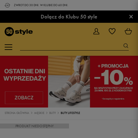
ZWROT DO 30 DNI. W KLUBIE DO 60 DNI.
×
Dołącz do Klubu 50 style
STRONA GŁÓWNA
MĘSKIE
BUTY
BUTY LIFESTYLE
PRODUKT NIEDOSTĘPNY