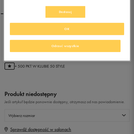
Dostosuj
NIKE AIR MAX
OK
COMMAND
Odrzuć wszystkie
0.0
(
0
)
99,99
zł
z Vat
+ 500 PKT W
KLUBIE 50 STYLE
Produkt niedostępny
Jeśli artykuł będzie ponownie dostępny, otrzymasz od nas powiadomienie.
Wybierz rozmiar
Sprawdź dostępność w salonach
Rozmiary EU
Rozmiary US