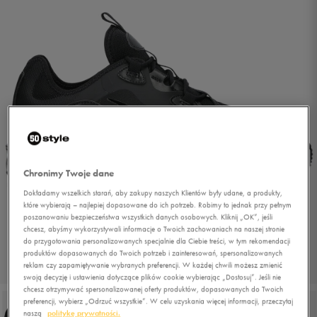
Chronimy Twoje dane
Dokładamy wszelkich starań, aby zakupy naszych Klientów były udane, a produkty,
które wybierają – najlepiej dopasowane do ich potrzeb. Robimy to jednak przy pełnym
poszanowaniu bezpieczeństwa wszystkich danych osobowych. Kliknij „OK”, jeśli
chcesz, abyśmy wykorzystywali informacje o Twoich zachowaniach na naszej stronie
do przygotowania personalizowanych specjalnie dla Ciebie treści, w tym rekomendacji
produktów dopasowanych do Twoich potrzeb i zainteresowań, spersonalizowanych
reklam czy zapamiętywanie wybranych preferencji. W każdej chwili możesz zmienić
1/6
swoją decyzję i ustawienia dotyczące plików cookie wybierając „Dostosuj”. Jeśli nie
chcesz otrzymywać spersonalizowanej oferty produktów, dopasowanych do Twoich
preferencji, wybierz „Odrzuć wszystkie”. W celu uzyskania więcej informacji, przeczytaj
naszą
politykę prywatności.