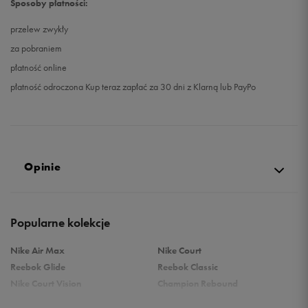
Sposoby płatności:
przelew zwykły
za pobraniem
płatność online
płatność odroczona Kup teraz zapłać za 30 dni z Klarną lub PayPo
Opinie
Produkt nie posiada recenzji
Popularne kolekcje
Nike Air Max
Nike Court
Reebok Glide
Reebok Classic
Nike Court Vision
Champion Rebound
Reebok Court Advance
Nike Air Max Systm