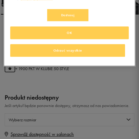
Dostosuj
NIKE AIR MAX INFINITY 2
OK
0.0
(
0
)
Odrzuć wszystkie
379,99
zł
z Vat
+ 1900 PKT W
KLUBIE 50 STYLE
Produkt niedostępny
Jeśli artykuł będzie ponownie dostępny, otrzymasz od nas powiadomienie.
Wybierz rozmiar
Sprawdź dostępność w salonach
Rozmiary EU
Rozmiary US