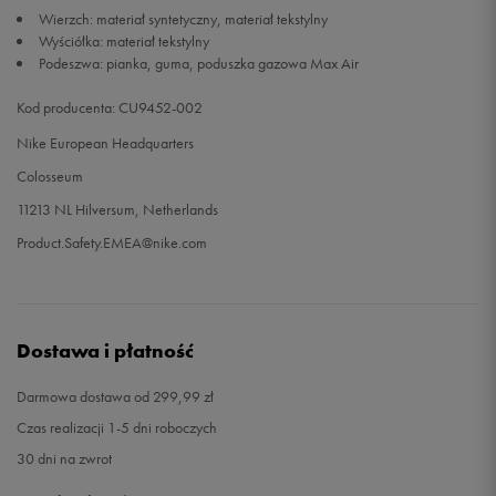
Wierzch: materiał syntetyczny, materiał tekstylny
Wyściółka: materiał tekstylny
46
30 cm
Powiadom o dostępności
Podeszwa: pianka, guma, poduszka gazowa Max Air
Kod producenta: CU9452-002
Nike European Headquarters
Colosseum
11213 NL Hilversum, Netherlands
Product.Safety.EMEA@nike.com
Dostawa i płatność
Darmowa dostawa od 299,99 zł
Czas realizacji 1-5 dni roboczych
30 dni na zwrot