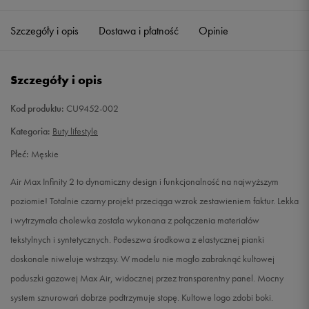
40,5
25,5 cm
Powiadom o dostępności
Szczegóły i opis
Dostawa i płatność
Opinie
41
26 cm
Powiadom o dostępności
Szczegóły i opis
42
26,5 cm
Powiadom o dostępności
Kod produktu:
CU9452-002
42,5
27 cm
Powiadom o dostępności
Kategoria:
Buty lifestyle
Płeć:
Męskie
43
27,5 cm
Powiadom o dostępności
Air Max Infinity 2 to dynamiczny design i funkcjonalność na najwyższym
44
28 cm
Powiadom o dostępności
poziomie! Totalnie czarny projekt przeciąga wzrok zestawieniem faktur. Lekka
i wytrzymała cholewka została wykonana z połączenia materiałów
44,5
28,5 cm
Powiadom o dostępności
tekstylnych i syntetycznych. Podeszwa środkowa z elastycznej pianki
doskonale niweluje wstrząsy. W modelu nie mogło zabraknąć kultowej
45
29 cm
Powiadom o dostępności
poduszki gazowej Max Air, widocznej przez transparentny panel. Mocny
system sznurowań dobrze podtrzymuje stopę. Kultowe logo zdobi boki.
45,5
29,5 cm
Powiadom o dostępności