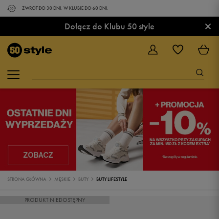
ZWROT DO 30 DNI. W KLUBIE DO 60 DNI.
×
Dołącz do Klubu 50 style
STRONA GŁÓWNA
MĘSKIE
BUTY
BUTY LIFESTYLE
PRODUKT NIEDOSTĘPNY