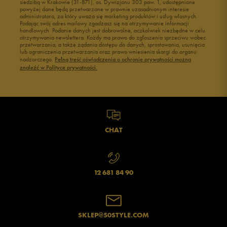
siedzibą w Krakowie (31-871), os. Dywizjonu 303 paw. 1, udostępnione
powyżej dane będą przetwarzane w prawnie uzasadnionym interesie
Buty męskie 43
Buty męskie 44
administratora, za który uważa się marketing produktów i usług własnych.
Buty męskie 45
Buty męskie 46
Podając swój adres mailowy zgadzasz się na otrzymywanie informacji
handlowych. Podanie danych jest dobrowolne, aczkolwiek niezbędne w celu
otrzymywania newslettera. Każdy ma prawo do zgłoszenia sprzeciwu wobec
przetwarzania, a także żądania dostępu do danych, sprostowania, usunięcia
lub ograniczenia przetwarzania oraz prawo wniesienia skargi do organu
nadzorczego.
Pełną treść oświadczenia o ochronie prywatności można
znaleźć w Polityce prywatności.
CHAT
12 681 84 90
SKLEP@50STYLE.COM