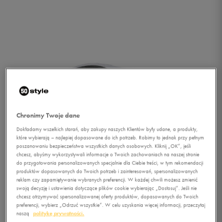
Chronimy Twoje dane
Dokładamy wszelkich starań, aby zakupy naszych Klientów były udane, a produkty,
które wybierają – najlepiej dopasowane do ich potrzeb. Robimy to jednak przy pełnym
poszanowaniu bezpieczeństwa wszystkich danych osobowych. Kliknij „OK”, jeśli
1/1
chcesz, abyśmy wykorzystywali informacje o Twoich zachowaniach na naszej stronie
do przygotowania personalizowanych specjalnie dla Ciebie treści, w tym rekomendacji
produktów dopasowanych do Twoich potrzeb i zainteresowań, spersonalizowanych
reklam czy zapamiętywanie wybranych preferencji. W każdej chwili możesz zmienić
swoją decyzję i ustawienia dotyczące plików cookie wybierając „Dostosuj”. Jeśli nie
chcesz otrzymywać spersonalizowanej oferty produktów, dopasowanych do Twoich
preferencji, wybierz „Odrzuć wszystkie”. W celu uzyskania więcej informacji, przeczytaj
naszą
politykę prywatności.
NIKE AIR MAX LIGHT