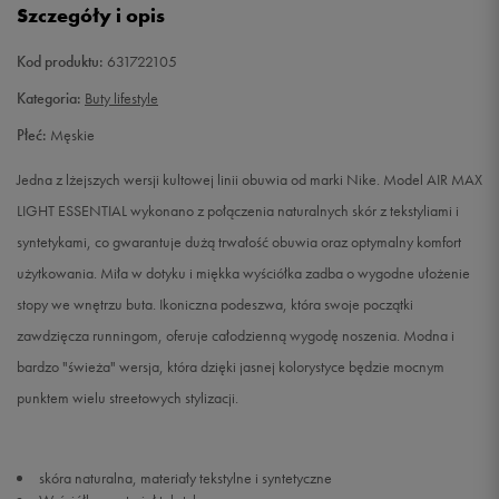
Szczegóły i opis
40
25 cm
Powiadom o dostępności
Kod produktu:
631722105
40,5
25,5 cm
Powiadom o dostępności
Kategoria:
Buty lifestyle
Płeć:
Męskie
41
26 cm
Powiadom o dostępności
Jedna z lżejszych wersji kultowej linii obuwia od marki Nike. Model AIR MAX
42
26,5 cm
Powiadom o dostępności
LIGHT ESSENTIAL wykonano z połączenia naturalnych skór z tekstyliami i
syntetykami, co gwarantuje dużą trwałość obuwia oraz optymalny komfort
42,5
27 cm
Powiadom o dostępności
użytkowania. Miła w dotyku i miękka wyściółka zadba o wygodne ułożenie
stopy we wnętrzu buta. Ikoniczna podeszwa, która swoje początki
43
27,5 cm
Powiadom o dostępności
zawdzięcza runningom, oferuje całodzienną wygodę noszenia. Modna i
bardzo "świeża" wersja, która dzięki jasnej kolorystyce będzie mocnym
44
28 cm
Powiadom o dostępności
punktem wielu streetowych stylizacji.
44,5
28,5 cm
Powiadom o dostępności
skóra naturalna, materiały tekstylne i syntetyczne
45
29 cm
Powiadom o dostępności