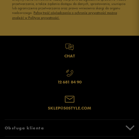
przetwarzania, a także żądania dostępu do danych, sprostowania, usunięcia
lub ograniczenia przetwarzania oraz prawo wniesienia skargi do organu
nadzorczego.
Pełną treść oświadczenia o ochronie prywatności można
znaleźć w Polityce prywatności.
CHAT
12 681 84 90
SKLEP@50STYLE.COM
Obsługa klienta