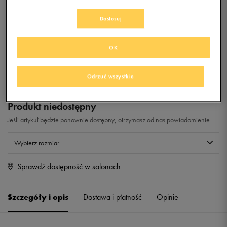
ESSENTIAL
Dostosuj
0.0
(
0
)
0
zł
z Vat
OK
+ 0 PKT W
KLUBIE 50 STYLE
Odrzuć wszystkie
Produkt niedostępny
Jeśli artykuł będzie ponownie dostępny, otrzymasz od nas powiadomienie.
Wybierz rozmiar
Sprawdź dostępność w salonach
Rozmiary EU
Rozmiary US
38,5
24 cm
Powiadom o dostępności
Szczegóły i opis
Dostawa i płatność
Opinie
39
24,5 cm
Powiadom o dostępności