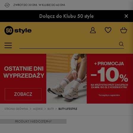
ZWROT DO 30 DNI. W KLUBIE DO 60 DNI.
×
Dołącz do Klubu 50 style
STRONA GŁÓWNA
MĘSKIE
BUTY
BUTY LIFESTYLE
PRODUKT NIEDOSTĘPNY