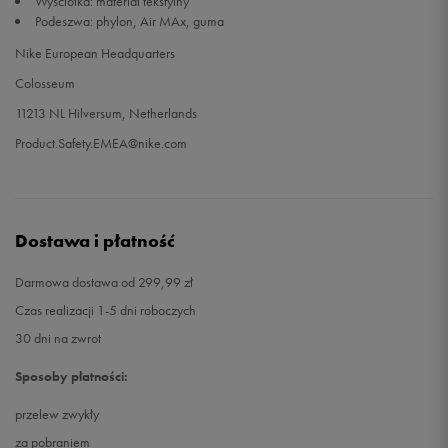
Wyściółka: materiał tekstylny
Podeszwa: phylon, Air MAx, guma
45,5
29,5 cm
Powiadom o dostępności
Nike European Headquarters
Colosseum
46
30 cm
Powiadom o dostępności
11213 NL Hilversum, Netherlands
Product.Safety.EMEA@nike.com
47
30,5 cm
Powiadom o dostępności
Dostawa i płatność
Darmowa dostawa od 299,99 zł
Czas realizacji 1-5 dni roboczych
30 dni na zwrot
Sposoby płatności:
przelew zwykły
za pobraniem