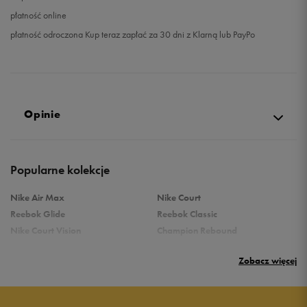
płatność online
płatność odroczona Kup teraz zapłać za 30 dni z Klarną lub PayPo
Opinie
Produkt nie posiada recenzji
Popularne kolekcje
Nike Air Max
Nike Court
Reebok Glide
Reebok Classic
Nike Court Vision
Champion Rebound
Reebok Court Advance
Nike Air Max Systm
Zobacz więcej
adidas Terrex
adidas Grand Court
Puma Rebound
New Balance 373
Puma Caven
Vans Filmore