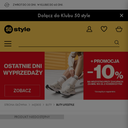
ZWROT DO 30 DNI. W KLUBIE DO 60 DNI.
×
Dołącz do Klubu 50 style
STRONA GŁÓWNA
MĘSKIE
BUTY
BUTY LIFESTYLE
PRODUKT NIEDOSTĘPNY