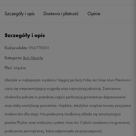
38,5
24 cm
Powiadom o dostępności
Szczegóły i opis
Dostawa i płatność
Opinie
39
24,5 cm
Powiadom o dostępności
Szczegóły i opis
40
25 cm
Powiadom o dostępności
Kod produktu:
916770001
40,5
25,5 cm
Powiadom o dostępności
Kategoria:
Buty lifestyle
Płeć:
Męskie
41
26 cm
Powiadom o dostępności
Lifestyle w najlepszym wydaniu! Sięgnij po buty Nike Air Max Muri Premium i
42
26,5 cm
Powiadom o dostępności
ciesz się nieprzemijającą wygodą oraz najwyższą jakością. Zamszowa
cholewka pokryta w przedniej części perforacją gwarantuje dopasowanie
42,5
27 cm
Powiadom o dostępności
oraz stałą wentylację powietrza. Miękkie, tekstylne wnętrze tworzy przyjazne
środowisko dla stopy. Na podeszwę środkową składa się amortyzująca
43
27,5 cm
Powiadom o dostępności
pianka Phylon oraz widoczny system Max Air. Całość osadzono na gumowej
podeszwie zewnętrznej, która odpowiada za przyczepność.
44
28 cm
Powiadom o dostępności