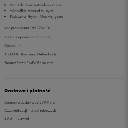
Wierzch: skóra naturalna - zamsz
Wyściółka: materiał tekstylny
44,5
28,5 cm
Powiadom o dostępności
Podeszwa: Phylon, Max Air, guma
45
29 cm
Powiadom o dostępności
Kod producenta: 916770-001
Nike European Headquarters
45,5
29,5 cm
Powiadom o dostępności
Colosseum
11213 NL Hilversum, Netherlands
46
30 cm
Powiadom o dostępności
Product.Safety.EMEA@nike.com
47
30,5 cm
Powiadom o dostępności
47,5
31 cm
Powiadom o dostępności
Dostawa i płatność
48,5
32 cm
Powiadom o dostępności
Darmowa dostawa od 299,99 zł
Czas realizacji 1-5 dni roboczych
49,5
33 cm
Powiadom o dostępności
30 dni na zwrot