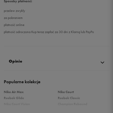
Sposoby płatności:
przelew zwykły
za pobraniem
płatność online
płatność odroczona Kup teraz zapłać za 30 dni z Klarną lub PayPo
Opinie
Produkt nie posiada recenzji
Popularne kolekcje
Nike Air Max
Nike Court
Reebok Glide
Reebok Classic
Nike Court Vision
Champion Rebound
Reebok Court Advance
Nike Air Max Systm