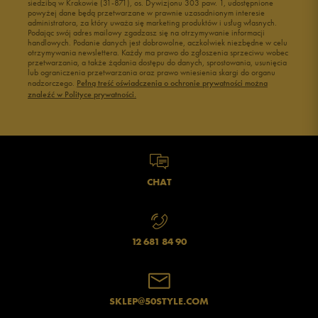
siedzibą w Krakowie (31-871), os. Dywizjonu 303 paw. 1, udostępnione
powyżej dane będą przetwarzane w prawnie uzasadnionym interesie
Buty męskie 43
Buty męskie 44
administratora, za który uważa się marketing produktów i usług własnych.
Buty męskie 45
Buty męskie 46
Podając swój adres mailowy zgadzasz się na otrzymywanie informacji
handlowych. Podanie danych jest dobrowolne, aczkolwiek niezbędne w celu
otrzymywania newslettera. Każdy ma prawo do zgłoszenia sprzeciwu wobec
przetwarzania, a także żądania dostępu do danych, sprostowania, usunięcia
lub ograniczenia przetwarzania oraz prawo wniesienia skargi do organu
nadzorczego.
Pełną treść oświadczenia o ochronie prywatności można
znaleźć w Polityce prywatności.
CHAT
12 681 84 90
SKLEP@50STYLE.COM