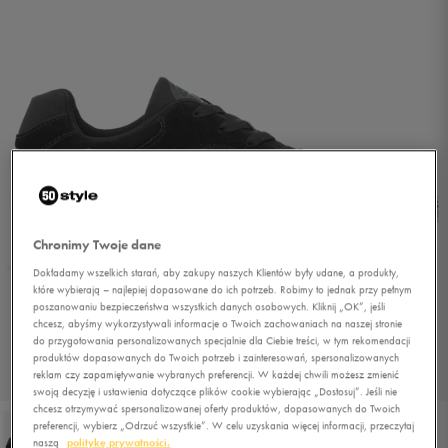
Chronimy Twoje dane
Dokładamy wszelkich starań, aby zakupy naszych Klientów były udane, a produkty,
które wybierają – najlepiej dopasowane do ich potrzeb. Robimy to jednak przy pełnym
poszanowaniu bezpieczeństwa wszystkich danych osobowych. Kliknij „OK”, jeśli
chcesz, abyśmy wykorzystywali informacje o Twoich zachowaniach na naszej stronie
do przygotowania personalizowanych specjalnie dla Ciebie treści, w tym rekomendacji
produktów dopasowanych do Twoich potrzeb i zainteresowań, spersonalizowanych
reklam czy zapamiętywanie wybranych preferencji. W każdej chwili możesz zmienić
1/5
swoją decyzję i ustawienia dotyczące plików cookie wybierając „Dostosuj”. Jeśli nie
chcesz otrzymywać spersonalizowanej oferty produktów, dopasowanych do Twoich
preferencji, wybierz „Odrzuć wszystkie”. W celu uzyskania więcej informacji, przeczytaj
naszą
politykę prywatności.