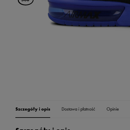
Skechers
Timberland
Umbro
Under Armour
Up8
U.S. Polo ASSN.
Vans
Szczegóły i opis
Dostawa i płatność
Opinie