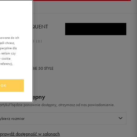
KE AIR MAX SEQUENT
asowane do ich
0.0
(
0
)
śli chcesz,
ecjalnie dla
9,99
zł
z Vat
 reklam czy
w cookie
eferencji,
+ 900 PKT W
KLUBIE 50 STYLE
OK
odukt niedostępny
i artykuł będzie ponownie dostępny, otrzymasz od nas powiadomienie.
bierz rozmiar
prawdź dostępność w salonach
Rozmiary EU
Rozmiary US