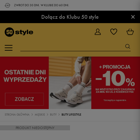
ZWROT DO 30 DNI. W KLUBIE DO 60 DNI.
×
Dołącz do Klubu 50 style
STRONA GŁÓWNA
MĘSKIE
BUTY
BUTY LIFESTYLE
PRODUKT NIEDOSTĘPNY