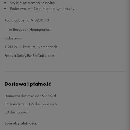
Wyściółka: materiał tekstylny
Podeszwa: Air-Sole, materiał syntetyczny
47,5
31 cm
Powiadom o dostępności
Kod producenta: 918230-401
48,5
32 cm
Powiadom o dostępności
Nike European Headquarters
Colosseum
11213 NL Hilversum, Netherlands
Product.Safety.EMEA@nike.com
Dostawa i płatność
Darmowa dostawa od 299,99 zł
Czas realizacji 1-5 dni roboczych
30 dni na zwrot
Sposoby płatności: