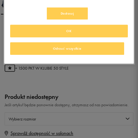
Dostosuj
NIKE AIR MAX VISION
OK
0.0
Odrzuć wszystkie
(
0
)
299,99
zł
z Vat
+ 1500 PKT W
KLUBIE 50 STYLE
Produkt niedostępny
Jeśli artykuł będzie ponownie dostępny, otrzymasz od nas powiadomienie.
Wybierz rozmiar
Sprawdź dostępność w salonach
Rozmiary EU
Rozmiary US