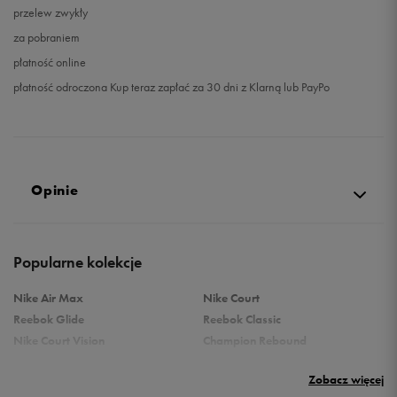
przelew zwykły
za pobraniem
płatność online
płatność odroczona Kup teraz zapłać za 30 dni z Klarną lub PayPo
Opinie
Produkt nie posiada recenzji
Popularne kolekcje
Nike Air Max
Nike Court
Reebok Glide
Reebok Classic
Nike Court Vision
Champion Rebound
Reebok Court Advance
Nike Air Max Systm
Zobacz więcej
adidas Terrex
adidas Grand Court