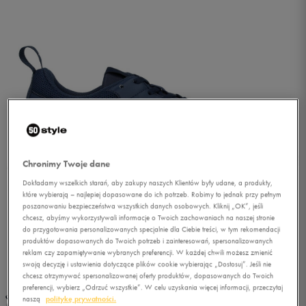
Chronimy Twoje dane
Dokładamy wszelkich starań, aby zakupy naszych Klientów były udane, a produkty,
które wybierają – najlepiej dopasowane do ich potrzeb. Robimy to jednak przy pełnym
poszanowaniu bezpieczeństwa wszystkich danych osobowych. Kliknij „OK”, jeśli
chcesz, abyśmy wykorzystywali informacje o Twoich zachowaniach na naszej stronie
do przygotowania personalizowanych specjalnie dla Ciebie treści, w tym rekomendacji
produktów dopasowanych do Twoich potrzeb i zainteresowań, spersonalizowanych
reklam czy zapamiętywanie wybranych preferencji. W każdej chwili możesz zmienić
1/4
swoją decyzję i ustawienia dotyczące plików cookie wybierając „Dostosuj”. Jeśli nie
chcesz otrzymywać spersonalizowanej oferty produktów, dopasowanych do Twoich
preferencji, wybierz „Odrzuć wszystkie”. W celu uzyskania więcej informacji, przeczytaj
naszą
politykę prywatności.