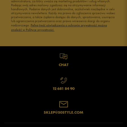
administratora, za który uważa się marketing produktów i usług własnych.
Buty męskie 45
Buty męskie 46
Podając swój adres mailowy zgadzasz się na otrzymywanie informacji
handlowych. Podanie danych jest dobrowolne, aczkolwiek niezbędne w celu
otrzymywania newslettera. Każdy ma prawo do zgłoszenia sprzeciwu wobec
przetwarzania, a także żądania dostępu do danych, sprostowania, usunięcia
lub ograniczenia przetwarzania oraz prawo wniesienia skargi do organu
nadzorczego.
Pełną treść oświadczenia o ochronie prywatności można
znaleźć w Polityce prywatności.
CHAT
12 681 84 90
SKLEP@50STYLE.COM