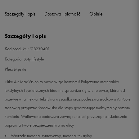
41
26 cm
Powiadom o dostępności
Szczegóły i opis
Dostawa i płatność
Opinie
42
26,5 cm
Powiadom o dostępności
Szczegóły i opis
42,5
27 cm
Powiadom o dostępności
Kod produktu:
918230401
43
27,5 cm
Powiadom o dostępności
Kategoria:
Buty lifestyle
Płeć:
Męskie
44
28 cm
Powiadom o dostępności
Nike Air Max Vision to nowa wizja komfortu! Połączenie materiałów
44,5
28,5 cm
Powiadom o dostępności
tekstylnych i syntetycznych idealnie sprawdza się w cholewce, która jest
przewiewna i lekka. Tekstylna wyściółka oraz podeszwa środkowa Air-Sole
45
29 cm
Powiadom o dostępności
stanowią przyjazne środowisko dla stopy gwarantując maksymalny poziom
komfortu. Waflowana podeszwa zewnętrzna jest przyczepna i skutecznie
45,5
29,5 cm
Powiadom o dostępności
poprawia Twoje bezpieczeństwo na ulicy.
Wierzch: materiał syntetyczny, materiał tekstylny
46
30 cm
Powiadom o dostępności