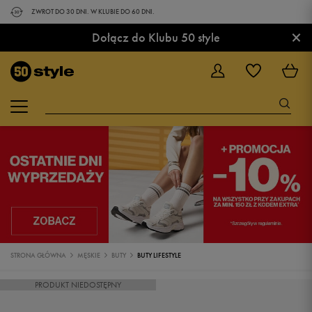
ZWROT DO 30 DNI. W KLUBIE DO 60 DNI.
×
Dołącz do Klubu 50 style
STRONA GŁÓWNA
MĘSKIE
BUTY
BUTY LIFESTYLE
PRODUKT NIEDOSTĘPNY