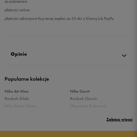
za pobraniem
płatność online
płatność odroczona Kup teraz zapłać za 30 dni z Klarną lub PayPo
Opinie
Produkt nie posiada recenzji
Popularne kolekcje
Nike Air Max
Nike Court
Reebok Glide
Reebok Classic
Nike Court Vision
Champion Rebound
Reebok Court Advance
Nike Air Max Systm
Zobacz więcej
adidas Terrex
adidas Grand Court
Puma Rebound
New Balance 373
Puma Caven
Vans Filmore