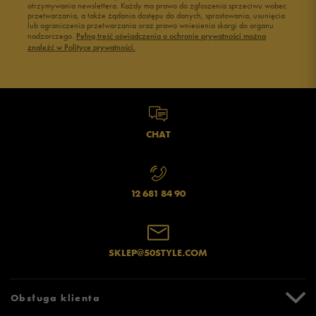
otrzymywania newslettera. Każdy ma prawo do zgłoszenia sprzeciwu wobec
przetwarzania, a także żądania dostępu do danych, sprostowania, usunięcia
lub ograniczenia przetwarzania oraz prawo wniesienia skargi do organu
nadzorczego.
Pełną treść oświadczenia o ochronie prywatności można
znaleźć w Polityce prywatności.
CHAT
12 681 84 90
SKLEP@50STYLE.COM
Obsługa klienta