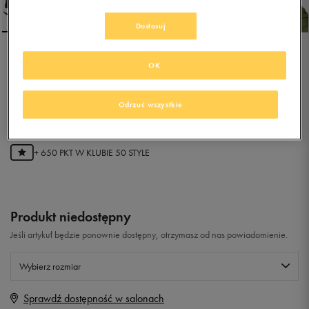
Dostosuj
NIKE AIR VIBENNA
OK
Odrzuć wszystkie
0.0
(
0
)
129,99
zł
z Vat
+ 650 PKT W
KLUBIE 50 STYLE
Produkt niedostępny
Jeśli artykuł będzie ponownie dostępny, otrzymasz od nas powiadomienie.
Wybierz rozmiar
Sprawdź dostępność w salonach
Rozmiary EU
Rozmiary US