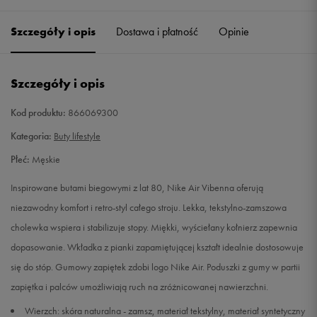
40,5
25,5 cm
Powiadom o dostępności
Szczegóły i opis
Dostawa i płatność
Opinie
41
26 cm
Powiadom o dostępności
Szczegóły i opis
42
26,5 cm
Powiadom o dostępności
Kod produktu:
866069300
42,5
27 cm
Powiadom o dostępności
Kategoria:
Buty lifestyle
Płeć:
Męskie
43
27,5 cm
Powiadom o dostępności
Inspirowane butami biegowymi z lat 80, Nike Air Vibenna oferują
44
28 cm
Powiadom o dostępności
niezawodny komfort i retro-styl całego stroju. Lekka, tekstylno-zamszowa
cholewka wspiera i stabilizuje stopy. Miękki, wyściełany kołnierz zapewnia
44,5
28,5 cm
Powiadom o dostępności
dopasowanie. Wkładka z pianki zapamiętującej kształt idealnie dostosowuje
się do stóp. Gumowy zapiętek zdobi logo Nike Air. Poduszki z gumy w partii
45
29 cm
Powiadom o dostępności
zapiętka i palców umożliwiają ruch na zróżnicowanej nawierzchni.
Wierzch: skóra naturalna - zamsz, materiał tekstylny, materiał syntetyczny
45,5
29,5 cm
Powiadom o dostępności