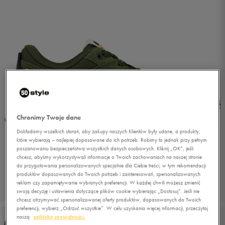
Chronimy Twoje dane
Dokładamy wszelkich starań, aby zakupy naszych Klientów były udane, a produkty,
które wybierają – najlepiej dopasowane do ich potrzeb. Robimy to jednak przy pełnym
poszanowaniu bezpieczeństwa wszystkich danych osobowych. Kliknij „OK”, jeśli
chcesz, abyśmy wykorzystywali informacje o Twoich zachowaniach na naszej stronie
do przygotowania personalizowanych specjalnie dla Ciebie treści, w tym rekomendacji
produktów dopasowanych do Twoich potrzeb i zainteresowań, spersonalizowanych
reklam czy zapamiętywanie wybranych preferencji. W każdej chwili możesz zmienić
1/6
swoją decyzję i ustawienia dotyczące plików cookie wybierając „Dostosuj”. Jeśli nie
chcesz otrzymywać spersonalizowanej oferty produktów, dopasowanych do Twoich
preferencji, wybierz „Odrzuć wszystkie”. W celu uzyskania więcej informacji, przeczytaj
naszą
politykę prywatności.