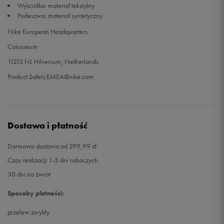
Wyściółka: materiał tekstylny
Podeszwa: materiał syntetyczny
46
30 cm
Powiadom o dostępności
Nike European Headquarters
Colosseum
47
30,5 cm
Powiadom o dostępności
11213 NL Hilversum, Netherlands
47,5
31 cm
Powiadom o dostępności
Product.Safety.EMEA@nike.com
48,5
32 cm
Powiadom o dostępności
Dostawa i płatność
Darmowa dostawa od 299,99 zł
Czas realizacji 1-5 dni roboczych
30 dni na zwrot
Sposoby płatności:
przelew zwykły