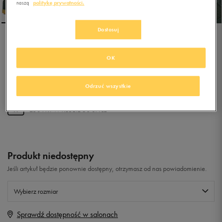
naszą
politykę prywatności.
Dostosuj
NIKE COURT BOROUGH
MID WINTER.
OK
0.0
(
0
)
Odrzuć wszystkie
49,99
zł
z Vat
+ 250 PKT W
KLUBIE 50 STYLE
Produkt niedostępny
Jeśli artykuł będzie ponownie dostępny, otrzymasz od nas powiadomienie.
Wybierz rozmiar
Sprawdź dostępność w salonach
Rozmiary EU
Rozmiary US