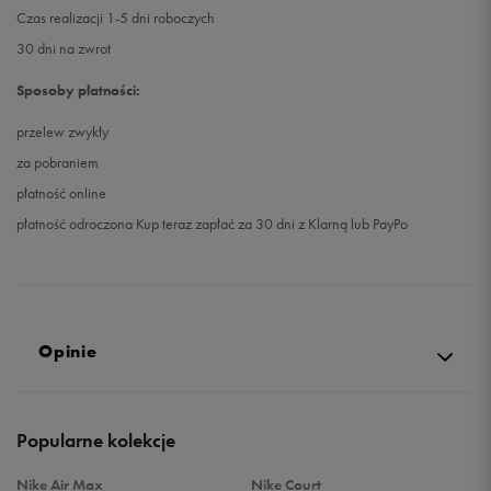
Czas realizacji 1-5 dni roboczych
30 dni na zwrot
Sposoby płatności:
przelew zwykły
za pobraniem
płatność online
płatność odroczona Kup teraz zapłać za 30 dni z Klarną lub PayPo
Opinie
Produkt nie posiada recenzji
Popularne kolekcje
Nike Air Max
Nike Court