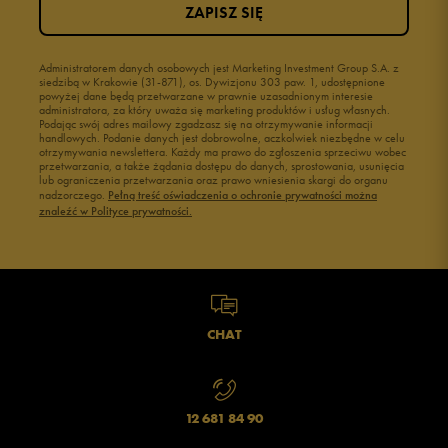
Buty czerwone męskie
Buty niebieskie
ZAPISZ SIĘ
Buty szare męskie
Buty męskie Nike
Buty męskie Puma
Buty męskie wysokie
Administratorem danych osobowych jest Marketing Investment Group S.A. z
Buty męskie 41
Buty męskie 42
siedzibą w Krakowie (31-871), os. Dywizjonu 303 paw. 1, udostępnione
powyżej dane będą przetwarzane w prawnie uzasadnionym interesie
Buty męskie 43
Buty męskie 44
administratora, za który uważa się marketing produktów i usług własnych.
Buty męskie 45
Buty męskie 46
Podając swój adres mailowy zgadzasz się na otrzymywanie informacji
handlowych. Podanie danych jest dobrowolne, aczkolwiek niezbędne w celu
otrzymywania newslettera. Każdy ma prawo do zgłoszenia sprzeciwu wobec
przetwarzania, a także żądania dostępu do danych, sprostowania, usunięcia
lub ograniczenia przetwarzania oraz prawo wniesienia skargi do organu
nadzorczego.
Pełną treść oświadczenia o ochronie prywatności można
znaleźć w Polityce prywatności.
CHAT
12 681 84 90