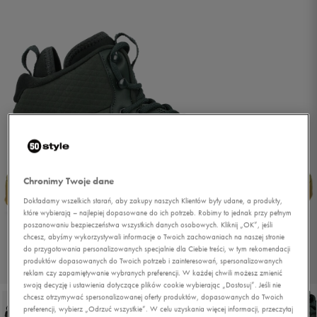
Chronimy Twoje dane
Dokładamy wszelkich starań, aby zakupy naszych Klientów były udane, a produkty,
które wybierają – najlepiej dopasowane do ich potrzeb. Robimy to jednak przy pełnym
poszanowaniu bezpieczeństwa wszystkich danych osobowych. Kliknij „OK”, jeśli
chcesz, abyśmy wykorzystywali informacje o Twoich zachowaniach na naszej stronie
do przygotowania personalizowanych specjalnie dla Ciebie treści, w tym rekomendacji
produktów dopasowanych do Twoich potrzeb i zainteresowań, spersonalizowanych
1/6
reklam czy zapamiętywanie wybranych preferencji. W każdej chwili możesz zmienić
swoją decyzję i ustawienia dotyczące plików cookie wybierając „Dostosuj”. Jeśli nie
chcesz otrzymywać spersonalizowanej oferty produktów, dopasowanych do Twoich
preferencji, wybierz „Odrzuć wszystkie”. W celu uzyskania więcej informacji, przeczytaj