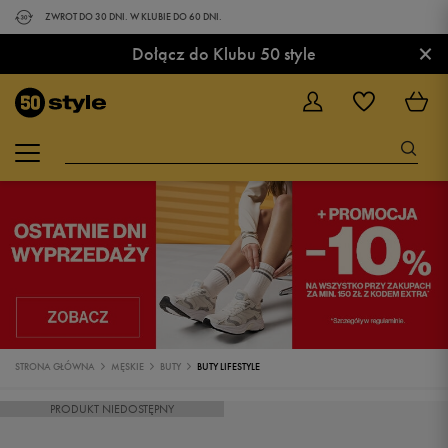
ZWROT DO 30 DNI. W KLUBIE DO 60 DNI.
×
Dołącz do Klubu 50 style
STRONA GŁÓWNA
MĘSKIE
BUTY
BUTY LIFESTYLE
PRODUKT NIEDOSTĘPNY