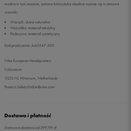
modna w tym sezonie, zielona kolorystyka idealnie wpisze się w zimowe
warunki.
44,5
28,5 cm
Powiadom o dostępności
Wierzch: skóra naturalna
Wyściółka: materiał tekstylny
45
29 cm
Powiadom o dostępności
Podeszwa: materiał syntetyczny
45,5
29,5 cm
Powiadom o dostępności
Kod producenta: AA0547-300
46
30 cm
Powiadom o dostępności
Nike European Headquarters
Colosseum
47
30,5 cm
Powiadom o dostępności
11213 NL Hilversum, Netherlands
Product.Safety.EMEA@nike.com
47,5
31 cm
Powiadom o dostępności
48,5
32 cm
Powiadom o dostępności
Dostawa i płatność
49,5
33 cm
Powiadom o dostępności
Darmowa dostawa od 299,99 zł