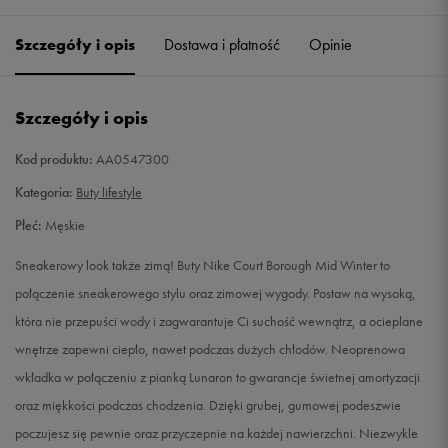
38,5
24 cm
Powiadom o dostępności
Szczegóły i opis
Dostawa i płatność
Opinie
39
24,5 cm
Powiadom o dostępności
Szczegóły i opis
40
25 cm
Powiadom o dostępności
Kod produktu:
AA0547300
40,5
25,5 cm
Powiadom o dostępności
Kategoria:
Buty lifestyle
Płeć:
Męskie
41
26 cm
Powiadom o dostępności
Sneakerowy look także zimą! Buty Nike Court Borough Mid Winter to
42
26,5 cm
Powiadom o dostępności
połączenie sneakerowego stylu oraz zimowej wygody. Postaw na wysoką,
która nie przepuści wody i zagwarantuje Ci suchość wewnątrz, a ocieplane
42,5
27 cm
Powiadom o dostępności
wnętrze zapewni ciepło, nawet podczas dużych chłodów. Neoprenowa
wkładka w połączeniu z pianką Lunaron to gwarancje świetnej amortyzacji
43
27,5 cm
Powiadom o dostępności
oraz miękkości podczas chodzenia. Dzięki grubej, gumowej podeszwie
poczujesz się pewnie oraz przyczepnie na każdej nawierzchni. Niezwykle
44
28 cm
Powiadom o dostępności