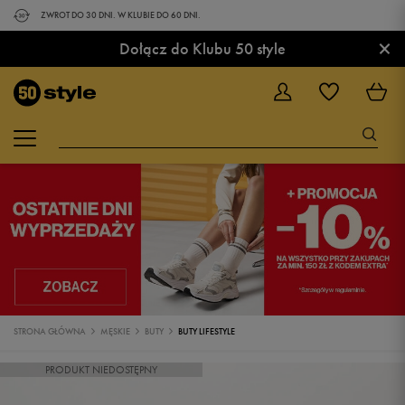
ZWROT DO 30 DNI. W KLUBIE DO 60 DNI.
×
Dołącz do Klubu 50 style
STRONA GŁÓWNA
MĘSKIE
BUTY
BUTY LIFESTYLE
PRODUKT NIEDOSTĘPNY