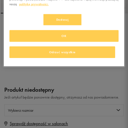
naszą
politykę prywatności.
Dostosuj
NIKE COURT VISION LOW
NEXT NATURE
OK
4.9
(
407
)
199,99
zł
z Vat
Odrzuć wszystkie
+ 1000 PKT W
KLUBIE 50 STYLE
Produkt niedostępny
Jeśli artykuł będzie ponownie dostępny, otrzymasz od nas powiadomienie.
Wybierz rozmiar
Sprawdź dostępność w salonach
Rozmiary EU
Rozmiary US