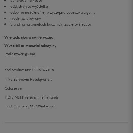
perforacje na nosku
oddychająca wyściółka
odporna na ścieranie, przyczepna podeszwa z gumy
47,5
31 cm
Powiadom o dostępności
model sznurowany
branding na panelach bocznych, zapiętku i języku
Wierzch: skóra syntetyczna
Wyściółka: materiał tekstylny
Podeszwa: guma
Kod producenta: DH2987-108
Nike European Headquarters
Colosseum
11213 NL Hilversum, Netherlands
Product.Safety.EMEA@nike.com