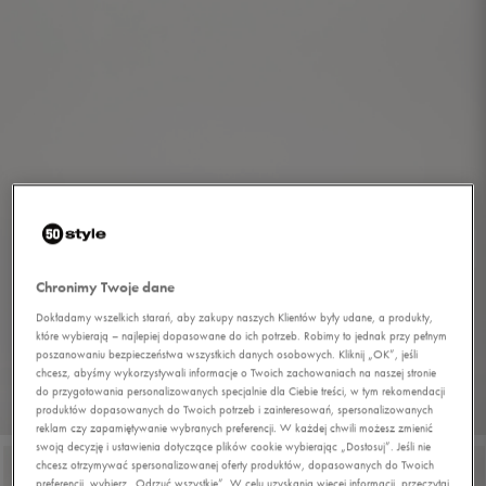
Chronimy Twoje dane
Dokładamy wszelkich starań, aby zakupy naszych Klientów były udane, a produkty,
które wybierają – najlepiej dopasowane do ich potrzeb. Robimy to jednak przy pełnym
poszanowaniu bezpieczeństwa wszystkich danych osobowych. Kliknij „OK”, jeśli
chcesz, abyśmy wykorzystywali informacje o Twoich zachowaniach na naszej stronie
do przygotowania personalizowanych specjalnie dla Ciebie treści, w tym rekomendacji
produktów dopasowanych do Twoich potrzeb i zainteresowań, spersonalizowanych
1/7
reklam czy zapamiętywanie wybranych preferencji. W każdej chwili możesz zmienić
swoją decyzję i ustawienia dotyczące plików cookie wybierając „Dostosuj”. Jeśli nie
chcesz otrzymywać spersonalizowanej oferty produktów, dopasowanych do Twoich
preferencji, wybierz „Odrzuć wszystkie”. W celu uzyskania więcej informacji, przeczytaj