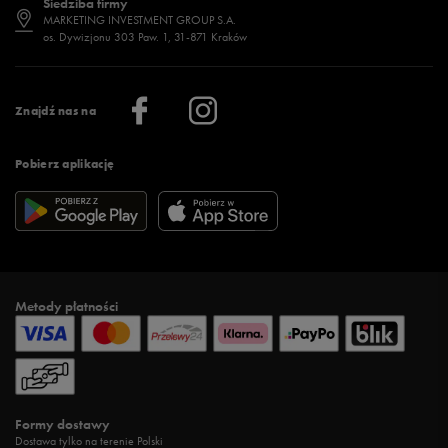
Siedziba firmy
Jak wybrać buty na zimę?
Stylizacje damskie
Sklepy stacjonarne
MARKETING INVESTMENT GROUP S.A.
os. Dywizjonu 303 Paw. 1, 31-871 Kraków
Więcej >
Klub 50 style
Regulamin sklepu 50 style
Praca
Regulamin aplikacji 50 style
Informacje o firmie
Więcej regulaminów >
Znajdź nas na
Pobierz aplikację
Metody płatności
Formy dostawy
Dostawa tylko na terenie Polski