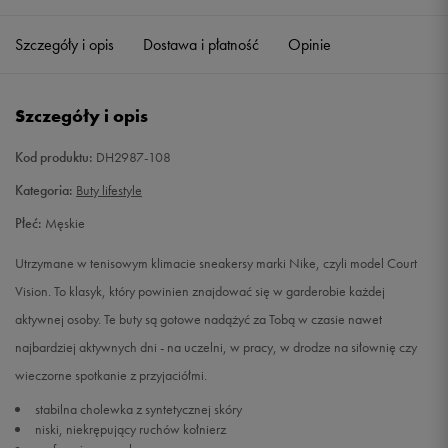
41
26 cm
Powiadom o dostępności
Szczegóły i opis
Dostawa i płatność
Opinie
42
26,5 cm
Powiadom o dostępności
Szczegóły i opis
42,5
27 cm
Powiadom o dostępności
Kod produktu:
DH2987-108
43
27,5 cm
Powiadom o dostępności
Kategoria:
Buty lifestyle
Płeć:
Męskie
44
28 cm
Powiadom o dostępności
Utrzymane w tenisowym klimacie sneakersy marki Nike, czyli model Court
44,5
28,5 cm
Powiadom o dostępności
Vision. To klasyk, który powinien znajdować się w garderobie każdej
aktywnej osoby. Te buty są gotowe nadążyć za Tobą w czasie nawet
45
29 cm
Powiadom o dostępności
najbardziej aktywnych dni - na uczelni, w pracy, w drodze na siłownię czy
wieczorne spotkanie z przyjaciółmi.
45,5
29,5 cm
Powiadom o dostępności
stabilna cholewka z syntetycznej skóry
niski, niekrępujący ruchów kołnierz
46
30 cm
Powiadom o dostępności