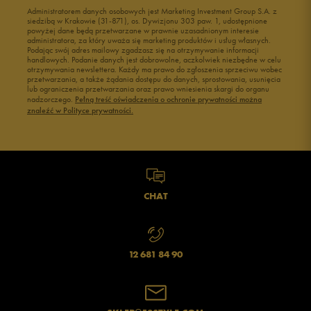
Administratorem danych osobowych jest Marketing Investment Group S.A. z
Buty męskie 41
Buty męskie 42
siedzibą w Krakowie (31-871), os. Dywizjonu 303 paw. 1, udostępnione
powyżej dane będą przetwarzane w prawnie uzasadnionym interesie
Buty męskie 43
Buty męskie 44
administratora, za który uważa się marketing produktów i usług własnych.
Buty męskie 45
Buty męskie 46
Podając swój adres mailowy zgadzasz się na otrzymywanie informacji
handlowych. Podanie danych jest dobrowolne, aczkolwiek niezbędne w celu
otrzymywania newslettera. Każdy ma prawo do zgłoszenia sprzeciwu wobec
przetwarzania, a także żądania dostępu do danych, sprostowania, usunięcia
lub ograniczenia przetwarzania oraz prawo wniesienia skargi do organu
nadzorczego.
Pełną treść oświadczenia o ochronie prywatności można
znaleźć w Polityce prywatności.
CHAT
12 681 84 90