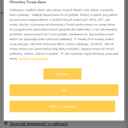
Chronimy Twoje dane
Dokładamy wszelkich starań, aby zakupy naszych Klientów były udane, a produkty,
które wybierają – najlepiej dopasowane do ich potrzeb. Robimy to jednak przy pełnym
poszanowaniu bezpieczeństwa wszystkich danych osobowych. Kliknij „OK”, jeśli
chcesz, abyśmy wykorzystywali informacje o Twoich zachowaniach na naszej stronie
NIKE GENICCO
do przygotowania personalizowanych specjalnie dla Ciebie treści, w tym rekomendacji
produktów dopasowanych do Twoich potrzeb i zainteresowań, spersonalizowanych
reklam czy zapamiętywanie wybranych preferencji. W każdej chwili możesz zmienić
swoją decyzję i ustawienia dotyczące plików cookie wybierając „Dostosuj”. Jeśli nie
0.0
(
0
)
chcesz otrzymywać spersonalizowanej oferty produktów, dopasowanych do Twoich
0
zł
z Vat
preferencji, wybierz „Odrzuć wszystkie”. W celu uzyskania więcej informacji, przeczytaj
naszą
politykę prywatności.
+ 0 PKT W
KLUBIE 50 STYLE
Dostosuj
Produkt niedostępny
OK
Jeśli artykuł będzie ponownie dostępny, otrzymasz od nas powiadomienie.
Odrzuć wszystkie
Wybierz rozmiar
Sprawdź dostępność w salonach
Rozmiary EU
Rozmiary US