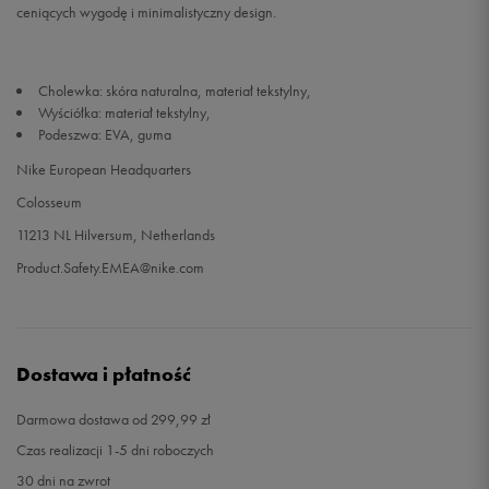
ceniących wygodę i minimalistyczny design.
Cholewka: skóra naturalna, materiał tekstylny,
Wyściółka: materiał tekstylny,
Podeszwa: EVA, guma
Nike European Headquarters
Colosseum
11213 NL Hilversum, Netherlands
Product.Safety.EMEA@nike.com
Dostawa i płatność
Darmowa dostawa od 299,99 zł
Czas realizacji 1-5 dni roboczych
30 dni na zwrot