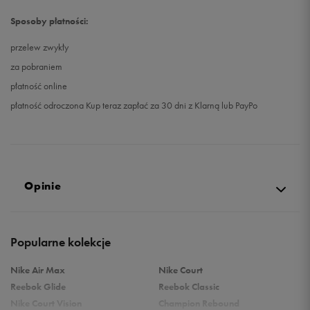
Sposoby płatności:
przelew zwykły
za pobraniem
płatność online
płatność odroczona Kup teraz zapłać za 30 dni z Klarną lub PayPo
Opinie
Produkt nie posiada recenzji
Popularne kolekcje
Nike Air Max
Nike Court
Reebok Glide
Reebok Classic
Nike Court Vision
Champion Rebound