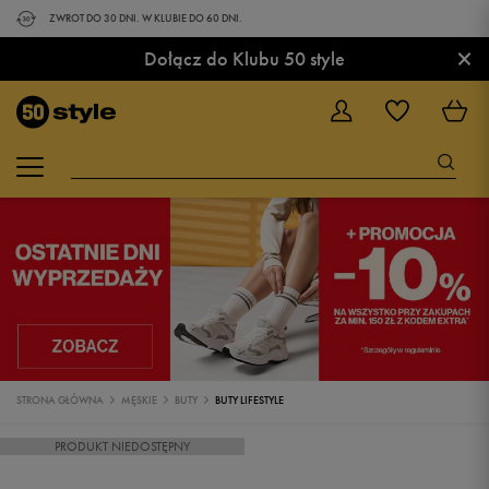
ZWROT DO 30 DNI. W KLUBIE DO 60 DNI.
×
Dołącz do Klubu 50 style
STRONA GŁÓWNA
MĘSKIE
BUTY
BUTY LIFESTYLE
PRODUKT NIEDOSTĘPNY