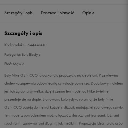
41
26 cm
Powiadom o dostępności
Szczegóły i opis
Dostawa i płatność
Opinie
42
26,5 cm
Powiadom o dostępności
Szczegóły i opis
42,5
27 cm
Powiadom o dostępności
Kod produktu:
644441410
43
27,5 cm
Powiadom o dostępności
Kategoria:
Buty lifestyle
Płeć:
Męskie
44
28 cm
Powiadom o dostępności
Buty Nike GENICCO to doskonała propozycja na ciepłe dni. Przewiewna
44,5
28,5 cm
Powiadom o dostępności
cholewka zapewnia odpowiednią cyrkulację powetrza. Dodatkowym atutem
jest ich zgrabna sylwetka, dzięki czemu ten model od Nike świetnie
45
29 cm
Powiadom o dostępności
prezentuje się na stopie. Stonowana kolorystyka sprawia, że buty Nike
GENICCO pasują do niemal każdej stylizacji, nadając jej sportowego sznytu.
45,5
29,5 cm
Powiadom o dostępności
Ten model z powodzeniem można łączyć z klasycznymi jeansami, luźnymi
spodniami - zarówno tymi długimi, jak i krótkimi. Propozycja idealna dla osób
46
30 cm
Powiadom o dostępności