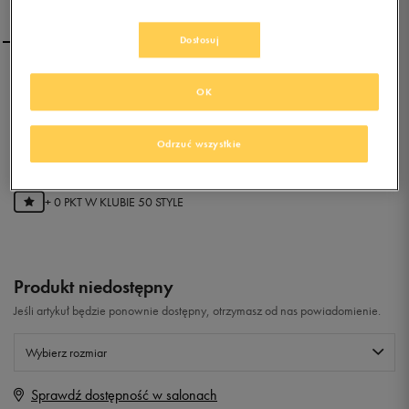
Dostosuj
NIKE GENICCO
OK
0.0
Odrzuć wszystkie
(
0
)
0
zł
z Vat
+ 0 PKT W
KLUBIE 50 STYLE
Produkt niedostępny
Jeśli artykuł będzie ponownie dostępny, otrzymasz od nas powiadomienie.
Wybierz rozmiar
Sprawdź dostępność w salonach
Rozmiary EU
Rozmiary US