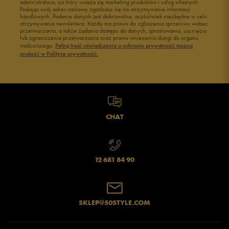
administratora, za który uważa się marketing produktów i usług własnych.
Buty męskie 45
Buty męskie 46
Podając swój adres mailowy zgadzasz się na otrzymywanie informacji
handlowych. Podanie danych jest dobrowolne, aczkolwiek niezbędne w celu
otrzymywania newslettera. Każdy ma prawo do zgłoszenia sprzeciwu wobec
przetwarzania, a także żądania dostępu do danych, sprostowania, usunięcia
lub ograniczenia przetwarzania oraz prawo wniesienia skargi do organu
nadzorczego.
Pełną treść oświadczenia o ochronie prywatności można
znaleźć w Polityce prywatności.
CHAT
12 681 84 90
SKLEP@50STYLE.COM