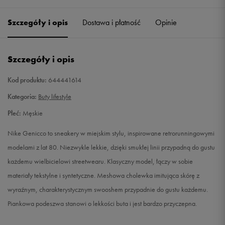
41
26 cm
Powiadom o dostępności
Szczegóły i opis
Dostawa i płatność
Opinie
42
26,5 cm
Powiadom o dostępności
Szczegóły i opis
42,5
27 cm
Powiadom o dostępności
Kod produktu:
644441614
43
27,5 cm
Powiadom o dostępności
Kategoria:
Buty lifestyle
Płeć:
Męskie
44
28 cm
Powiadom o dostępności
Nike Genicco to sneakery w miejskim stylu, inspirowane retrorunningowymi
44,5
28,5 cm
Powiadom o dostępności
modelami z lat 80. Niezwykle lekkie, dzięki smukłej linii przypadną do gustu
każdemu wielbicielowi streetwearu. Klasyczny model, łączy w sobie
45
29 cm
Powiadom o dostępności
materiały tekstylne i syntetyczne. Meshowa cholewka imitująca skórę z
wyraźnym, charakterystycznym swooshem przypadnie do gustu każdemu.
45,5
29,5 cm
Powiadom o dostępności
Piankowa podeszwa stanowi o lekkości buta i jest bardzo przyczepna.
46
30 cm
Powiadom o dostępności