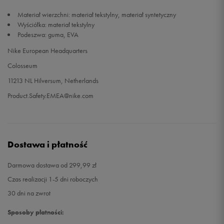
Materiał wierzchni: materiał tekstylny, materiał syntetyczny
47,5
31 cm
Powiadom o dostępności
Wyściółka: materiał tekstylny
Podeszwa: guma, EVA
48,5
32 cm
Powiadom o dostępności
Nike European Headquarters
Colosseum
11213 NL Hilversum, Netherlands
Product.Safety.EMEA@nike.com
Dostawa i płatność
Darmowa dostawa od 299,99 zł
Czas realizacji 1-5 dni roboczych
30 dni na zwrot
Sposoby płatności: