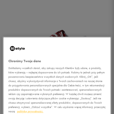
Chronimy Twoje dane
Dokładamy wszelkich starań, aby zakupy naszych Klientów były udane, a produkty,
które wybierają – najlepiej dopasowane do ich potrzeb. Robimy to jednak przy pełnym
poszanowaniu bezpieczeństwa wszystkich danych osobowych. Kliknij „OK”, jeśli
chcesz, abyśmy wykorzystywali informacje o Twoich zachowaniach na naszej stronie
do przygotowania personalizowanych specjalnie dla Ciebie treści, w tym rekomendacji
produktów dopasowanych do Twoich potrzeb i zainteresowań, spersonalizowanych
reklam czy zapamiętywanie wybranych preferencji. W każdej chwili możesz zmienić
1/3
swoją decyzję i ustawienia dotyczące plików cookie wybierając „Dostosuj”. Jeśli nie
chcesz otrzymywać spersonalizowanej oferty produktów, dopasowanych do Twoich
preferencji, wybierz „Odrzuć wszystkie”. W celu uzyskania więcej informacji, przeczytaj
naszą
politykę prywatności.