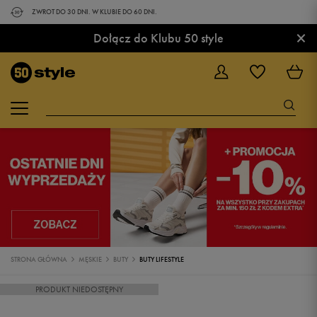
ZWROT DO 30 DNI. W KLUBIE DO 60 DNI.
×
Dołącz do Klubu 50 style
STRONA GŁÓWNA
MĘSKIE
BUTY
BUTY LIFESTYLE
PRODUKT NIEDOSTĘPNY