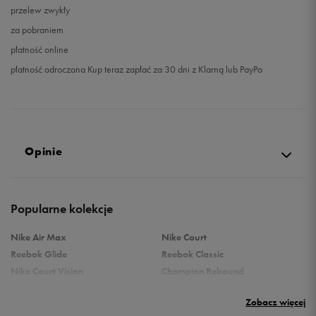
przelew zwykły
za pobraniem
płatność online
płatność odroczona Kup teraz zapłać za 30 dni z Klarną lub PayPo
Opinie
Produkt nie posiada recenzji
Popularne kolekcje
Nike Air Max
Nike Court
Reebok Glide
Reebok Classic
Nike Court Vision
Champion Rebound
Reebok Court Advance
Nike Air Max Systm
Zobacz więcej
adidas Terrex
adidas Grand Court