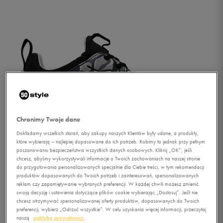
Chronimy Twoje dane
Dokładamy wszelkich starań, aby zakupy naszych Klientów były udane, a produkty,
które wybierają – najlepiej dopasowane do ich potrzeb. Robimy to jednak przy pełnym
poszanowaniu bezpieczeństwa wszystkich danych osobowych. Kliknij „OK”, jeśli
chcesz, abyśmy wykorzystywali informacje o Twoich zachowaniach na naszej stronie
do przygotowania personalizowanych specjalnie dla Ciebie treści, w tym rekomendacji
produktów dopasowanych do Twoich potrzeb i zainteresowań, spersonalizowanych
reklam czy zapamiętywanie wybranych preferencji. W każdej chwili możesz zmienić
1/5
swoją decyzję i ustawienia dotyczące plików cookie wybierając „Dostosuj”. Jeśli nie
chcesz otrzymywać spersonalizowanej oferty produktów, dopasowanych do Twoich
preferencji, wybierz „Odrzuć wszystkie”. W celu uzyskania więcej informacji, przeczytaj
naszą
politykę prywatności.