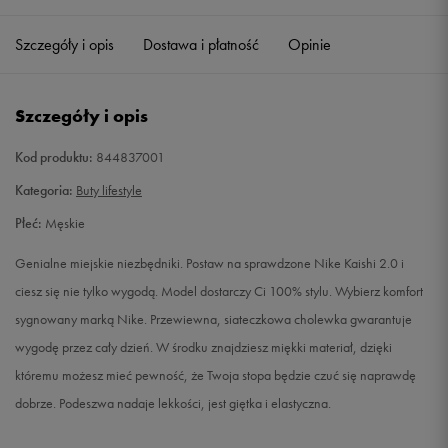
41
26 cm
Powiadom o dostępności
Szczegóły i opis
Dostawa i płatność
Opinie
42
26,5 cm
Powiadom o dostępności
Szczegóły i opis
42,5
27 cm
Powiadom o dostępności
Kod produktu:
844837001
43
27,5 cm
Powiadom o dostępności
Kategoria:
Buty lifestyle
Płeć:
Męskie
44
28 cm
Powiadom o dostępności
Genialne miejskie niezbędniki. Postaw na sprawdzone Nike Kaishi 2.0 i
44,5
28,5 cm
Powiadom o dostępności
ciesz się nie tylko wygodą. Model dostarczy Ci 100% stylu. Wybierz komfort
sygnowany marką Nike. Przewiewna, siateczkowa cholewka gwarantuje
45
29 cm
Powiadom o dostępności
wygodę przez cały dzień. W środku znajdziesz miękki materiał, dzięki
któremu możesz mieć pewność, że Twoja stopa będzie czuć się naprawdę
45,5
29,5 cm
Powiadom o dostępności
dobrze. Podeszwa nadaje lekkości, jest giętka i elastyczna.
46
30 cm
Powiadom o dostępności