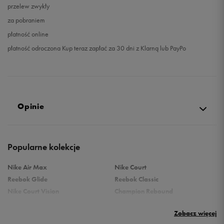
przelew zwykły
za pobraniem
płatność online
płatność odroczona Kup teraz zapłać za 30 dni z Klarną lub PayPo
Opinie
Produkt nie posiada recenzji
Popularne kolekcje
Nike Air Max
Nike Court
Reebok Glide
Reebok Classic
Nike Court Vision
Champion Rebound
Reebok Court Advance
Nike Air Max Systm
Zobacz więcej
adidas Terrex
adidas Grand Court