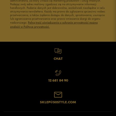
administratora, za który uważa się marketing produktów i usług własnych.
Buty męskie 45
Buty męskie 46
Podając swój adres mailowy zgadzasz się na otrzymywanie informacji
handlowych. Podanie danych jest dobrowolne, aczkolwiek niezbędne w celu
otrzymywania newslettera. Każdy ma prawo do zgłoszenia sprzeciwu wobec
przetwarzania, a także żądania dostępu do danych, sprostowania, usunięcia
lub ograniczenia przetwarzania oraz prawo wniesienia skargi do organu
nadzorczego.
Pełną treść oświadczenia o ochronie prywatności można
znaleźć w Polityce prywatności.
CHAT
12 681 84 90
SKLEP@50STYLE.COM