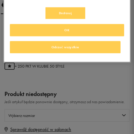
Dostosuj
NIKE KAISHI 2.0 PRINT
OK
0.0
Odrzuć wszystkie
(
0
)
49,99
zł
z Vat
+ 250 PKT W
KLUBIE 50 STYLE
Produkt niedostępny
Jeśli artykuł będzie ponownie dostępny, otrzymasz od nas powiadomienie.
Wybierz rozmiar
Sprawdź dostępność w salonach
Rozmiary EU
Rozmiary US