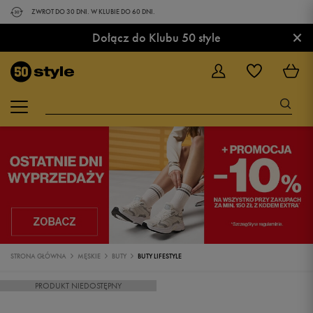
ZWROT DO 30 DNI. W KLUBIE DO 60 DNI.
×
Dołącz do Klubu 50 style
STRONA GŁÓWNA
MĘSKIE
BUTY
BUTY LIFESTYLE
PRODUKT NIEDOSTĘPNY