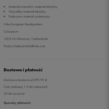
Materiał wierzchni: materiał tekstylny
Wyściółka: materiał tekstylny
Podeszwa: materiał syntetyczny
Nike European Headquarters
Colosseum
11213 NL Hilversum, Netherlands
Product.Safety.EMEA@nike.com
Dostawa i płatność
Darmowa dostawa od 299,99 zł
Czas realizacji 1-5 dni roboczych
30 dni na zwrot
Sposoby płatności: