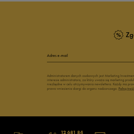
Sneakersy zimowe męskie
Sneakersy nisk
Buty Fila męskie
Białe buty męs
Buty czerwone męskie
Buty niebieski
Buty męskie Puma
Buty męskie w
Zg
Buty męskie 43
Buty męskie 4
Adres e-mail
Administratorem danych osobowych jest Marketing Investme
interesie administratora, za który uważa się marketing pro
niezbędne w celu otrzymywania newslettera. Każdy ma prawo
prawo wniesienia skargi do organu nadzorczego.
Pełną treś
12 681 84