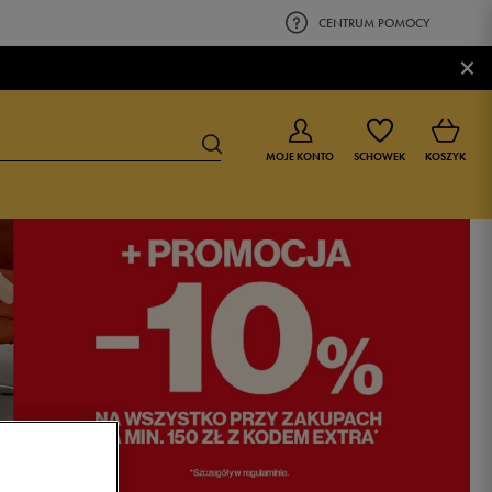
CENTRUM POMOCY
×
MOJE KONTO
SCHOWEK
KOSZYK
BUTY DLA CHŁOPCA
BUTY DLA DZIEWCZYNKI
0-4 lat
0-4 lat
4-8 lat
4-8 lat
9-16 lat
9-16 lat