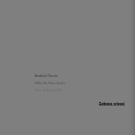
Reebok Classic
Nike Air Max Systm
New Balance 373
Umbro Griffin
Zobacz więcej
New Balance 500
Puma sneakersy męskie