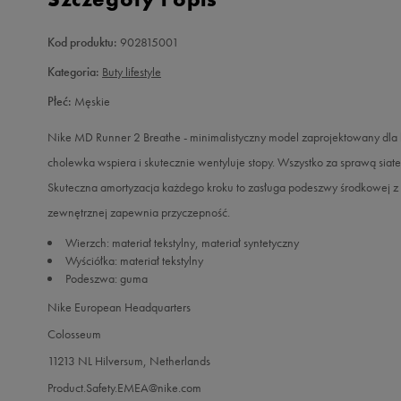
Kod produktu:
902815001
Kategoria:
Buty lifestyle
Płeć:
Męskie
Nike MD Runner 2 Breathe - minimalistyczny model zaprojektowany dla 
cholewka wspiera i skutecznie wentyluje stopy. Wszystko za sprawą sia
Skuteczna amortyzacja każdego kroku to zasługa podeszwy środkowej z
zewnętrznej zapewnia przyczepność.
Wierzch: materiał tekstylny, materiał syntetyczny
Wyściółka: materiał tekstylny
Podeszwa: guma
Nike European Headquarters
Colosseum
11213 NL Hilversum, Netherlands
Product.Safety.EMEA@nike.com