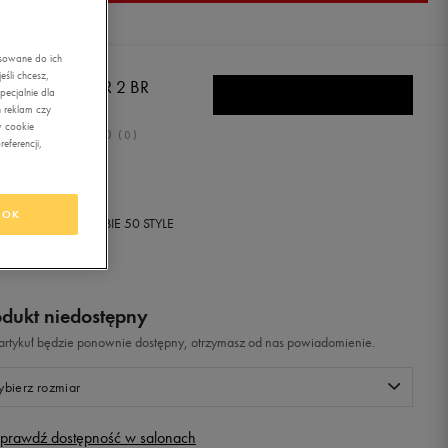
asowane do ich
śli chcesz,
KE MD RUNNER 2 BR
ecjalnie dla
 reklam czy
w cookie
0.0
(
0
)
eferencji,
,99
zł
z Vat
OK
+ 250 PKT W
KLUBIE 50 STYLE
odukt niedostępny
i artykuł będzie ponownie dostępny, otrzymasz od nas powiadomienie.
bierz rozmiar
prawdź dostępność w salonach
Rozmiary EU
Rozmiary US