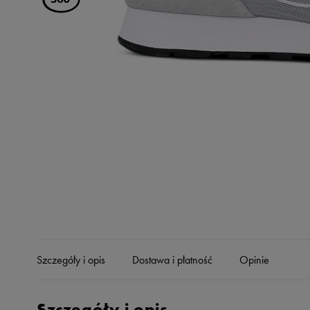
Skechers
Timberland
Umbro
Under Armour
Up8
U.S. Polo ASSN.
Vans
Szczegóły i opis
Dostawa i płatność
Opinie
Szczegóły i opis