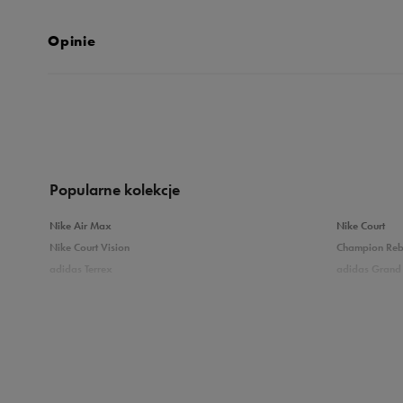
Opinie
Produkt nie posia
Popularne kolekcje
Nike Air Max
Nike Court
Nike Court Vision
Champion Re
adidas Terrex
adidas Grand 
Puma Caven
Vans Filmore
adidas Breaknet
Skechers Uno
Zobacz również
Białe sneakersy męskie
Czarne sneake