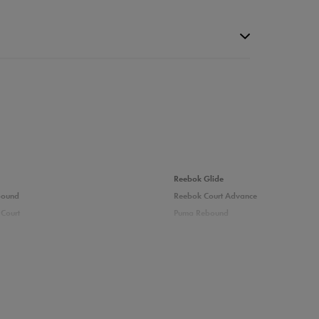
da recenzji
Reebok Glide
bound
Reebok Court Advance
Court
Puma Rebound
adidas Ozelle
Fila Grand Tier
rsy męskie
Nike sneakersy męskie