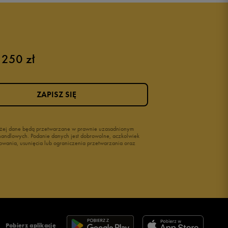
Buty adidas męskie
Buty męskie czarne
Buty męskie Nike
Buty męskie 42
 250 zł
Buty męskie 46
ZAPISZ SIĘ
wyżej dane będą przetwarzane w prawnie uzasadnionym
i handlowych. Podanie danych jest dobrowolne, aczkolwiek
owania, usunięcia lub ograniczenia przetwarzania oraz
Pobierz aplikację