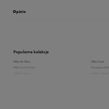
Opinie
Produkt nie posia
Popularne kolekcje
Nike Air Max
Nike Court
Nike Court Vision
Champion Re
adidas Terrex
adidas Grand 
Puma Caven
Vans Filmore
adidas Breaknet
Skechers Uno
Zobacz również
Białe sneakersy męskie
Czarne sneake