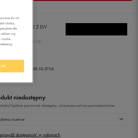
asowane do ich
śli chcesz,
KE MD RUNNER 2 LW
ecjalnie dla
 reklam czy
w cookie
0.0
(
0
)
eferencji,
9,99
zł
z Vat
OK
+ 650 PKT W
KLUBIE 50 STYLE
odukt niedostępny
i artykuł będzie ponownie dostępny, otrzymasz od nas powiadomienie.
bierz rozmiar
prawdź dostępność w salonach
Rozmiary EU
Rozmiary US