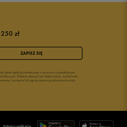
Buty adidas męskie
Buty męskie czarne
Buty męskie Nike
Buty męskie 42
 250 zł
Buty męskie 46
ZAPISZ SIĘ
wyżej dane będą przetwarzane w prawnie uzasadnionym
i handlowych. Podanie danych jest dobrowolne, aczkolwiek
owania, usunięcia lub ograniczenia przetwarzania oraz
Pobierz aplikację