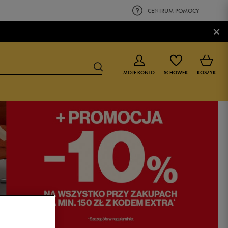
CENTRUM POMOCY
×
MOJE KONTO
SCHOWEK
KOSZYK
BUTY DLA CHŁOPCA
BUTY DLA DZIEWCZYNKI
0-4 lat
0-4 lat
4-8 lat
4-8 lat
9-16 lat
9-16 lat