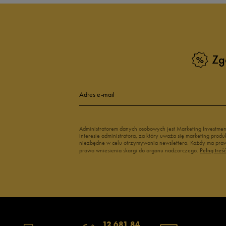
Sneakersy zimowe męskie
Sneakersy nisk
Buty Fila męskie
Białe buty męs
Buty czerwone męskie
Buty niebieski
Buty męskie Puma
Buty męskie w
Zg
Buty męskie 43
Buty męskie 4
Adres e-mail
Administratorem danych osobowych jest Marketing Investme
interesie administratora, za który uważa się marketing pro
niezbędne w celu otrzymywania newslettera. Każdy ma prawo
prawo wniesienia skargi do organu nadzorczego.
Pełną treś
12 681 84