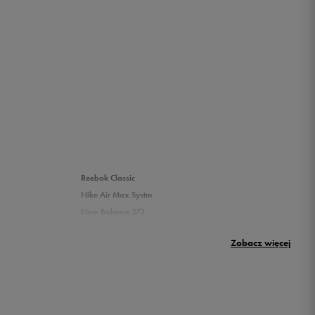
Reebok Classic
Nike Air Max Systm
New Balance 373
Umbro Griffin
Zobacz więcej
New Balance 500
Puma sneakersy męskie