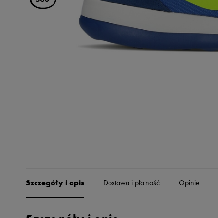
Skechers
Timberland
Umbro
Under Armour
Up8
U.S. Polo ASSN.
Vans
Szczegóły i opis
Dostawa i płatność
Opinie