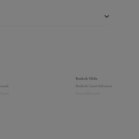
da recenzji
Reebok Glide
bound
Reebok Court Advance
Court
Puma Rebound
adidas Ozelle
Fila Grand Tier
rsy męskie
Nike sneakersy męskie