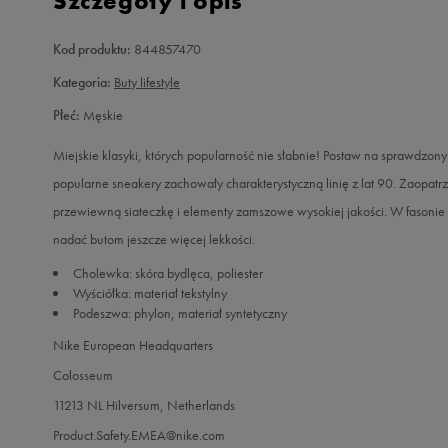
Szczegóły i opis
Kod produktu:
844857470
Kategoria:
Buty lifestyle
Płeć:
Męskie
Miejskie klasyki, których popularność nie słabnie! Postaw na sprawdzony
popularne sneakery zachowały charakterystyczną linię z lat 90. Zaopa
przewiewną siateczkę i elementy zamszowe wysokiej jakości. W fasonie m
nadać butom jeszcze więcej lekkości.
Cholewka: skóra bydlęca, poliester
Wyściółka: materiał tekstylny
Podeszwa: phylon, materiał syntetyczny
Nike European Headquarters
Colosseum
11213 NL Hilversum, Netherlands
Product.Safety.EMEA@nike.com