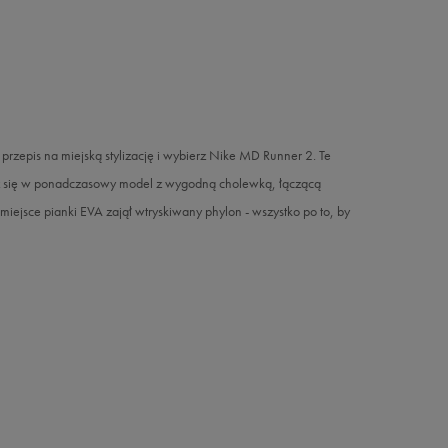
 przepis na miejską stylizację i wybierz Nike MD Runner 2. Te
trz się w ponadczasowy model z wygodną cholewką, łączącą
iejsce pianki EVA zajął wtryskiwany phylon - wszystko po to, by