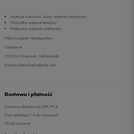
46
30 cm
Powiadom o dostępności
Materiał wierzchni: skóra, materiał syntetyczny
Wyściółka: materiał tekstylny
Podeszwa: materiał syntetyczny
47
30,5 cm
Powiadom o dostępności
Nike European Headquarters
47,5
31 cm
Powiadom o dostępności
Colosseum
11213 NL Hilversum, Netherlands
48,5
32 cm
Powiadom o dostępności
Product.Safety.EMEA@nike.com
Dostawa i płatność
Darmowa dostawa od 299,99 zł
Czas realizacji 1-5 dni roboczych
30 dni na zwrot