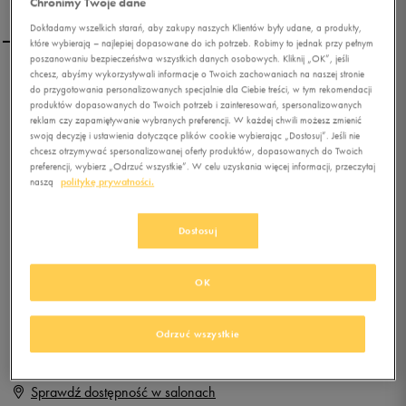
Chronimy Twoje dane
Dokładamy wszelkich starań, aby zakupy naszych Klientów były udane, a produkty,
które wybierają – najlepiej dopasowane do ich potrzeb. Robimy to jednak przy pełnym
poszanowaniu bezpieczeństwa wszystkich danych osobowych. Kliknij „OK”, jeśli
chcesz, abyśmy wykorzystywali informacje o Twoich zachowaniach na naszej stronie
NIKE NIGHTGAZER
do przygotowania personalizowanych specjalnie dla Ciebie treści, w tym rekomendacji
produktów dopasowanych do Twoich potrzeb i zainteresowań, spersonalizowanych
reklam czy zapamiętywanie wybranych preferencji. W każdej chwili możesz zmienić
swoją decyzję i ustawienia dotyczące plików cookie wybierając „Dostosuj”. Jeśli nie
0.0
(
0
)
chcesz otrzymywać spersonalizowanej oferty produktów, dopasowanych do Twoich
49,99
zł
z Vat
preferencji, wybierz „Odrzuć wszystkie”. W celu uzyskania więcej informacji, przeczytaj
naszą
politykę prywatności.
+ 250 PKT W
KLUBIE 50 STYLE
Dostosuj
Produkt niedostępny
OK
Jeśli artykuł będzie ponownie dostępny, otrzymasz od nas powiadomienie.
Odrzuć wszystkie
Wybierz rozmiar
Sprawdź dostępność w salonach
Rozmiary EU
Rozmiary US