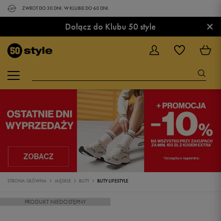
ZWROT DO 30 DNI. W KLUBIE DO 60 DNI.
×
Dołącz do Klubu 50 style
STRONA GŁÓWNA
MĘSKIE
BUTY
BUTY LIFESTYLE
PRODUKT NIEDOSTĘPNY