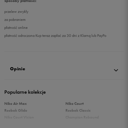
Sposoby płatności:
przelew zwykły
za pobraniem
płatność online
płatność odroczona Kup teraz zapłać za 30 dni z Klarną lub PayPo
Opinie
Produkt nie posiada recenzji
Popularne kolekcje
Nike Air Max
Nike Court
Reebok Glide
Reebok Classic
Nike Court Vision
Champion Rebound
Reebok Court Advance
Nike Air Max Systm