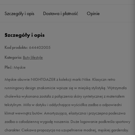
40,5
25,5 cm
Powiadom o dostępności
Szczegóły i opis
Dostawa i płatność
Opinie
41
26 cm
Powiadom o dostępności
Szczegóły i opis
42
26,5 cm
Powiadom o dostępności
Kod produktu:
644402005
42,5
27 cm
Powiadom o dostępności
Kategoria:
Buty lifestyle
Płeć:
Męskie
43
27,5 cm
Powiadom o dostępności
Męskie obuwie NIGHTGAZER z kolekcji marki Nike. Klasyczn retro
44
28 cm
Powiadom o dostępności
runningowy design znakomicie wpisze się w miejską stylistykę. Wytrzymała
cholewka wykonana została z połączenia skóry syntetycznej z materiałem
44,5
28,5 cm
Powiadom o dostępności
tekstylnym. Miła w dotyku i oddychająca wyściółka zadba o odpowiedni
klimat wewnątrz butów. Amortyzująca, elastyczna i przyczepna podeszwa
45
29 cm
Powiadom o dostępności
zadba o całodzienną wygodę noszenia. Duże logowanie podkreśla sportowy
charakter. Ciekawa propozycja na uzupełnienie modnej, męskiej garderoby.
45,5
29,5 cm
Powiadom o dostępności