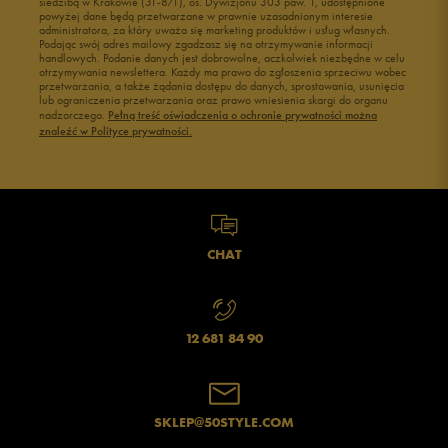
siedzibą w Krakowie (31-871), os. Dywizjonu 303 paw. 1, udostępnione
powyżej dane będą przetwarzane w prawnie uzasadnionym interesie
Buty męskie 43
Buty męskie 44
administratora, za który uważa się marketing produktów i usług własnych.
Buty męskie 45
Buty męskie 46
Podając swój adres mailowy zgadzasz się na otrzymywanie informacji
handlowych. Podanie danych jest dobrowolne, aczkolwiek niezbędne w celu
otrzymywania newslettera. Każdy ma prawo do zgłoszenia sprzeciwu wobec
przetwarzania, a także żądania dostępu do danych, sprostowania, usunięcia
lub ograniczenia przetwarzania oraz prawo wniesienia skargi do organu
nadzorczego.
Pełną treść oświadczenia o ochronie prywatności można
znaleźć w Polityce prywatności.
CHAT
12 681 84 90
SKLEP@50STYLE.COM