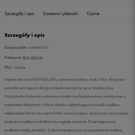
40,5
25,5 cm
Powiadom o dostępności
Szczegóły i opis
Dostawa i płatność
Opinie
41
26 cm
Powiadom o dostępności
Szczegóły i opis
42
26,5 cm
Powiadom o dostępności
Kod produktu:
644402411
42,5
27 cm
Powiadom o dostępności
Kategoria:
Buty lifestyle
Płeć:
Męskie
43
27,5 cm
Powiadom o dostępności
Męskie obuwie NIGHTGAZER z jesiennej kolekcji marki Nike. Klasyczny
44
28 cm
Powiadom o dostępności
już retro runningowy design znakomicie wpisze się w miejską ulicę.
Wytrzymała cholewka wykonana została z połączenia skóry syntetycznej z
44,5
28,5 cm
Powiadom o dostępności
materiałem tekstylnym. Miła w dotyku i oddychająca wyściółka zadba o
odpowiedni klimat wewnątrz butów. Amortyzująca, elastyczna i przyczepna
45
29 cm
Powiadom o dostępności
podeszwa zadba o całodzienną wygodę noszenia. Duże logowanie
podkreśli markę produktu. Ciekawa propozycja na uzupełnienie modnej,
45,5
29,5 cm
Powiadom o dostępności