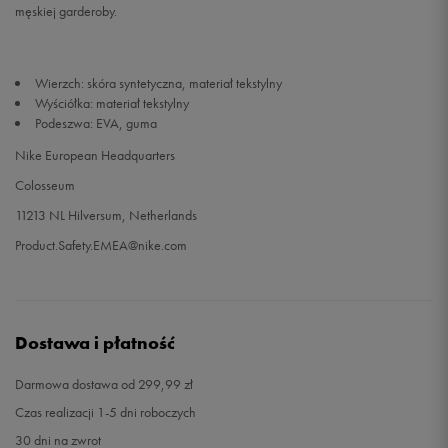
męskiej garderoby.
46
30 cm
Powiadom o dostępności
Wierzch: skóra syntetyczna, materiał tekstylny
47
30,5 cm
Powiadom o dostępności
Wyściółka: materiał tekstylny
Podeszwa: EVA, guma
47,5
31 cm
Powiadom o dostępności
Nike European Headquarters
Colosseum
48,5
32 cm
Powiadom o dostępności
11213 NL Hilversum, Netherlands
Product.Safety.EMEA@nike.com
49,5
33 cm
Powiadom o dostępności
Dostawa i płatność
Darmowa dostawa od 299,99 zł
Czas realizacji 1-5 dni roboczych
30 dni na zwrot