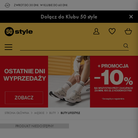
ZWROT DO 30 DNI. W KLUBIE DO 60 DNI.
×
Dołącz do Klubu 50 style
STRONA GŁÓWNA
MĘSKIE
BUTY
BUTY LIFESTYLE
PRODUKT NIEDOSTĘPNY