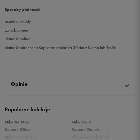
Sposoby płatności:
przelew zwykły
za pobraniem
płatność online
płatność odroczona Kup teraz zapłać za 30 dni z Klarną lub PayPo
Opinie
Produkt nie posiada recenzji
Popularne kolekcje
Nike Air Max
Nike Court
Reebok Glide
Reebok Classic
Nike Court Vision
Champion Rebound