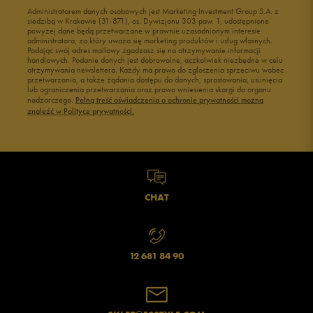
Administratorem danych osobowych jest Marketing Investment Group S.A. z
Buty męskie 41
Buty męskie 42
siedzibą w Krakowie (31-871), os. Dywizjonu 303 paw. 1, udostępnione
powyżej dane będą przetwarzane w prawnie uzasadnionym interesie
Buty męskie 43
Buty męskie 44
administratora, za który uważa się marketing produktów i usług własnych.
Buty męskie 45
Buty męskie 46
Podając swój adres mailowy zgadzasz się na otrzymywanie informacji
handlowych. Podanie danych jest dobrowolne, aczkolwiek niezbędne w celu
otrzymywania newslettera. Każdy ma prawo do zgłoszenia sprzeciwu wobec
przetwarzania, a także żądania dostępu do danych, sprostowania, usunięcia
lub ograniczenia przetwarzania oraz prawo wniesienia skargi do organu
nadzorczego.
Pełną treść oświadczenia o ochronie prywatności można
znaleźć w Polityce prywatności.
CHAT
12 681 84 90