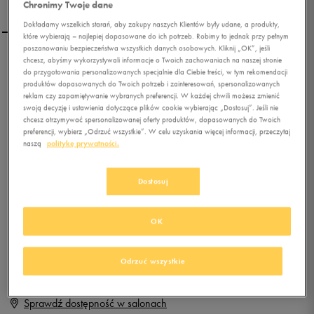
Chronimy Twoje dane
Dokładamy wszelkich starań, aby zakupy naszych Klientów były udane, a produkty,
które wybierają – najlepiej dopasowane do ich potrzeb. Robimy to jednak przy pełnym
poszanowaniu bezpieczeństwa wszystkich danych osobowych. Kliknij „OK”, jeśli
chcesz, abyśmy wykorzystywali informacje o Twoich zachowaniach na naszej stronie
NIKE NIGHTGAZER
do przygotowania personalizowanych specjalnie dla Ciebie treści, w tym rekomendacji
produktów dopasowanych do Twoich potrzeb i zainteresowań, spersonalizowanych
reklam czy zapamiętywanie wybranych preferencji. W każdej chwili możesz zmienić
swoją decyzję i ustawienia dotyczące plików cookie wybierając „Dostosuj”. Jeśli nie
0.0
(
0
)
chcesz otrzymywać spersonalizowanej oferty produktów, dopasowanych do Twoich
99,99
zł
z Vat
preferencji, wybierz „Odrzuć wszystkie”. W celu uzyskania więcej informacji, przeczytaj
naszą
politykę prywatności.
+ 500 PKT W
KLUBIE 50 STYLE
Dostosuj
Produkt niedostępny
OK
Jeśli artykuł będzie ponownie dostępny, otrzymasz od nas powiadomienie.
Odrzuć wszystkie
Wybierz rozmiar
Sprawdź dostępność w salonach
Rozmiary EU
Rozmiary US