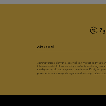
Białe sneakersy męskie
Czarne sneake
Sneakersy zimowe męskie
Sneakersy nisk
Buty Fila męskie
Białe buty męs
Buty czerwone męskie
Buty niebieski
Buty męskie Puma
Buty męskie w
Zg
Buty męskie 43
Buty męskie 4
Adres e-mail
Administratorem danych osobowych jest Marketing Investme
interesie administratora, za który uważa się marketing pro
niezbędne w celu otrzymywania newslettera. Każdy ma prawo
prawo wniesienia skargi do organu nadzorczego.
Pełną treś