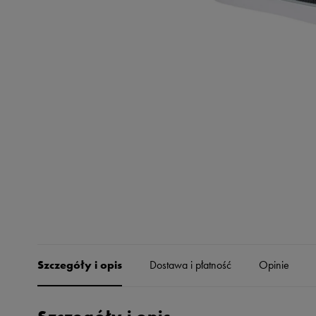
Skechers
Timberland
Umbro
Under Armour
Up8
U.S. Polo ASSN.
Vans
Szczegóły i opis
Dostawa i płatność
Opinie