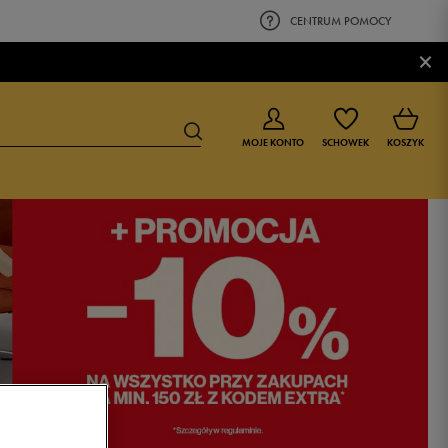
CENTRUM POMOCY
×
MOJE KONTO
SCHOWEK
KOSZYK
BUTY DLA CHŁOPCA
BUTY DLA DZIEWCZYNKI
0-4 lat
0-4 lat
4-8 lat
4-8 lat
9-16 lat
9-16 lat