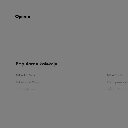
Opinie
Produkt nie posia
Popularne kolekcje
Nike Air Max
Nike Court
Nike Court Vision
Champion Re
adidas Terrex
adidas Grand 
Puma Caven
Vans Filmore
adidas Breaknet
Skechers Uno
Zobacz również