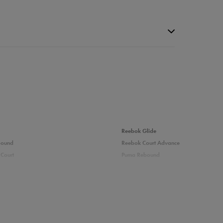
da recenzji
Reebok Glide
bound
Reebok Court Advance
Court
Puma Rebound
adidas Ozelle
Fila Grand Tier