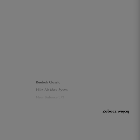
Reebok Classic
Nike Air Max Systm
New Balance 373
Umbro Griffin
Zobacz więcej
New Balance 500