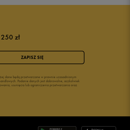
Puma sneakersy męskie
Buty adidas męskie
Buty męskie czarne
Buty męskie Nike
Buty męskie 42
 250 zł
Buty męskie 46
ZAPISZ SIĘ
wyżej dane będą przetwarzane w prawnie uzasadnionym
i handlowych. Podanie danych jest dobrowolne, aczkolwiek
owania, usunięcia lub ograniczenia przetwarzania oraz