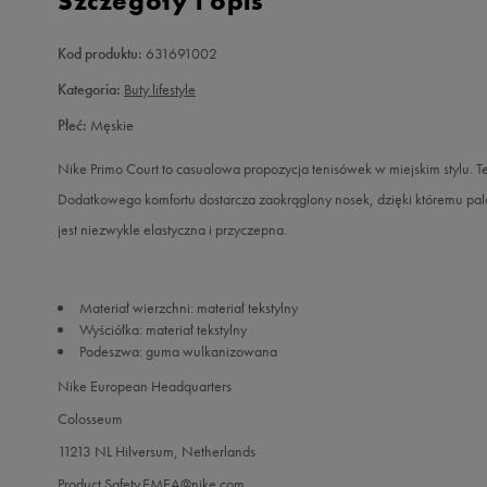
Szczegóły i opis
Kod produktu:
631691002
Kategoria:
Buty lifestyle
Płeć:
Męskie
Nike Primo Court to casualowa propozycja tenisówek w miejskim stylu. 
Dodatkowego komfortu dostarcza zaokrąglony nosek, dzięki któremu p
jest niezwykle elastyczna i przyczepna.
Materiał wierzchni: materiał tekstylny
Wyściółka: materiał tekstylny
Podeszwa: guma wulkanizowana
Nike European Headquarters
Colosseum
11213 NL Hilversum, Netherlands
Product.Safety.EMEA@nike.com