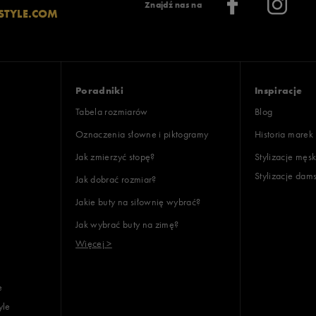
Znajdź nas na
STYLE.COM
Poradniki
Inspiracje
Tabela rozmiarów
Blog
Oznaczenia słowne i piktogramy
Historia marek
Jak zmierzyć stopę?
Stylizacje męsk
Stylizacje dam
Jak dobrać rozmiar?
Jakie buty na siłownię wybrać?
Jak wybrać buty na zimę?
Więcej >
e
yle