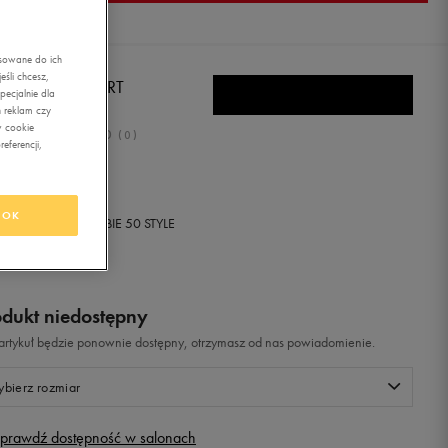
asowane do ich
śli chcesz,
KE PRIMO COURT
ecjalnie dla
 reklam czy
w cookie
0.0
(
0
)
eferencji,
9,99
zł
z Vat
OK
+ 900 PKT W
KLUBIE 50 STYLE
odukt niedostępny
i artykuł będzie ponownie dostępny, otrzymasz od nas powiadomienie.
bierz rozmiar
prawdź dostępność w salonach
Rozmiary EU
Rozmiary US