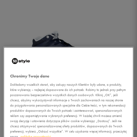
Chronimy Twoje dane
Dokładamy wszelkich starań, aby zakupy naszych Klientów były udane, a produkty,
które wybierają – najlepiej dopasowane do ich potrzeb. Robimy to jednak przy pełnym
poszanowaniu bezpieczeństwa wszystkich danych osobowych. Kliknij „OK”, jeśli
chcesz, abyśmy wykorzystywali informacje o Twoich zachowaniach na naszej stronie
do przygotowania personalizowanych specjalnie dla Ciebie treści, w tym rekomendacji
produktów dopasowanych do Twoich potrzeb i zainteresowań, spersonalizowanych
reklam czy zapamiętywanie wybranych preferencji. W każdej chwili możesz zmienić
1/3
swoją decyzję i ustawienia dotyczące plików cookie wybierając „Dostosuj”. Jeśli nie
chcesz otrzymywać spersonalizowanej oferty produktów, dopasowanych do Twoich
preferencji, wybierz „Odrzuć wszystkie”. W celu uzyskania więcej informacji, przeczytaj
naszą
politykę prywatności.