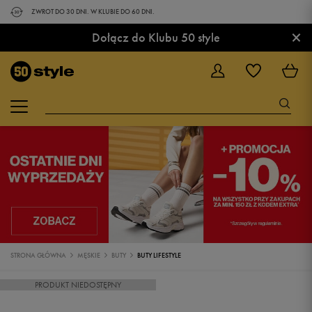
ZWROT DO 30 DNI. W KLUBIE DO 60 DNI.
×
Dołącz do Klubu 50 style
STRONA GŁÓWNA
MĘSKIE
BUTY
BUTY LIFESTYLE
PRODUKT NIEDOSTĘPNY