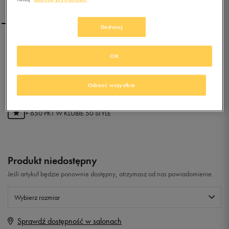
Dostosuj
NIKE PRIORITY MID
OK
0.0
(
0
)
Odrzuć wszystkie
129,99
zł
z Vat
+ 650 PKT W
KLUBIE 50 STYLE
Produkt niedostępny
Jeśli artykuł będzie ponownie dostępny, otrzymasz od nas powiadomienie.
Wybierz rozmiar
Sprawdź dostępność w salonach
Rozmiary EU
Rozmiary US