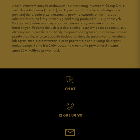
Buty męskie Puma
Buty męskie wysokie
Administratorem danych osobowych jest Marketing Investment Group S.A. z
Buty męskie 41
Buty męskie 42
siedzibą w Krakowie (31-871), os. Dywizjonu 303 paw. 1, udostępnione
powyżej dane będą przetwarzane w prawnie uzasadnionym interesie
Buty męskie 43
Buty męskie 44
administratora, za który uważa się marketing produktów i usług własnych.
Buty męskie 45
Buty męskie 46
Podając swój adres mailowy zgadzasz się na otrzymywanie informacji
handlowych. Podanie danych jest dobrowolne, aczkolwiek niezbędne w celu
otrzymywania newslettera. Każdy ma prawo do zgłoszenia sprzeciwu wobec
przetwarzania, a także żądania dostępu do danych, sprostowania, usunięcia
lub ograniczenia przetwarzania oraz prawo wniesienia skargi do organu
nadzorczego.
Pełną treść oświadczenia o ochronie prywatności można
znaleźć w Polityce prywatności.
CHAT
12 681 84 90