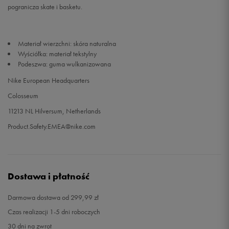
pogranicza skate i basketu.
46
30 cm
Powiadom o dostępności
Materiał wierzchni: skóra naturalna
47
30,5 cm
Powiadom o dostępności
Wyściółka: materiał tekstylny
Podeszwa: guma wulkanizowana
Nike European Headquarters
Colosseum
11213 NL Hilversum, Netherlands
Product.Safety.EMEA@nike.com
Dostawa i płatność
Darmowa dostawa od 299,99 zł
Czas realizacji 1-5 dni roboczych
30 dni na zwrot