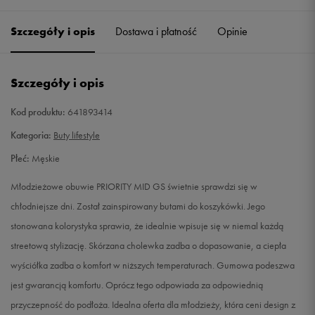
40,5
25,5 cm
Powiadom o dostępności
Szczegóły i opis
Dostawa i płatność
Opinie
41
26 cm
Powiadom o dostępności
Szczegóły i opis
42
26,5 cm
Powiadom o dostępności
Kod produktu:
641893414
42,5
27 cm
Powiadom o dostępności
Kategoria:
Buty lifestyle
Płeć:
Męskie
43
27,5 cm
Powiadom o dostępności
Młodzieżowe obuwie PRIORITY MID GS świetnie sprawdzi się w
44
28 cm
Powiadom o dostępności
chłodniejsze dni. Został zainspirowany butami do koszykówki. Jego
stonowana kolorystyka sprawia, że idealnie wpisuje się w niemal każdą
44,5
28,5 cm
Powiadom o dostępności
streetową stylizację. Skórzana cholewka zadba o dopasowanie, a ciepła
wyściółka zadba o komfort w niższych temperaturach. Gumowa podeszwa
45
29 cm
Powiadom o dostępności
jest gwarancją komfortu. Oprócz tego odpowiada za odpowiednią
przyczepność do podłoża. Idealna oferta dla młodzieży, która ceni design z
45,5
29,5 cm
Powiadom o dostępności