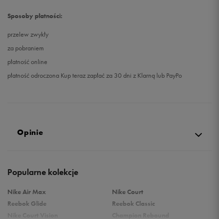
Sposoby płatności:
przelew zwykły
za pobraniem
płatność online
płatność odroczona Kup teraz zapłać za 30 dni z Klarną lub PayPo
Opinie
Produkt nie posiada recenzji
Popularne kolekcje
Nike Air Max
Nike Court
Reebok Glide
Reebok Classic
Nike Court Vision
Champion Rebound