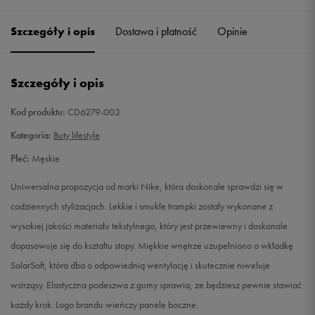
41
26 cm
Powiadom o dostępności
Szczegóły i opis
Dostawa i płatność
Opinie
42
26,5 cm
Powiadom o dostępności
Szczegóły i opis
42,5
27 cm
Powiadom o dostępności
Kod produktu:
CD6279-003
43
27,5 cm
Powiadom o dostępności
Kategoria:
Buty lifestyle
Płeć:
Męskie
44
28 cm
Powiadom o dostępności
Uniwersalna propozycja od marki Nike, która doskonale sprawdzi się w
44,5
28,5 cm
Powiadom o dostępności
codziennych stylizacjach. Lekkie i smukłe trampki zostały wykonane z
wysokiej jakości materiału tekstylnego, który jest przewiewny i doskonale
45
29 cm
Powiadom o dostępności
dopasowuje się do kształtu stopy. Miękkie wnętrze uzupełniono o wkładkę
SolarSoft, która dba o odpowiednią wentylację i skutecznie niweluje
45,5
29,5 cm
Powiadom o dostępności
wstrząsy. Elastyczna podeszwa z gumy sprawia, ze będziesz pewnie stawiać
każdy krok. Logo brandu wieńczy panele boczne.
46
30 cm
Powiadom o dostępności