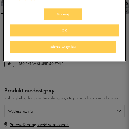
Dostosuj
NIKE SB CHARGE
OK
SOLARSOFT TEXTILE
0.0
(
0
)
Odrzuć wszystkie
229,99
zł
z Vat
+ 1150 PKT W
KLUBIE 50 STYLE
Produkt niedostępny
Jeśli artykuł będzie ponownie dostępny, otrzymasz od nas powiadomienie.
Wybierz rozmiar
Sprawdź dostępność w salonach
Rozmiary EU
Rozmiary US