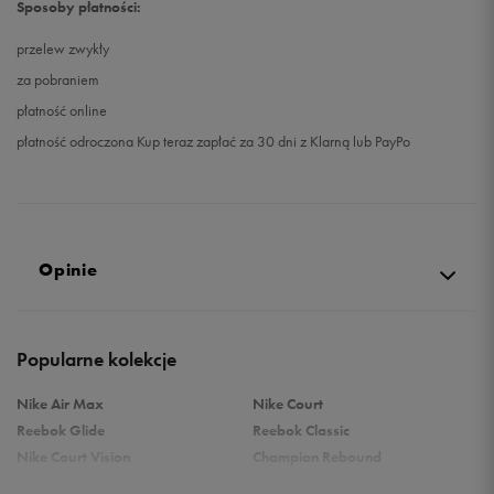
Sposoby płatności:
przelew zwykły
za pobraniem
płatność online
płatność odroczona Kup teraz zapłać za 30 dni z Klarną lub PayPo
Opinie
Produkt nie posiada recenzji
Popularne kolekcje
Nike Air Max
Nike Court
Reebok Glide
Reebok Classic
Nike Court Vision
Champion Rebound
Reebok Court Advance
Nike Air Max Systm