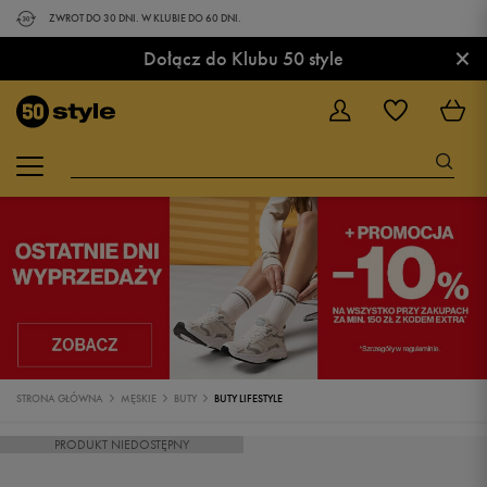
ZWROT DO 30 DNI. W KLUBIE DO 60 DNI.
×
Dołącz do Klubu 50 style
STRONA GŁÓWNA
MĘSKIE
BUTY
BUTY LIFESTYLE
PRODUKT NIEDOSTĘPNY