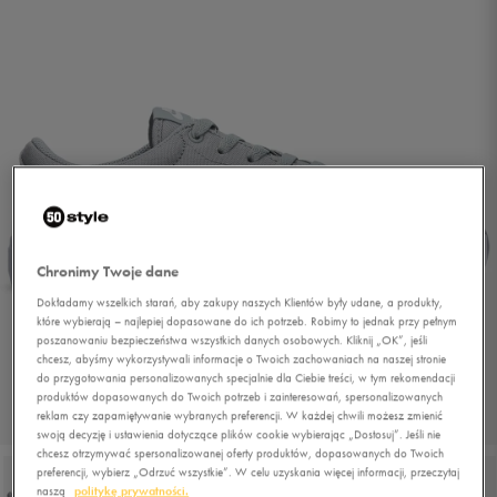
Chronimy Twoje dane
Dokładamy wszelkich starań, aby zakupy naszych Klientów były udane, a produkty,
które wybierają – najlepiej dopasowane do ich potrzeb. Robimy to jednak przy pełnym
poszanowaniu bezpieczeństwa wszystkich danych osobowych. Kliknij „OK”, jeśli
chcesz, abyśmy wykorzystywali informacje o Twoich zachowaniach na naszej stronie
do przygotowania personalizowanych specjalnie dla Ciebie treści, w tym rekomendacji
produktów dopasowanych do Twoich potrzeb i zainteresowań, spersonalizowanych
reklam czy zapamiętywanie wybranych preferencji. W każdej chwili możesz zmienić
1/6
swoją decyzję i ustawienia dotyczące plików cookie wybierając „Dostosuj”. Jeśli nie
chcesz otrzymywać spersonalizowanej oferty produktów, dopasowanych do Twoich
preferencji, wybierz „Odrzuć wszystkie”. W celu uzyskania więcej informacji, przeczytaj
naszą
politykę prywatności.