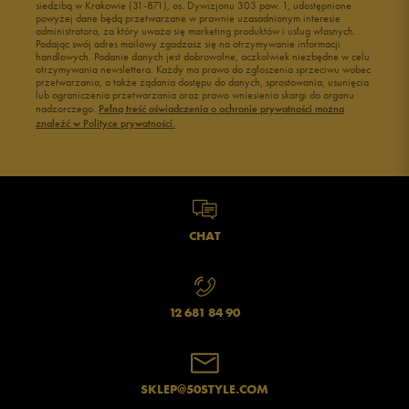
siedzibą w Krakowie (31-871), os. Dywizjonu 303 paw. 1, udostępnione
powyżej dane będą przetwarzane w prawnie uzasadnionym interesie
Buty męskie 43
Buty męskie 44
administratora, za który uważa się marketing produktów i usług własnych.
Buty męskie 45
Buty męskie 46
Podając swój adres mailowy zgadzasz się na otrzymywanie informacji
handlowych. Podanie danych jest dobrowolne, aczkolwiek niezbędne w celu
otrzymywania newslettera. Każdy ma prawo do zgłoszenia sprzeciwu wobec
przetwarzania, a także żądania dostępu do danych, sprostowania, usunięcia
lub ograniczenia przetwarzania oraz prawo wniesienia skargi do organu
nadzorczego.
Pełną treść oświadczenia o ochronie prywatności można
znaleźć w Polityce prywatności.
CHAT
12 681 84 90
SKLEP@50STYLE.COM