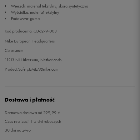
Wierzch: materiał tekstylny, skóra syntetyczna
Wyściółka: materiał tekstylny
Podeszwa: guma
Kod producenta: CD6279-003
Nike European Headquarters
Colosseum
11213 NL Hilversum, Netherlands
Product.Safety.EMEA@nike.com
Dostawa i płatność
Darmowa dostawa od 299,99 zł
Czas realizacji 1-5 dni roboczych
30 dni na zwrot