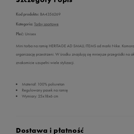
Kod produktu:
BA4356269
Kategoria:
Torby sportowe
Płeć:
Unisex
Mini torba na ramię HERITAGE AD SMALL ITEMS od marki Nike. Komora
organizację przestrzeni. W środku znajdują się mniejsze przegródki na 
znakomicie uzupełni wiele stylizacji.
Materiał: 100% poliuretan
Regulowany pasek na ramię
Wymiary: 25x18x6 cm
Dostawa i płatność