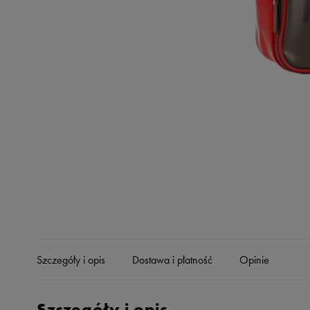
Skechers
Timberland
Umbro
Under Armour
Up8
U.S. Polo ASSN.
Vans
Szczegóły i opis
Dostawa i płatność
Opinie
Szczegóły i opis