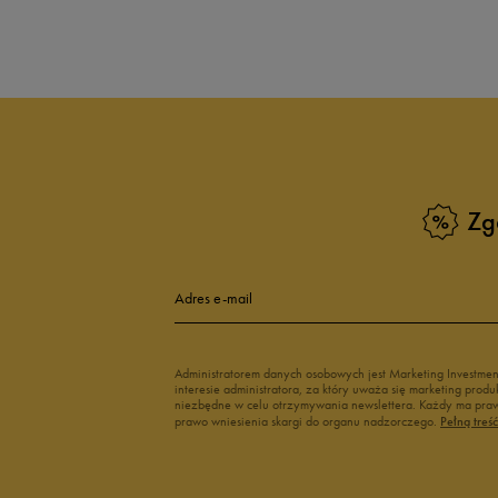
Produkt nie posia
Zg
Adres e-mail
Administratorem danych osobowych jest Marketing Investme
interesie administratora, za który uważa się marketing pro
niezbędne w celu otrzymywania newslettera. Każdy ma prawo
prawo wniesienia skargi do organu nadzorczego.
Pełną treś