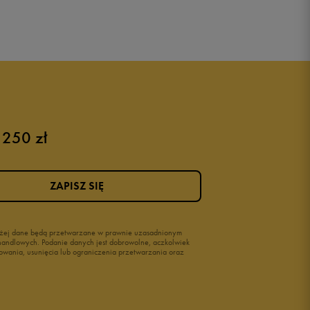
 250 zł
ZAPISZ SIĘ
wyżej dane będą przetwarzane w prawnie uzasadnionym
i handlowych. Podanie danych jest dobrowolne, aczkolwiek
owania, usunięcia lub ograniczenia przetwarzania oraz