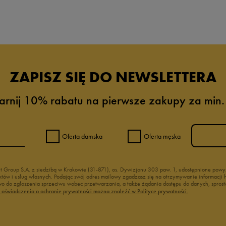
da recenzji
ZAPISZ SIĘ DO NEWSLETTERA
arnij 10% rabatu na pierwsze zakupy za min.
Oferta damska
Oferta męska
nt Group S.A. z siedzibą w Krakowie (31-871), os. Dywizjonu 303 paw. 1, udostępnione po
duktów i usług własnych. Podając swój adres mailowy zgadzasz się na otrzymywanie informacj
 do zgłoszenia sprzeciwu wobec przetwarzania, a także żądania dostępu do danych, sprost
ć oświadczenia o ochronie prywatności można znaleźć w Polityce prywatności.