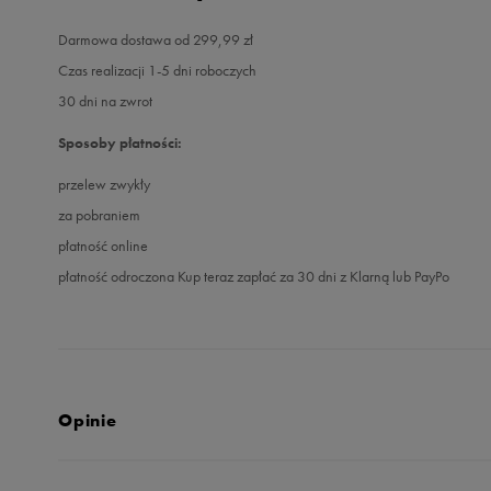
Darmowa dostawa od 299,99 zł
Czas realizacji 1-5 dni roboczych
30 dni na zwrot
Sposoby płatności:
przelew zwykły
za pobraniem
płatność online
płatność odroczona Kup teraz zapłać za 30 dni z Klarną lub PayPo
Opinie