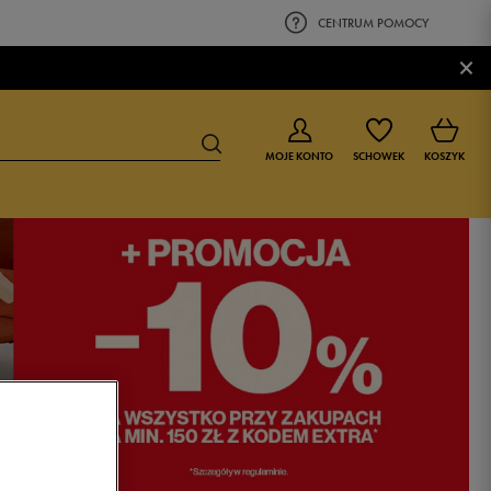
CENTRUM POMOCY
×
MOJE KONTO
SCHOWEK
KOSZYK
BUTY DLA CHŁOPCA
BUTY DLA DZIEWCZYNKI
0-4 lat
0-4 lat
4-8 lat
4-8 lat
9-16 lat
9-16 lat