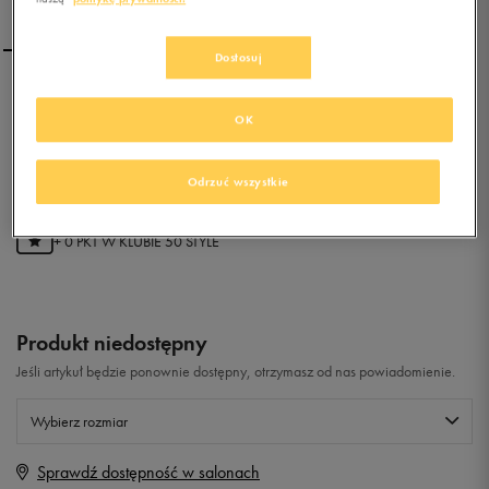
Dostosuj
PUMA BMW MS FUTURE
OK
CAT M1 2
0.0
(
0
)
Odrzuć wszystkie
0
zł
z Vat
+ 0 PKT W
KLUBIE 50 STYLE
Produkt niedostępny
Jeśli artykuł będzie ponownie dostępny, otrzymasz od nas powiadomienie.
Wybierz rozmiar
Sprawdź dostępność w salonach
Rozmiary EU
Rozmiary US