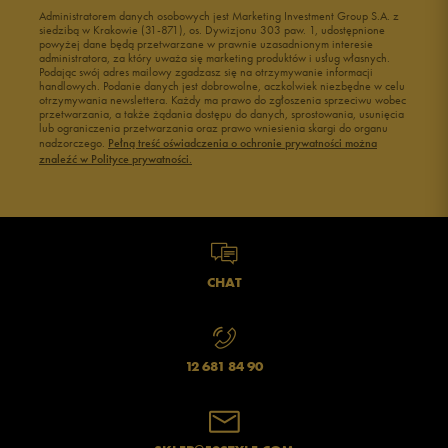
Administratorem danych osobowych jest Marketing Investment Group S.A. z
Buty męskie 41
Buty męskie 42
siedzibą w Krakowie (31-871), os. Dywizjonu 303 paw. 1, udostępnione
powyżej dane będą przetwarzane w prawnie uzasadnionym interesie
Buty męskie 43
Buty męskie 44
administratora, za który uważa się marketing produktów i usług własnych.
Buty męskie 45
Buty męskie 46
Podając swój adres mailowy zgadzasz się na otrzymywanie informacji
handlowych. Podanie danych jest dobrowolne, aczkolwiek niezbędne w celu
otrzymywania newslettera. Każdy ma prawo do zgłoszenia sprzeciwu wobec
przetwarzania, a także żądania dostępu do danych, sprostowania, usunięcia
lub ograniczenia przetwarzania oraz prawo wniesienia skargi do organu
nadzorczego.
Pełną treść oświadczenia o ochronie prywatności można
znaleźć w Polityce prywatności.
CHAT
12 681 84 90