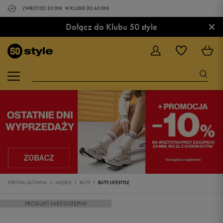
ZWROT DO 30 DNI. W KLUBIE DO 60 DNI.
×
Dołącz do Klubu 50 style
STRONA GŁÓWNA
MĘSKIE
BUTY
BUTY LIFESTYLE
PRODUKT NIEDOSTĘPNY