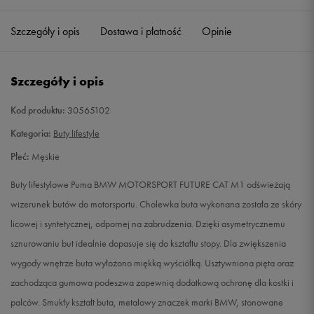
40,5
26 cm
Powiadom o dostępności
Szczegóły i opis
Dostawa i płatność
Opinie
41
26,5 cm
Powiadom o dostępności
Szczegóły i opis
42
27 cm
Powiadom o dostępności
Kod produktu:
30565102
42,5
27,5 cm
Powiadom o dostępności
Kategoria:
Buty lifestyle
Płeć:
Męskie
43
28 cm
Powiadom o dostępności
Buty lifestylowe Puma BMW MOTORSPORT FUTURE CAT M1 odświeżają
44
28,5 cm
Powiadom o dostępności
wizerunek butów do motorsportu. Cholewka buta wykonana została ze skóry
licowej i syntetycznej, odpornej na zabrudzenia. Dzięki asymetrycznemu
44,5
29 cm
Powiadom o dostępności
sznurowaniu but idealnie dopasuje się do kształtu stopy. Dla zwiększenia
wygody wnętrze buta wyłożono miękką wyściółką. Usztywniona pięta oraz
46
30 cm
Powiadom o dostępności
zachodząca gumowa podeszwa zapewnią dodatkową ochronę dla kostki i
palców. Smukły kształt buta, metalowy znaczek marki BMW, stonowane