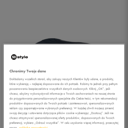
Chronimy Twoje dane
Dokładamy wszelkich starań, aby zakupy naszych Klientów były udane, a produkty,
które wybierają – najlepiej dopasowane do ich potrzeb. Robimy to jednak przy pełnym
poszanowaniu bezpieczeństwa wszystkich danych osobowych. Kliknij „OK”, jeśli
chcesz, abyśmy wykorzystywali informacje o Twoich zachowaniach na naszej stronie
do przygotowania personalizowanych specjalnie dla Ciebie treści, w tym rekomendacji
produktów dopasowanych do Twoich potrzeb i zainteresowań, spersonalizowanych
reklam czy zapamiętywanie wybranych preferencji. W każdej chwili możesz zmienić
1/3
swoją decyzję i ustawienia dotyczące plików cookie wybierając „Dostosuj”. Jeśli nie
chcesz otrzymywać spersonalizowanej oferty produktów, dopasowanych do Twoich
preferencji, wybierz „Odrzuć wszystkie”. W celu uzyskania więcej informacji, przeczytaj
naszą
politykę prywatności.