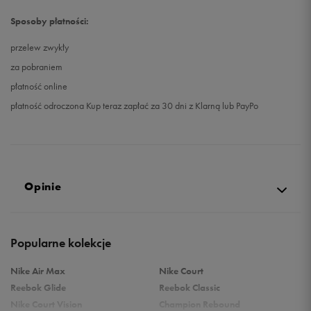
Sposoby płatności:
przelew zwykły
za pobraniem
płatność online
płatność odroczona Kup teraz zapłać za 30 dni z Klarną lub PayPo
Opinie
Produkt nie posiada recenzji
Popularne kolekcje
Nike Air Max
Nike Court
Reebok Glide
Reebok Classic
Nike Court Vision
Champion Rebound