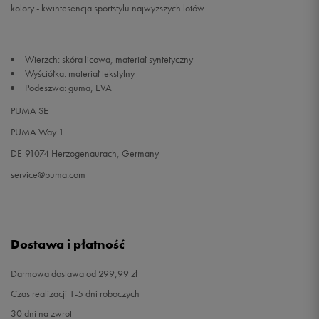
kolory - kwintesencja sportstylu najwyższych lotów.
Wierzch: skóra licowa, materiał syntetyczny
Wyściółka: materiał tekstylny
Podeszwa: guma, EVA
PUMA SE
PUMA Way 1
DE-91074 Herzogenaurach, Germany
service@puma.com
Dostawa i płatność
Darmowa dostawa od 299,99 zł
Czas realizacji 1-5 dni roboczych
30 dni na zwrot