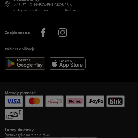
Jak wybrać buty na zimę?
Stylizacje damskie
Sklepy stacjonarne
MARKETING INVESTMENT GROUP S.A.
os. Dywizjonu 303 Paw. 1, 31-871 Kraków
Więcej >
Klub 50 style
Regulamin sklepu 50 style
Praca
Regulamin aplikacji 50 style
Informacje o firmie
Więcej regulaminów >
Znajdź nas na
Pobierz aplikację
Metody płatności
Formy dostawy
Dostawa tylko na terenie Polski