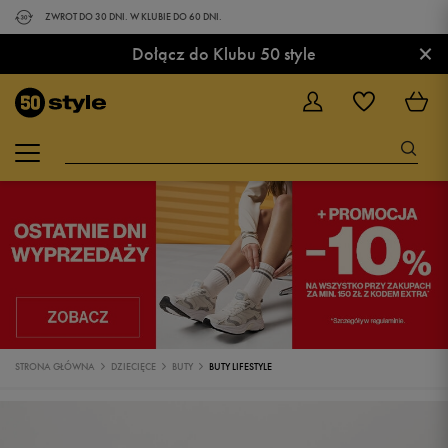
ZWROT DO 30 DNI. W KLUBIE DO 60 DNI.
×
Dołącz do Klubu 50 style
STRONA GŁÓWNA
DZIECIĘCE
BUTY
BUTY LIFESTYLE