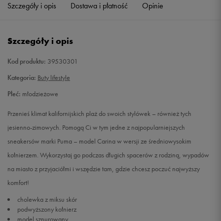
Szczegóły i opis
Dostawa i płatność
Opinie
Szczegóły i opis
Kod produktu:
39530301
Kategoria:
Buty lifestyle
Płeć:
młodzieżowe
Przenieś klimat kalifornijskich plaż do swoich stylówek – również tych
jesienno-zimowych. Pomogą Ci w tym jedne z najpopularniejszych
sneakersów marki Puma – model Carina w wersji ze średniowysokim
kołnierzem. Wykorzystaj go podczas długich spacerów z rodziną, wypadów
na miasto z przyjaciółmi i wszędzie tam, gdzie chcesz poczuć najwyższy
komfort!
cholewka z miksu skór
podwyższony kołnierz
model sznurowany