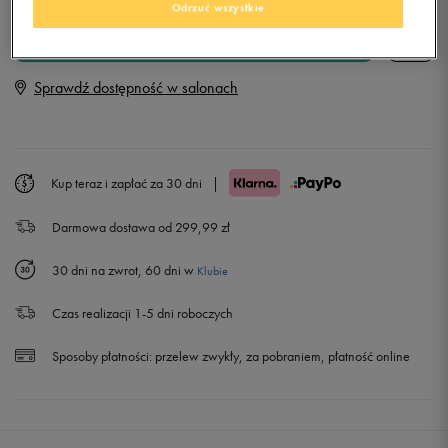
Odrzuć wszystkie
Rozmiary EU
Rozmiary US
DODAJ DO KOSZYKA
35,5
22 cm
Powiadom o dostępności
Sprawdź dostępność w salonach
36
22,5 cm
Powiadom o dostępności
37
23 cm
Kup teraz i zapłać za 30 dni
|
Darmowa dostawa od 299,99 zł
37,5
23,5 cm
Powiadom o dostępności
30 dni na zwrot, 60 dni w
Klubie
38
24 cm
Czas realizacji 1-5 dni roboczych
38,5
24,5 cm
Sposoby płatności:
przelew zwykły, za pobraniem, płatność online
39
25 cm
Powiadom o dostępności