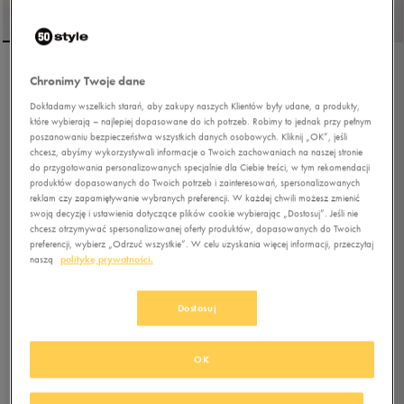
Chronimy Twoje dane
PUMA CARINA 2.0 MID JR
FUR
Dokładamy wszelkich starań, aby zakupy naszych Klientów były udane, a produkty,
które wybierają – najlepiej dopasowane do ich potrzeb. Robimy to jednak przy pełnym
poszanowaniu bezpieczeństwa wszystkich danych osobowych. Kliknij „OK”, jeśli
5.0
(
16
)
chcesz, abyśmy wykorzystywali informacje o Twoich zachowaniach na naszej stronie
179,99
zł
z Vat
do przygotowania personalizowanych specjalnie dla Ciebie treści, w tym rekomendacji
produktów dopasowanych do Twoich potrzeb i zainteresowań, spersonalizowanych
+ 900 PKT W
KLUBIE 50 STYLE
reklam czy zapamiętywanie wybranych preferencji. W każdej chwili możesz zmienić
swoją decyzję i ustawienia dotyczące plików cookie wybierając „Dostosuj”. Jeśli nie
chcesz otrzymywać spersonalizowanej oferty produktów, dopasowanych do Twoich
preferencji, wybierz „Odrzuć wszystkie”. W celu uzyskania więcej informacji, przeczytaj
Kolor:
biały
naszą
politykę prywatności.
Dostosuj
OK
Wybierz rozmiar