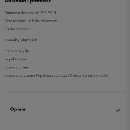
Dostawa i płatność
Darmowa dostawa od 299,99 zł
Czas realizacji 1-5 dni roboczych
30 dni na zwrot
Sposoby płatności:
przelew zwykły
za pobraniem
płatność online
płatność odroczona Kup teraz zapłać za 30 dni z Klarną lub PayPo
Opinie
5.0