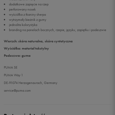
dodatkowe zapięcie na rzep
perforowany nosek
wyściółka z tkaniny sherpa
wytrzymały bieżnik z gumy
jednolita kolorystyka
branding na panelach bocznych, rzepie, języku, zapiętku i podeszwie
Wierzch: skóra naturalna, skóra syntetyczna
Wyściółka: materiał tekstylny
Podeszwa: guma
PUMA SE
PUMA Way 1
DE-91074 Herzogenaurach, Germany
service@puma.com