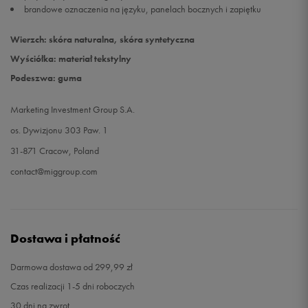
brandowe oznaczenia na języku, panelach bocznych i zapiętku
Wierzch: skóra naturalna, skóra syntetyczna
Wyściółka: materiał tekstylny
Podeszwa: guma
Marketing Investment Group S.A.
os. Dywizjonu 303 Paw. 1
31-871 Cracow, Poland
contact@miggroup.com
Dostawa i płatność
Darmowa dostawa od 299,99 zł
Czas realizacji 1-5 dni roboczych
30 dni na zwrot