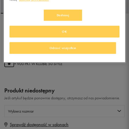
Dostosuj
REEBOK ATR CHILL
OK
5.0
(
52
)
Odrzuć wszystkie
179,99
zł
z Vat
+ 900 PKT W
KLUBIE 50 STYLE
Produkt niedostępny
Jeśli artykuł będzie ponownie dostępny, otrzymasz od nas powiadomienie.
Wybierz rozmiar
Sprawdź dostępność w salonach
Rozmiary EU
Rozmiary US