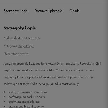
34,5
22,5 cm
Powiadom o dostępności
Szczegóły i opis
Dostawa i płatność
Opinie
35
23 cm
Powiadom o dostępności
Szczegóły i opis
36
23,5 cm
Powiadom o dostępności
Kod produktu:
100200209
36,5
23,5 cm
Powiadom o dostępności
Kategoria:
Buty lifestyle
Płeć:
młodzieżowe
37
24 cm
Powiadom o dostępności
Juniorska opcja dla każdego fana koszykówki – sneakersy Reebok Atr Chill
38
24,5 cm
Powiadom o dostępności
inspirowane projektami prosto z boisku. Chcesz wybrać się w nich na
najbliższy trening z przyjaciółmi? A może wolisz dopełnić nimi swoją
38,5
24,5 cm
Powiadom o dostępności
stylówkę do szkoły? Wykorzystaj je, jak tylko masz ochotę!
lekka, sznurowana cholewka
39
25 cm
Powiadom o dostępności
perforacje na nosku i z boku
podwyższona platforma
przyczepny bieżnik z gumy