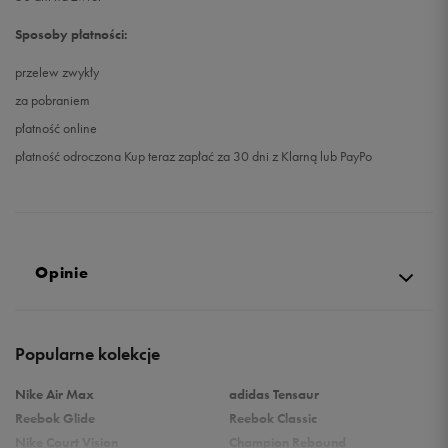
Sposoby płatności:
przelew zwykły
za pobraniem
płatność online
płatność odroczona Kup teraz zapłać za 30 dni z Klarną lub PayPo
Opinie
5.0
Popularne kolekcje
opinii klientów
52
z całego okresu
Nike Air Max
adidas Tensaur
zebranych i zweryfikowanych przez
Reebok Glide
Reebok Classic
Nike Court Vision
Champion Rebound