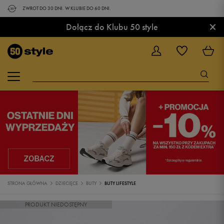
ZWROT DO 30 DNI. W KLUBIE DO 60 DNI.
×
Dołącz do Klubu 50 style
STRONA GŁÓWNA
DZIECIĘCE
BUTY
BUTY LIFESTYLE
PRODUKT NIEDOSTĘPNY