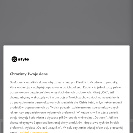
Chronimy Twoje dane
Dokładamy wszelkich starań, aby zakupy naszych Klientów były udane, a produkty,
które wybierają – najlepiej dopasowane do ich potrzeb. Robimy to jednak przy pełnym
poszanowaniu bezpieczeństwa wszystkich danych osobowych. Kliknij „OK”, jeśli
chcesz, abyśmy wykorzystywali informacje o Twoich zachowaniach na naszej stronie
do przygotowania personalizowanych specjalnie dla Ciebie treści, w tym rekomendacji
produktów dopasowanych do Twoich potrzeb i zainteresowań, spersonalizowanych
1/6
reklam czy zapamiętywanie wybranych preferencji. W każdej chwili możesz zmienić
swoją decyzję i ustawienia dotyczące plików cookie wybierając „Dostosuj”. Jeśli nie
chcesz otrzymywać spersonalizowanej oferty produktów, dopasowanych do Twoich
preferencji, wybierz „Odrzuć wszystkie”. W celu uzyskania więcej informacji, przeczytaj
naszą
politykę prywatności.